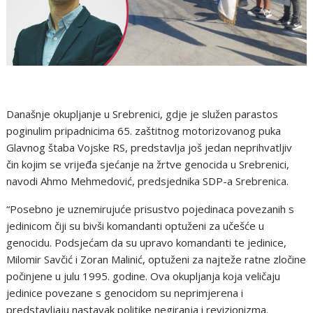
Današnje okupljanje u Srebrenici, gdje je služen parastos
poginulim pripadnicima 65. zaštitnog motorizovanog puka
Glavnog štaba Vojske RS, predstavlja još jedan neprihvatljiv
čin kojim se vrijeđa sjećanje na žrtve genocida u Srebrenici,
navodi Ahmo Mehmedović, predsjednika SDP-a Srebrenica.
“Posebno je uznemirujuće prisustvo pojedinaca povezanih s
jedinicom čiji su bivši komandanti optuženi za učešće u
genocidu. Podsjećam da su upravo komandanti te jedinice,
Milomir Savčić i Zoran Malinić, optuženi za najteže ratne zločine
počinjene u julu 1995. godine. Ova okupljanja koja veličaju
jedinice povezane s genocidom su neprimjerena i
predstavljaju nastavak politike negiranja i revizionizma.