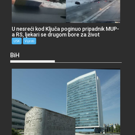
U nesreći kod Ključa poginuo pripadnik MUP-
a RS, ljekari se drugom bore za život
USK
Vijesti
BiH