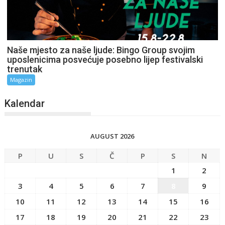
Naše mjesto za naše ljude: Bingo Group svojim
uposlenicima posvećuje posebno lijep festivalski
trenutak
Magazin
Kalendar
AUGUST 2026
P
U
S
Č
P
S
N
1
2
3
4
5
6
7
8
9
10
11
12
13
14
15
16
17
18
19
20
21
22
23