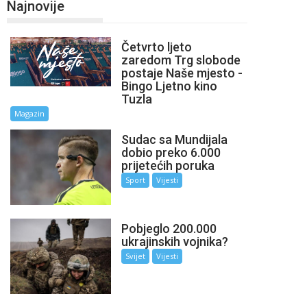
Najnovije
Četvrto ljeto
zaredom Trg slobode
postaje Naše mjesto -
Bingo Ljetno kino
Tuzla
Magazin
Sudac sa Mundijala
dobio preko 6.000
prijetećih poruka
Sport
Vijesti
Pobjeglo 200.000
ukrajinskih vojnika?
Svijet
Vijesti