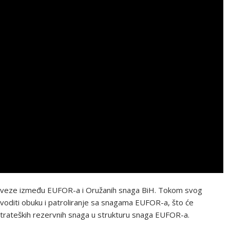
žne veze između EUFOR-a i Oružanih snaga BiH. Tokom svog
voditi obuku i patroliranje sa snagama EUFOR-a, što će
Strateških rezervnih snaga u strukturu snaga EUFOR-a.