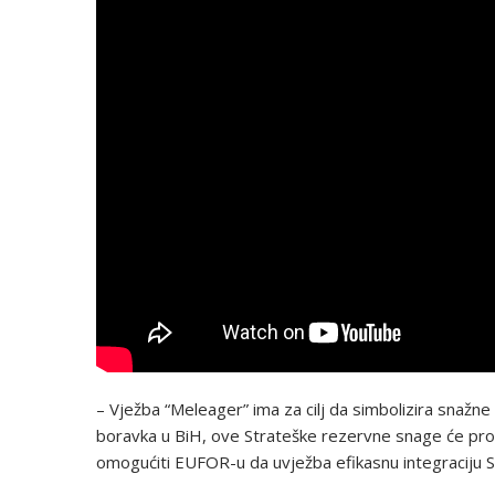
– Vježba “Meleager” ima za cilj da simbolizira sna
boravka u BiH, ove Strateške rezervne snage će pro
omogućiti EUFOR-u da uvježba efikasnu integraciju 