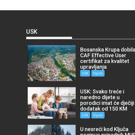
USK
Bosanska Krupa dobil
CAF Effective User
certifikat za kvalitet
upravljanja
USK
Vijesti
USK: Svako treće i
naredno dijete u
porodici imat će dječiji
dodatak od 150 KM
USK
Vijesti
U nesreći kod Ključa
poginuo pripadnik MU