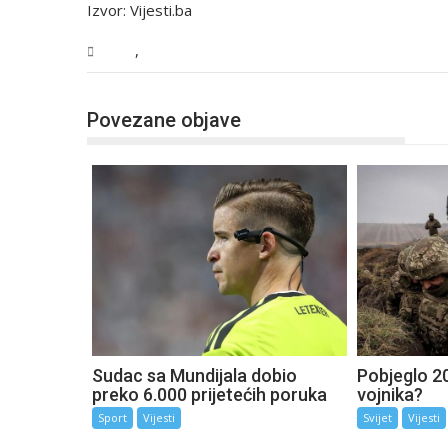
Izvor: Vijesti.ba
,
BiH
Vijesti
Povezane objave
Sudac sa Mundijala dobio
Pobjeglo 20
preko 6.000 prijetećih poruka
vojnika?
Sport
Vijesti
Svijet
Vijesti