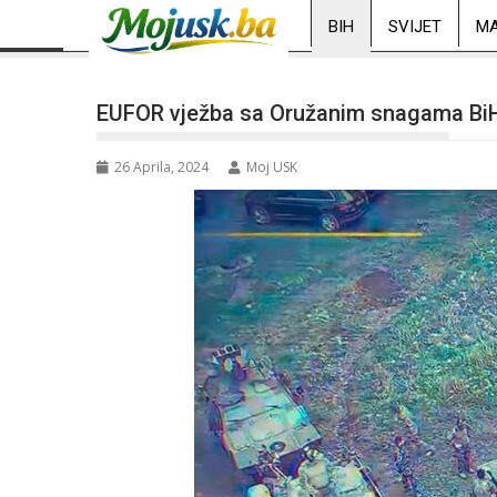
BIH
SVIJET
MA
EUFOR vježba sa Oružanim snagama BiH,
26 Aprila, 2024
Moj USK