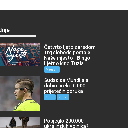
dnje
Četvrto ljeto zaredom
Trg slobode postaje
Naše mjesto - Bingo
Ljetno kino Tuzla
Magazin
Sudac sa Mundijala
dobio preko 6.000
prijetećih poruka
Sport
Vijesti
Pobjeglo 200.000
ukrajinskih vojnika?