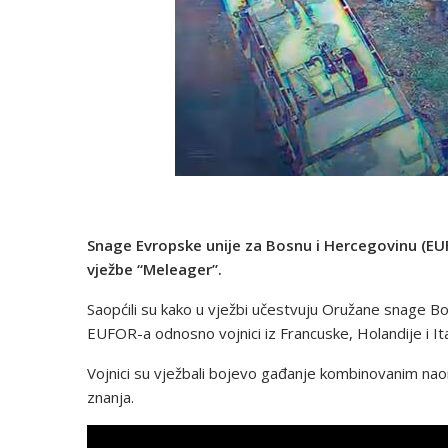
Snage Evropske unije za Bosnu i Hercegovinu (EUF
vježbe “Meleager”.
Saopćili su kako u vježbi učestvuju Oružane snage Bo
EUFOR-a odnosno vojnici iz Francuske, Holandije i Ital
Vojnici su vježbali bojevo gađanje kombinovanim naor
znanja.