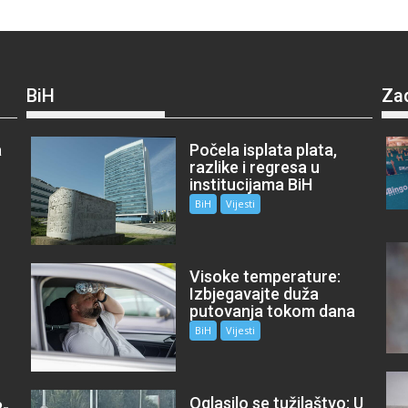
BiH
Za
a
Počela isplata plata,
razlike i regresa u
institucijama BiH
BiH
Vijesti
Visoke temperature:
Izbjegavajte duža
putovanja tokom dana
BiH
Vijesti
Oglasilo se tužilaštvo: U
P-