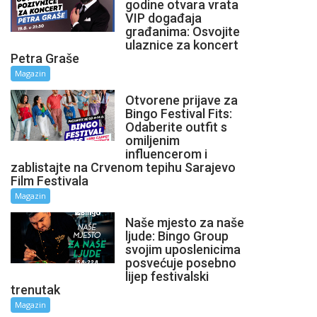
godine otvara vrata
VIP događaja
građanima: Osvojite
ulaznice za koncert
Petra Graše
Magazin
Otvorene prijave za
Bingo Festival Fits:
Odaberite outfit s
omiljenim
influencerom i
zablistajte na Crvenom tepihu Sarajevo
Film Festivala
Magazin
Naše mjesto za naše
ljude: Bingo Group
svojim uposlenicima
posvećuje posebno
lijep festivalski
trenutak
Magazin