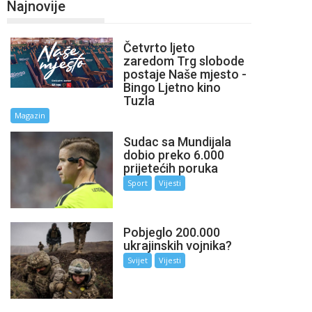
Najnovije
Četvrto ljeto
zaredom Trg slobode
postaje Naše mjesto -
Bingo Ljetno kino
Tuzla
Magazin
Sudac sa Mundijala
dobio preko 6.000
prijetećih poruka
Sport
Vijesti
Pobjeglo 200.000
ukrajinskih vojnika?
Svijet
Vijesti