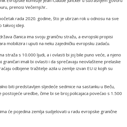
jednik Evropske komisije Jean-Claude Juncker u sutrašnjem govoru
ru, prenosi Večernji.hr..
a početak rada 2020. godine, što je ubrzan rok u odnosu na sve
 takvoj ideji.
ržava članica ima svoju graničnu stražu, a evropski propisi
ra mobilizira i uputi na neku zajedničku evropsku zadaću.
straža s 10.000 ljudi, a i ovlasti bi joj bile puno veće, a njeno
i graničari imali bi ovlasti i da sprečavaju neovlaštene prelaske
ćaju odbijene tražitelje azila u zemlje izvan EU iz kojih su
alno biti predstavljen sljedeće sedmice na sastanku u Beču,
ne postojeće uredbe, čime bi se broj policajaca povećao s 1.500
ojima će pojedina zemlja sudjelovati u radu evropske granične