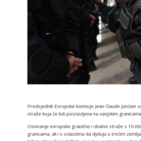
Predsjednik Evropske komisije Jean Claude Juncker us
straže koja će biti postavljena na vanjskim granicama 
Osnivanje evropske granične i obalne straže s 10.00
granicama, ali i s ovlastima da djeluju u trećim zeml