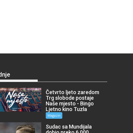
dnje
Četvrto ljeto zaredom
Trg slobode postaje
Naše mjesto - Bingo
Ljetno kino Tuzla
Magazin
Sudac sa Mundijala
dobio preko 6.000