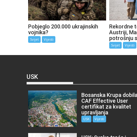
Pobjeglo 200.000 ukrajinskih
Rekordne t
vojnika?
Austriji, M
potrošnju s
Svijet
Vijesti
Svijet
Vijesti
USK
Bosanska Krupa dobil
CAF Effective User
certifikat za kvalitet
upravljanja
USK
Vijesti