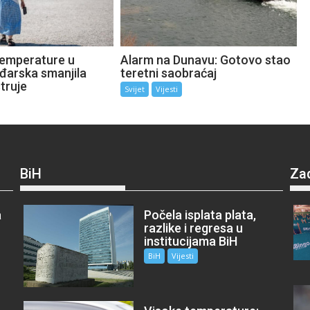
emperature u
Alarm na Dunavu: Gotovo stao
ađarska smanjila
teretni saobraćaj
truje
Svijet
Vijesti
BiH
Za
a
Počela isplata plata,
razlike i regresa u
institucijama BiH
BiH
Vijesti