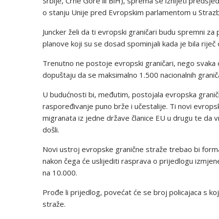
Srbije, Crne Gore ili BiH), sprema se iznijeti preds
o stanju Unije pred Evropskim parlamentom u Strazbu
Juncker želi da ti evropski graničari budu spremni z
planove koji su se dosad spominjali kada je bila riječ o
Trenutno ne postoje evropski graničari, nego svaka d
dopuštaju da se maksimalno 1.500 nacionalnih graniča
U budućnosti bi, međutim, postojala evropska granična 
raspoređivanje puno brže i učestalije. Ti novi evropsk
migranata iz jedne države članice EU u drugu te da vra
došli.
Novi ustroj evropske granične straže trebao bi form
nakon čega će uslijediti rasprava o prijedlogu izmje
na 10.000.
Prođe li prijedlog, povećat će se broj policajaca s k
straže.