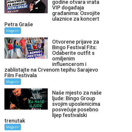
godine otvara vrata
VIP događaja
građanima: Osvojite
ulaznice za koncert
Petra Graše
Magazin
Otvorene prijave za
Bingo Festival Fits:
Odaberite outfit s
omiljenim
influencerom i
zablistajte na Crvenom tepihu Sarajevo
Film Festivala
Magazin
Naše mjesto za naše
ljude: Bingo Group
svojim uposlenicima
posvećuje posebno
lijep festivalski
trenutak
Magazin