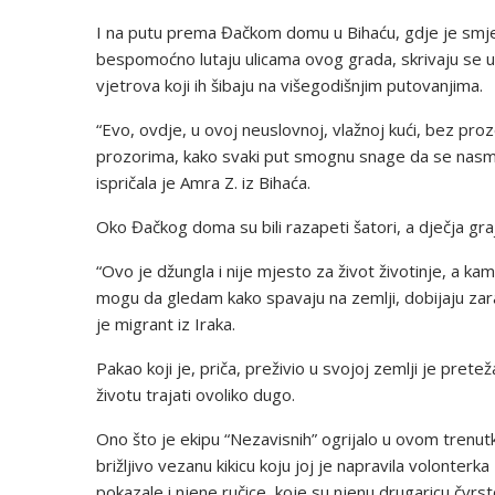
I na putu prema Đačkom domu u Bihaću, gdje je smješt
bespomoćno lutaju ulicama ovog grada, skrivaju se u
vjetrova koji ih šibaju na višegodišnjim putovanjima.
“Evo, ovdje, u ovoj neuslovnoj, vlažnoj kući, bez pro
prozorima, kako svaki put smognu snage da se nasmij
ispričala je Amra Z. iz Bihaća.
Oko Đačkog doma su bili razapeti šatori, a dječja gra
“Ovo je džungla i nije mjesto za život životinje, a kam
mogu da gledam kako spavaju na zemlji, dobijaju zar
je migrant iz Iraka.
Pakao koji je, priča, preživio u svojoj zemlji je pre
životu trajati ovoliko dugo.
Ono što je ekipu “Nezavisnih” ogrijalo u ovom trenutku
brižljivo vezanu kikicu koju joj je napravila volonter
pokazale i njene ručice, koje su njenu drugaricu čvrs