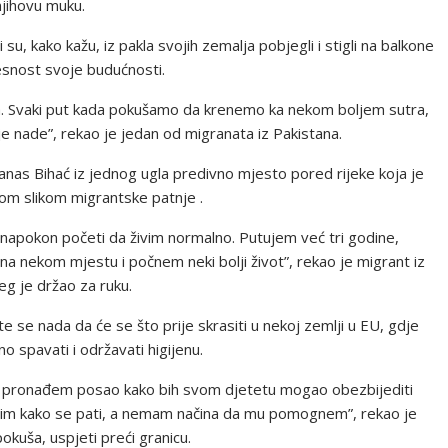
njihovu muku.
 su, kako kažu, iz pakla svojih zemalja pobjegli i stigli na balkone
jesnost svoje budućnosti.
ma. Svaki put kada pokušamo da krenemo ka nekom boljem sutra,
je nade”, rekao je jedan od migranata iz Pakistana.
anas Bihać iz jednog ugla predivno mjesto pored rijeke koja je
nom slikom migrantske patnje .
i napokon početi da živim normalno. Putujem već tri godine,
 nekom mjestu i počnem neki bolji život”, rekao je migrant iz
eg je držao za ruku.
te se nada da će se što prije skrasiti u nekoj zemlji u EU, gdje
o spavati i održavati higijenu.
i da pronađem posao kako bih svom djetetu mogao obezbijediti
idim kako se pati, a nemam načina da mu pomognem”, rekao je
okuša, uspjeti preći granicu.