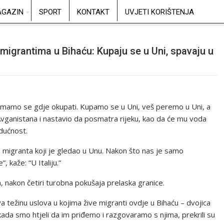
GAZIN
SPORT
KONTAKT
UVJETI KORIŠTENJA
 migrantima u Bihaću: Kupaju se u Uni, spavaju u
emamo se gdje okupati. Kupamo se u Uni, veš peremo u Uni, a
vganistana i nastavio da posmatra rijeku, kao da će mu voda
udućnost.
o migranta koji je gledao u Unu. Nakon što nas je samo
, kaže: “U Italiju.”
a, nakon četiri turobna pokušaja prelaska granice.
a težinu uslova u kojima žive migranti ovdje u Bihaću – dvojica
da smo htjeli da im priđemo i razgovaramo s njima, prekrili su