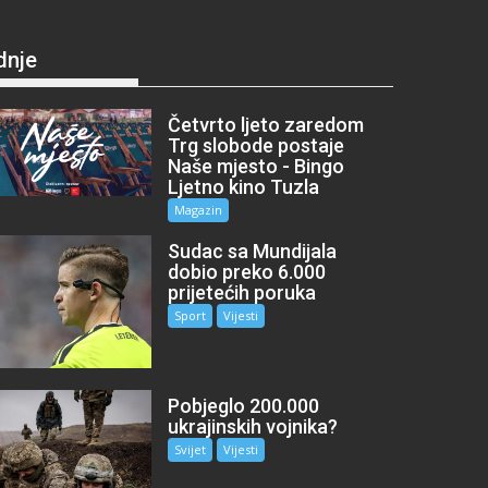
dnje
Četvrto ljeto zaredom
Trg slobode postaje
Naše mjesto - Bingo
Ljetno kino Tuzla
Magazin
Sudac sa Mundijala
dobio preko 6.000
prijetećih poruka
Sport
Vijesti
Pobjeglo 200.000
ukrajinskih vojnika?
Svijet
Vijesti