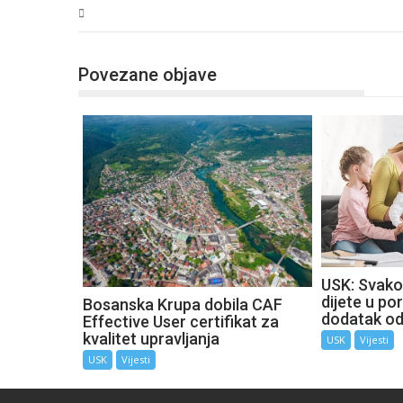
USK
Povezane objave
USK: Svako
dijete u por
Bosanska Krupa dobila CAF
dodatak o
Effective User certifikat za
kvalitet upravljanja
USK
Vijesti
USK
Vijesti