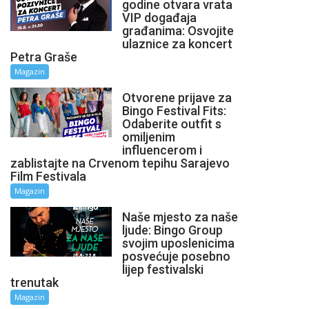
godine otvara vrata
VIP događaja
građanima: Osvojite
ulaznice za koncert
Petra Graše
Magazin
Otvorene prijave za
Bingo Festival Fits:
Odaberite outfit s
omiljenim
influencerom i
zablistajte na Crvenom tepihu Sarajevo
Film Festivala
Magazin
Naše mjesto za naše
ljude: Bingo Group
svojim uposlenicima
posvećuje posebno
lijep festivalski
trenutak
Magazin