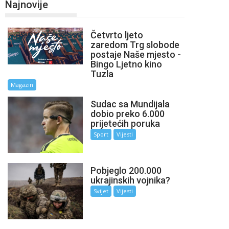
Najnovije
Četvrto ljeto
zaredom Trg slobode
postaje Naše mjesto -
Bingo Ljetno kino
Tuzla
Magazin
Sudac sa Mundijala
dobio preko 6.000
prijetećih poruka
Sport
Vijesti
Pobjeglo 200.000
ukrajinskih vojnika?
Svijet
Vijesti