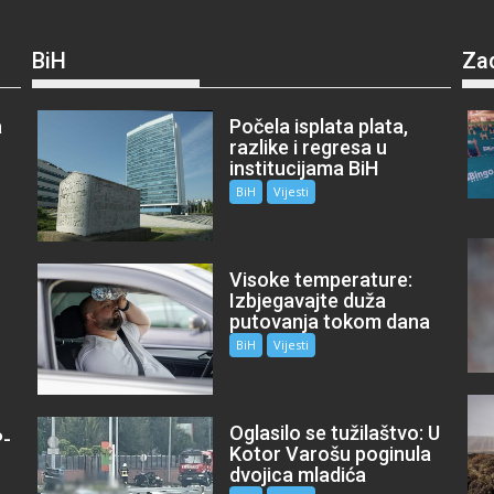
BiH
Za
a
Počela isplata plata,
razlike i regresa u
institucijama BiH
BiH
Vijesti
Visoke temperature:
Izbjegavajte duža
putovanja tokom dana
BiH
Vijesti
Oglasilo se tužilaštvo: U
P-
Kotor Varošu poginula
m
dvojica mladića