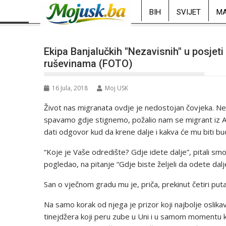
BIH
SVIJET
MA
Ekipa Banjalučkih "Nezavisnih" u posjeti
ruševinama (FOTO)
16 Jula, 2018
Moj USK
Život nas migranata ovdje je nedostojan čovjeka. N
spavamo gdje stignemo, požalio nam se migrant iz A
dati odgovor kud da krene dalje i kakva će mu biti b
“Koje je Vaše odredište? Gdje idete dalje”, pitali sm
pogledao, na pitanje “Gdje biste željeli da odete dalje”
San o vječnom gradu mu je, priča, prekinut četiri put
Na samo korak od njega je prizor koji najbolje oslikav
tinejdžera koji peru zube u Uni i u samom momentu ka