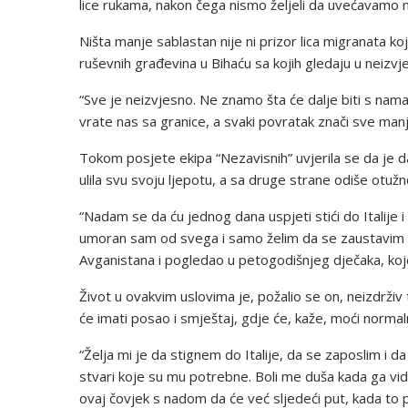
lice rukama, nakon čega nismo željeli da uvećavamo 
Ništa manje sablastan nije ni prizor lica migranata koji
ruševnih građevina u Bihaću sa kojih gledaju u neizv
“Sve je neizvjesno. Ne znamo šta će dalje biti s na
vrate nas sa granice, a svaki povratak znači sve man
Tokom posjete ekipa “Nezavisnih” uvjerila se da je d
ulila svu svoju ljepotu, a sa druge strane odiše otuž
“Nadam se da ću jednog dana uspjeti stići do Italije 
umoran sam od svega i samo želim da se zaustavim na
Avganistana i pogledao u petogodišnjeg dječaka, koj
Život u ovakvim uslovima je, požalio se on, neizdrživ 
će imati posao i smještaj, gdje će, kaže, moći normaln
“Želja mi je da stignem do Italije, da se zaposlim 
stvari koje su mu potrebne. Boli me duša kada ga v
ovaj čovjek s nadom da će već sljedeći put, kada to p