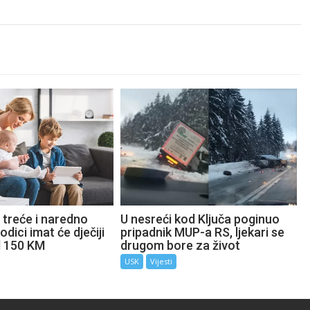
 treće i naredno
U nesreći kod Ključa poginuo
odici imat će dječiji
pripadnik MUP-a RS, ljekari se
d 150 KM
drugom bore za život
USK
Vijesti