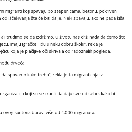
i migranti koji spavaju po stepenicama, betonu, pokriveni
 iščekivanja šta će biti dalje. Neki spavaju, ako ne pada kiša, i
li trudimo se da izdržimo. U životu nas drži nada da ćemo što
eću, imaju igračke i idu u neku dobru školu”, rekla je
čicu koja je plačljive oči skrivala od radoznalih pogleda.
zmeđu drveća.
 spavamo kako treba”, rekla je ta migrantkinja iz
organizacija koji su se trudili da daju sve od sebe, kako bi
ovog kantona boravi više od 4.000 migranata.