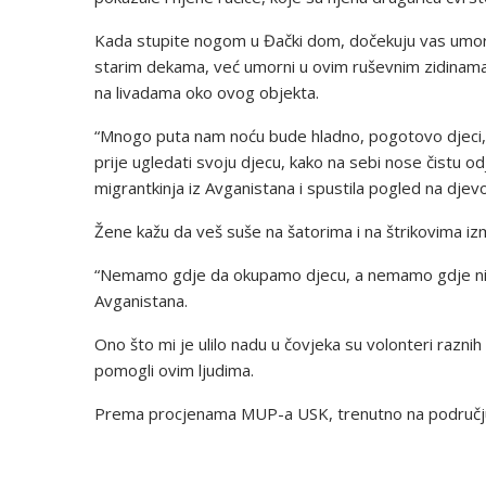
Kada stupite nogom u Đački dom, dočekuju vas umorn
starim dekama, već umorni u ovim ruševnim zidinama od
na livadama oko ovog objekta.
“Mnogo puta nam noću bude hladno, pogotovo djeci, a
prije ugledati svoju djecu, kako na sebi nose čistu odj
migrantkinja iz Avganistana i spustila pogled na djevoj
Žene kažu da veš suše na šatorima i na štrikovima i
“Nemamo gdje da okupamo djecu, a nemamo gdje ni da
Avganistana.
Ono što mi je ulilo nadu u čovjeka su volonteri raznih 
pomogli ovim ljudima.
Prema procjenama MUP-a USK, trenutno na području 