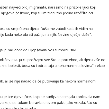
en najveći broj migranata, nailazimo na prizore ljudi koji
 njegove ćoškove, koji su im trenutno jedino utočište od
zora su smještena djeca. Duša me zaboli kada ih vidim na
u kada neko obrati pažnju na njih. Nevine dječje duše”,
ja je bar donekle uljepšavala ovu sumornu sliku.
oli čovjeka. Ja ću preživjeti sve što je potrebno, ali djecu više ne
azne bolesti, bosa su i odrastaju u nehumanim uslovima”, rekao
težak, ali se nije nadao da će putovanje ka nekom normalnom
 je lice djevojčice, koja se stidljivo nasmijala i pokazala nam
ka za koju se tokom boravka u ovom paklu jako vezala, što su
to stegnule oko struka.