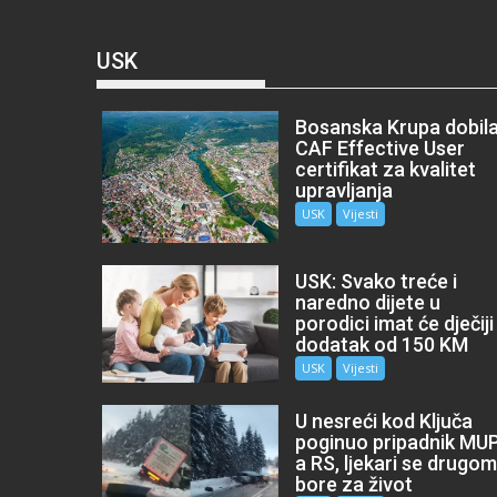
USK
Bosanska Krupa dobil
CAF Effective User
certifikat za kvalitet
upravljanja
USK
Vijesti
USK: Svako treće i
naredno dijete u
porodici imat će dječiji
dodatak od 150 KM
USK
Vijesti
U nesreći kod Ključa
poginuo pripadnik MU
a RS, ljekari se drugo
bore za život