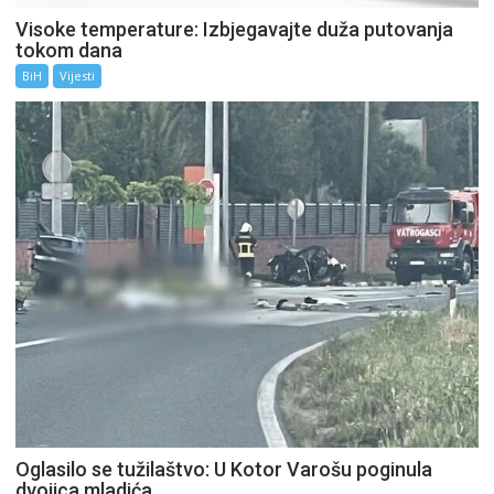
Visoke temperature: Izbjegavajte duža putovanja
tokom dana
BiH
Vijesti
Oglasilo se tužilaštvo: U Kotor Varošu poginula
dvojica mladića