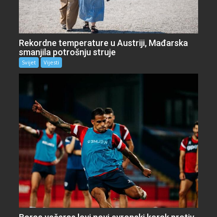
Rekordne temperature u Austriji, Mađarska
smanjila potrošnju struje
Svijet
Vijesti