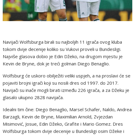
Navijači Wolfsburga birali su najboljih 11 igrača ovog kluba
tokom dvije decenije koliko su Vukovi proveli u Bundesligi.
Najviše glasova dobio je Edin Džeko, na drugom mjestu je
Kevin de Bryne, dok je treći golman Diego Benaglio.
Wolfsburg će uskoro obilježiti veliki uspjeh, a na proslavi će se
pojaviti brojni igrači koji su nosili dres od 1997. do 2017.
Navijači su inače mogli birati između 226 igrača, a za Džeku je
glasalo ukupno 2828 navijača.
Idealni tim čine: Diego Benaglio, Marsel Schafer, Naldo, Andrea
Barzagli, Kevin de Bryne, Maximilian Arnold, Zvjezdan
Misimović, Josue, Edin Džeko, Grafite i Mario Gomez. Dres
Wolfsburga tokom dvije decenije u Bundesligi osim Džeke i