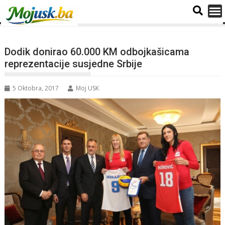
Dodik donirao 60.000 KM odbojkašicama
reprezentacije susjedne Srbije
5 Oktobra, 2017
Moj USK