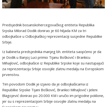
Predsjednik bosanskohercegovačkog entiteta Republika
Srpska Milorad Dodik donirao je 60 hiljada KM za tri
odbojkašice u Odbojkaškoj reprezentaciji susjedne Republike
Srbije.
Iz kabineta predsjednika manjeg bh. entiteta saopćeno je da
je Dodik u Banjoj Luci primio Tijanu Bošković i Brankicu
Mihajlović, odbojkašice iz Republike Srpske koje su nastupajući
za reprezentaciju Srbije osvojile zlatnu medalju na Evropskom
prvenstvu.
Tim povodom Dodik je izjavio da je odbojkašicama iz
Republike Srpske Tijani Bošković, Brankici Mihajlović i Jeleni
Blagojević donirao po 20.000 KM i uručio im prigodne poklone,
jer su s reprezentacijom Srbije osvojile zlatnu medalju na
Evropskom prvenstvu.