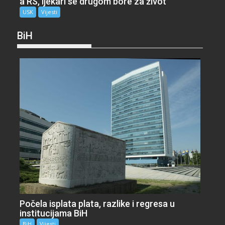
a RS, ljekari se drugom bore za život
USK
Vijesti
BiH
Počela isplata plata, razlike i regresa u
institucijama BiH
BiH
Vijesti