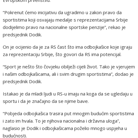
“Pokrenut ćemo inicijativu da ugradimo u zakon pravo da
sportistima koji osvajaju medalje s reprezеntacijama Srbije
dodijelimo pravo na nacionalne sportske penzije”, rekao je
predsjednik Dodik.
On je ocijenio da je za RS čast što ima odbojkašice koje igraju
za reprezentaciju Srbije, što govori da RS ima potencijal.
“Sport je nešto što čovjeku obilježi cijeli život. Tako je vjerujem
i našim odbojkašicama, ali i svim drugim sportistima”, dodao je
predsjednik Dodik.
Istakao je da mladi ljudi u RS-u imaju na koga da se ugledaju u
sportu i da je značajno da se njime bave.
“Pobjeda odbojkašica trasira put mnogim budućim sportistima
i zato im hvala. To je njihova nacionalna i državna uloga”,
naglasio je Dodik i odbojkašicama poželio mnogo uspjeha u
budućnosti.