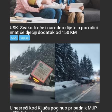
USK: Svako treće i naredno dijete u porodici
imat će dječiji dodatak od 150 KM
USK
Vijesti
U nesreći kod Ključa poginuo pripadnik MUP-