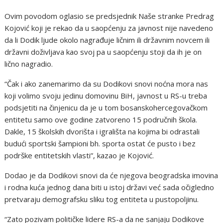
Ovim povodom oglasio se predsjednik Naše stranke Predrag
Kojović koji je rekao da u saopćenju za javnost nije navedeno
da li Dodik ljude okolo nagrađuje ličnim ili državnim novcem ili
državni doživljava kao svoj pa u saopćenju stoji da ih je on
lično nagradio.
“Čak i ako zanemarimo da su Dodikovi snovi noćna mora nas
koji volimo svoju jedinu domovinu BiH, javnost u RS-u treba
podsjetiti na činjenicu da je u tom bosanskohercegovačkom
entitetu samo ove godine zatvoreno 15 područnih škola.
Dakle, 15 školskih dvorišta i igrališta na kojima bi odrastali
budući sportski šampioni bh. sporta ostat će pusto i bez
podrške entitetskih vlasti”, kazao je Kojović.
Dodao je da Dodikovi snovi da će njegova beogradska imovina
i rodna kuća jednog dana biti u istoj državi već sada očigledno
pretvaraju demografsku sliku tog entiteta u pustopoljinu.
“Zato pozivam političke lidere RS-a da ne sanjaju Dodikove