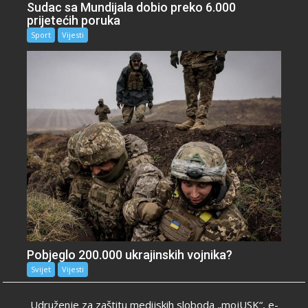
Sudac sa Mundijala dobio preko 6.000
prijetećih poruka
Sport
Vijesti
Pobjeglo 200.000 ukrajinskih vojnika?
Svijet
Vijesti
Udruženje za zaštitu medijskih sloboda „mojUSK“, e-