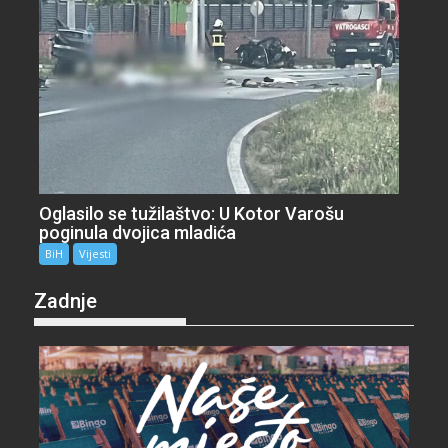
Oglasilo se tužilaštvo: U Kotor Varošu
poginula dvojica mladića
BiH
Vijesti
Zadnje