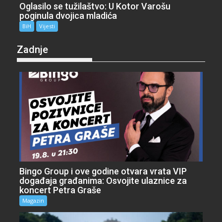
Oglasilo se tužilaštvo: U Kotor Varošu
poginula dvojica mladića
BiH
Vijesti
Zadnje
Bingo Group i ove godine otvara vrata VIP
događaja građanima: Osvojite ulaznice za
koncert Petra Graše
Magazin