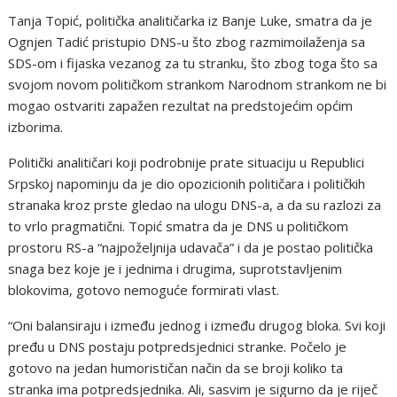
Tanja Topić, politička analitičarka iz Banje Luke, smatra da je
Ognjen Tadić pristupio DNS-u što zbog razmimoilaženja sa
SDS-om i fijaska vezanog za tu stranku, što zbog toga što sa
svojom novom političkom strankom Narodnom strankom ne bi
mogao ostvariti zapažen rezultat na predstojećim općim
izborima.
Politički analitičari koji podrobnije prate situaciju u Republici
Srpskoj napominju da je dio opozicionih političara i političkih
stranaka kroz prste gledao na ulogu DNS-a, a da su razlozi za
to vrlo pragmatični. Topić smatra da je DNS u političkom
prostoru RS-a “najpoželjnija udavača” i da je postao politička
snaga bez koje je i jednima i drugima, suprotstavljenim
blokovima, gotovo nemoguće formirati vlast.
“Oni balansiraju i između jednog i između drugog bloka. Svi koji
pređu u DNS postaju potpredsjednici stranke. Počelo je
gotovo na jedan humorističan način da se broji koliko ta
stranka ima potpredsjednika. Ali, sasvim je sigurno da je riječ