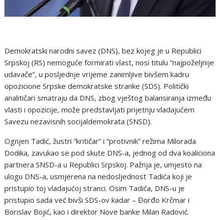
Demokratski narodni savez (DNS), bez kojeg je u Republici
Srpskoj (RS) nemoguće formirati vlast, nosi titulu “najpoželjnije
udavače”, u posljednje vrijeme zanimljive bivšem kadru
opozicione Srpske demokratske stranke (SDS). Politički
analitičari smatraju da DNS, zbog vještog balansiranja između
vlasti i opozicije, može predstavljati prijetnju vladajućem
Savezu nezavisnih socijaldemokrata (SNSD).
Ognjen Tadić, žustri “kritičar” i “protivnik” režima Milorada
Dodika, zavukao se pod skute DNS-a, jednog od dva koaliciona
partnera SNSD-a u Republici Srpskoj. Pažnja je, umjesto na
ulogu DNS-a, usmjerena na nedosljednost Tadića koji je
pristupio toj vladajućoj stranci. Osim Tadića, DNS-u je
pristupio sada već bivši SDS-ov kadar – Đorđo Krčmar i
Borislav Bojić, kao i direktor Nove banke Milan Radović.