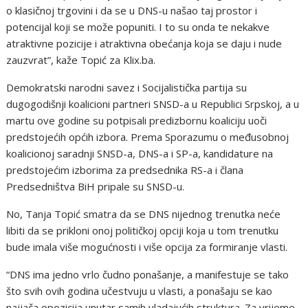
o klasičnoj trgovini i da se u DNS-u našao taj prostor i
potencijal koji se može popuniti. I to su onda te nekakve
atraktivne pozicije i atraktivna obećanja koja se daju i nude
zauzvrat”, kaže Topić za Klix.ba.
Demokratski narodni savez i Socijalistička partija su
dugogodišnji koalicioni partneri SNSD-a u Republici Srpskoj, a u
martu ove godine su potpisali predizbornu koaliciju uoči
predstojećih općih izbora. Prema Sporazumu o međusobnoj
koalicionoj saradnji SNSD-a, DNS-a i SP-a, kandidature na
predstojećim izborima za predsednika RS-a i člana
Predsedništva BiH pripale su SNSD-u.
No, Tanja Topić smatra da se DNS nijednog trenutka neće
libiti da se prikloni onoj političkoj opciji koja u tom trenutku
bude imala više mogućnosti i više opcija za formiranje vlasti.
“DNS ima jedno vrlo čudno ponašanje, a manifestuje se tako
što svih ovih godina učestvuju u vlasti, a ponašaju se kao
najjača opozicija unutar samih vladajućih struktura. Za vrijeme