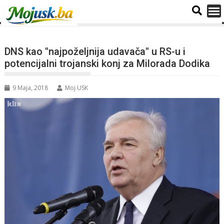
DNS kao "najpoželjnija udavača" u RS-u i
potencijalni trojanski konj za Milorada Dodika
9 Maja, 2018
Moj USK