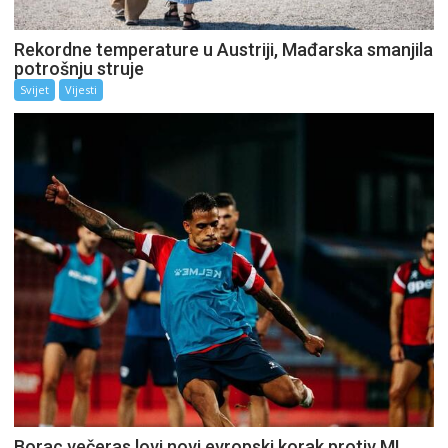
Rekordne temperature u Austriji, Mađarska smanjila
potrošnju struje
Svijet
Vijesti
Borac večeras lovi novi evropski korak protiv ML