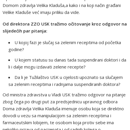
Domom zdravlja Velika Kladuša,a kako i na koji način građani
Velike Kladuše već imaju priliku da vide.
Od direktora ZZO USK tražimo očitovanje kroz odgovor na
slijedećih par pitanja:
U kojoj fazi je slučaj sa zelenim receptima od početka
godine?
U kojem statusu su danas tada suspendirani doktori i da
li i dalje mogu izdavati zelene recepte?
Da li je Tužilaštvo USK u cijelosti upoznato sa slučajem
sa zelenim receptima i radnjama suspendiranih doktora?
Od ministra zdravstva u Vladi USK tražimo odgovor na pitanje
zbog čega po drugi put za predsjednicu upravnog odbora
Doma zdravlja Velika Kladuša imenuje osobu koja se direktno
dovodi u vezu sa manipulacijom sa zelenim receptima i
farmaceutskim lobijem, te osobom koja protiv sebe ima
nekoliko prijava od pacijenata i od radnih kolega o