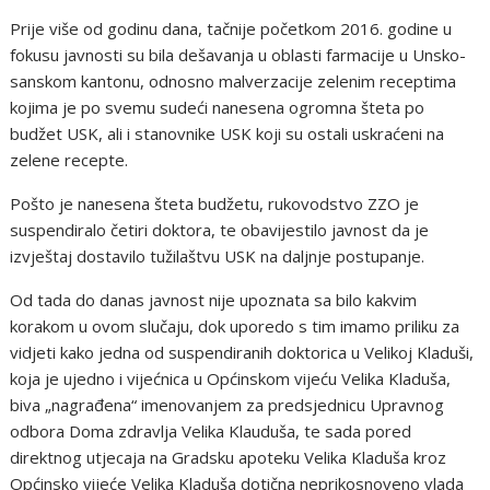
Prije više od godinu dana, tačnije početkom 2016. godine u
fokusu javnosti su bila dešavanja u oblasti farmacije u Unsko-
sanskom kantonu, odnosno malverzacije zelenim receptima
kojima je po svemu sudeći nanesena ogromna šteta po
budžet USK, ali i stanovnike USK koji su ostali uskraćeni na
zelene recepte.
Pošto je nanesena šteta budžetu, rukovodstvo ZZO je
suspendiralo četiri doktora, te obavijestilo javnost da je
izvještaj dostavilo tužilaštvu USK na daljnje postupanje.
Od tada do danas javnost nije upoznata sa bilo kakvim
korakom u ovom slučaju, dok uporedo s tim imamo priliku za
vidjeti kako jedna od suspendiranih doktorica u Velikoj Kladuši,
koja je ujedno i vijećnica u Općinskom vijeću Velika Kladuša,
biva „nagrađena“ imenovanjem za predsjednicu Upravnog
odbora Doma zdravlja Velika Klauduša, te sada pored
direktnog utjecaja na Gradsku apoteku Velika Kladuša kroz
Općinsko vijeće Velika Kladuša dotična neprikosnoveno vlada