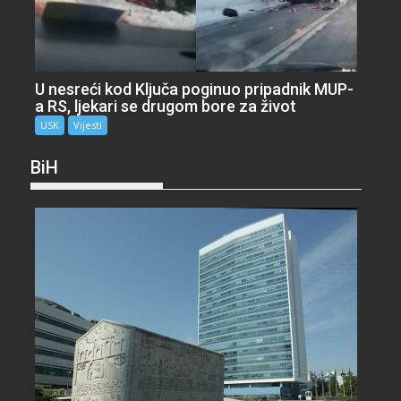
U nesreći kod Ključa poginuo pripadnik MUP-
a RS, ljekari se drugom bore za život
USK
Vijesti
BiH