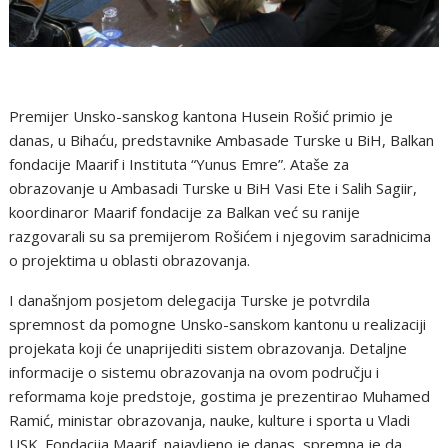
Premijer Unsko-sanskog kantona Husein Rošić primio je
danas, u Bihaću, predstavnike Ambasade Turske u BiH, Balkan
fondacije Maarif i Instituta “Yunus Emre”. Ataše za
obrazovanje u Ambasadi Turske u BiH Vasi Ete i Salih Sagiir,
koordinaror Maarif fondacije za Balkan već su ranije
razgovarali su sa premijerom Rošićem i njegovim saradnicima
o projektima u oblasti obrazovanja.
I današnjom posjetom delegacija Turske je potvrdila
spremnost da pomogne Unsko-sanskom kantonu u realizaciji
projekata koji će unaprijediti sistem obrazovanja. Detaljne
informacije o sistemu obrazovanja na ovom području i
reformama koje predstoje, gostima je prezentirao Muhamed
Ramić, ministar obrazovanja, nauke, kulture i sporta u Vladi
USK. Fondacija Maarif, najavljeno je danas, spremna je da