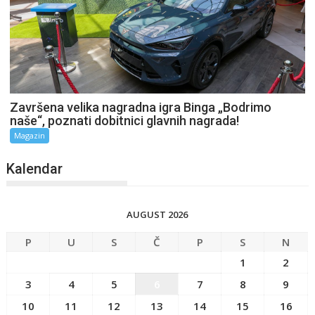
Završena velika nagradna igra Binga „Bodrimo
naše“, poznati dobitnici glavnih nagrada!
Magazin
Kalendar
AUGUST 2026
P
U
S
Č
P
S
N
1
2
3
4
5
6
7
8
9
10
11
12
13
14
15
16