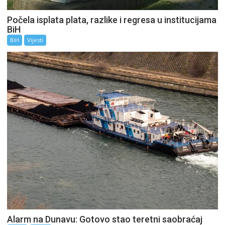
Počela isplata plata, razlike i regresa u institucijama
BiH
BiH
Vijesti
Alarm na Dunavu: Gotovo stao teretni saobraćaj