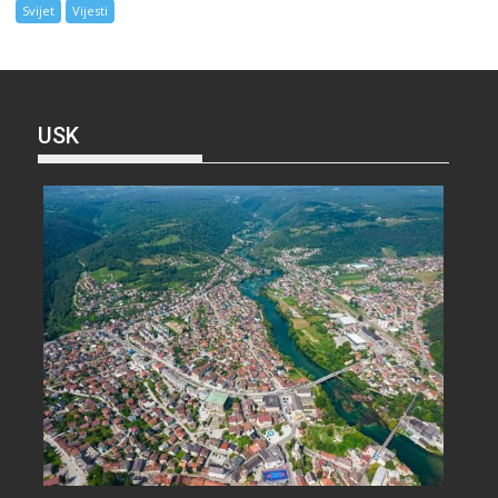
Svijet
Vijesti
USK