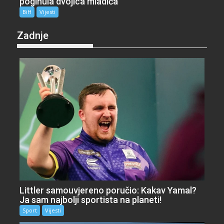
poginula dvojica mladića
BiH
Vijesti
Zadnje
Littler samouvjereno poručio: Kakav Yamal?
Ja sam najbolji sportista na planeti!
Sport
Vijesti