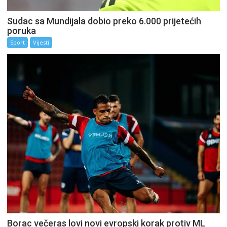
Sudac sa Mundijala dobio preko 6.000 prijetećih
poruka
Sport
Vijesti
Borac večeras lovi novi evropski korak protiv ML