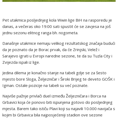
Pet utakmica posljednjeg kola Wwin lige BiH na rasporedu je
danas, a večeras oko 19:00 sati spustit će se zavjesa na još
jednu sezonu elitnog ranga bh. nogometa.
Današnje utakmice nemaju velikog rezultatskog značaja budući
da je poznato da je Borac prvak, da će Zrinjski, Velež i
Sarajevo igrati u Evropi naredne sezone, te da su Tuzla City i
Zvijezda ispali iz lige.
Jedina dilema je konačno stanje na tabeli gdje se za šesto
mjesto bore Sloga, Željezničar i Široki Brijeg te deveto GOŠK i
Igman. Ostale pozicije na tabeli su već poznate.
Najviše pažnje privlači duel između Željezničara i Borca na
Grbavici koja će ponovo biti ispunjena gotovo do posljednjeg
mjesta. Barem tako ističu Plavi koji su najavili 10.000 navijača s
kojim bi Grbavica bila najposjećeniji stadion ove sezone