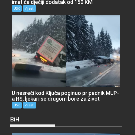
imat će dječiji dodatak od 150 KM
USK
Vijesti
U nesreći kod Ključa poginuo pripadnik MUP-
a RS, ljekari se drugom bore za život
USK
Vijesti
BiH