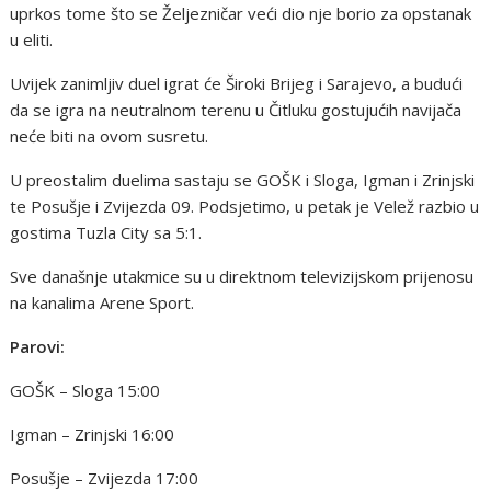
uprkos tome što se Željezničar veći dio nje borio za opstanak
u eliti.
Uvijek zanimljiv duel igrat će Široki Brijeg i Sarajevo, a budući
da se igra na neutralnom terenu u Čitluku gostujućih navijača
neće biti na ovom susretu.
U preostalim duelima sastaju se GOŠK i Sloga, Igman i Zrinjski
te Posušje i Zvijezda 09. Podsjetimo, u petak je Velež razbio u
gostima Tuzla City sa 5:1.
Sve današnje utakmice su u direktnom televizijskom prijenosu
na kanalima Arene Sport.
Parovi:
GOŠK – Sloga 15:00
Igman – Zrinjski 16:00
Posušje – Zvijezda 17:00