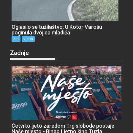
Oglasilo se tužilaštvo: U Kotor Varošu
poginula dvojica mladića
BiH
Vijesti
Zadnje
Četvrto ljeto zaredom Trg slobode postaje
Naše mjesto - Bingo Ljetno kino Tuzla