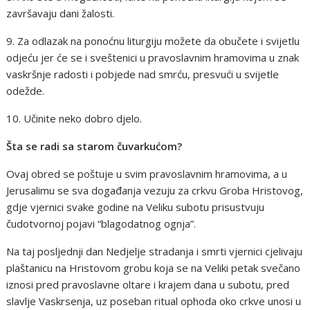
završavaju dani žalosti.
9. Za odlazak na ponoćnu liturgiju možete da obučete i svijetlu
odjeću jer će se i sveštenici u pravoslavnim hramovima u znak
vaskršnje radosti i pobjede nad smrću, presvući u svijetle
odežde.
10. Učinite neko dobro djelo.
Šta se radi sa starom čuvarkućom?
Ovaj obred se poštuje u svim pravoslavnim hramovima, a u
Jerusalimu se sva događanja vezuju za crkvu Groba Hristovog,
gdje vjernici svake godine na Veliku subotu prisustvuju
čudotvornoj pojavi “blagodatnog ognja”.
Na taj posljednji dan Nedjelje stradanja i smrti vjernici cjelivaju
plaštanicu na Hristovom grobu koja se na Veliki petak svečano
iznosi pred pravoslavne oltare i krajem dana u subotu, pred
slavlje Vaskrsenja, uz poseban ritual ophoda oko crkve unosi u