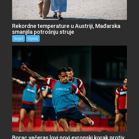
Rekordne temperature u Austriji, Mađarska
smanjila potrošnju struje
Svijet
Vijesti
Borac večeras lovi novi evropski korak protiv