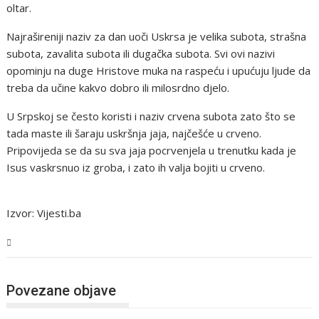
oltar.
Najrašireniji naziv za dan uoči Uskrsa je velika subota, strašna
subota, zavalita subota ili dugačka subota. Svi ovi nazivi
opominju na duge Hristove muka na raspeću i upućuju ljude da
treba da učine kakvo dobro ili milosrdno djelo.
U Srpskoj se često koristi i naziv crvena subota zato što se
tada maste ili šaraju uskršnja jaja, najčešće u crveno.
Pripovijeda se da su sva jaja pocrvenjela u trenutku kada je
Isus vaskrsnuo iz groba, i zato ih valja bojiti u crveno.
Izvor: Vijesti.ba
Magazin
Povezane objave