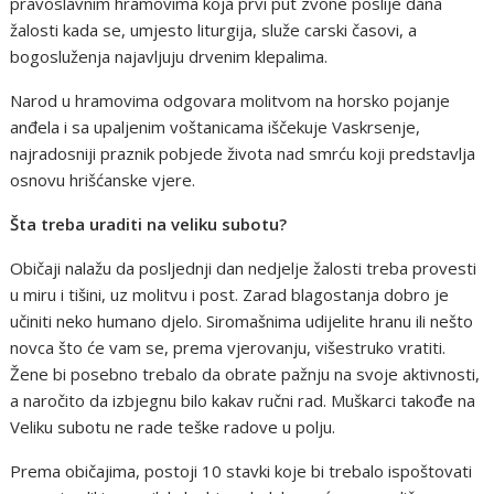
pravoslavnim hramovima koja prvi put zvone poslije dana
žalosti kada se, umjesto liturgija, služe carski časovi, a
bogosluženja najavljuju drvenim klepalima.
Narod u hramovima odgovara molitvom na horsko pojanje
anđela i sa upaljenim voštanicama iščekuje Vaskrsenje,
najradosniji praznik pobjede života nad smrću koji predstavlja
osnovu hrišćanske vjere.
Šta treba uraditi na veliku subotu?
Običaji nalažu da posljednji dan nedjelje žalosti treba provesti
u miru i tišini, uz molitvu i post. Zarad blagostanja dobro je
učiniti neko humano djelo. Siromašnima udijelite hranu ili nešto
novca što će vam se, prema vjerovanju, višestruko vratiti.
Žene bi posebno trebalo da obrate pažnju na svoje aktivnosti,
a naročito da izbjegnu bilo kakav ručni rad. Muškarci takođe na
Veliku subotu ne rade teške radove u polju.
Prema običajima, postoji 10 stavki koje bi trebalo ispoštovati