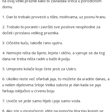
na ovaj veliki praznik kako bi zavladala sreća u porodičnom
domu.
1. Dan bi trebalo provesti u tišini, molitvama, uz posnu hranu.
2. Trebalo bi poraniti i završiti sve poslove neophodne za
doček i proslavu velikog praznika.
3. Očistite kuću, takođe rano ujutru.
4. Nemojte ništa da šijete, krpite i slično, a vjeruje se da tog
dana ne treba ništa raditi u bašti ili polju.
5. Umijesite kolače koje ćete jesti za Uskrs.
6. Ukoliko niste već ofarbali jaja, to možete da uradite danas, a
u nekim dijelovima Srbije Velika subota je dan kada se jaja
farbaju isključivo u crvenu boju.
7. Uveče se jede samo hljeb i pije samo voda.
8. Ako ste u mogućnosti, idite na ponoćnu liturgiju kojom se