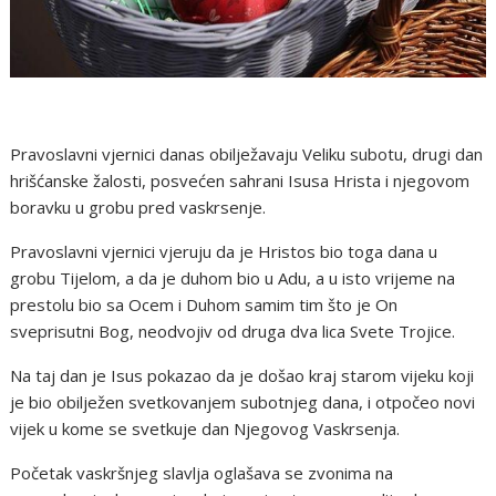
Pravoslavni vjernici danas obilježavaju Veliku subotu, drugi dan
hrišćanske žalosti, posvećen sahrani Isusa Hrista i njegovom
boravku u grobu pred vaskrsenje.
Pravoslavni vjernici vjeruju da je Hristos bio toga dana u
grobu Tijelom, a da je duhom bio u Adu, a u isto vrijeme na
prestolu bio sa Ocem i Duhom samim tim što je On
sveprisutni Bog, neodvojiv od druga dva lica Svete Trojice.
Na taj dan je Isus pokazao da je došao kraj starom vijeku koji
je bio obilježen svetkovanjem subotnjeg dana, i otpočeo novi
vijek u kome se svetkuje dan Njegovog Vaskrsenja.
Početak vaskršnjeg slavlja oglašava se zvonima na