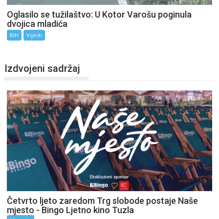
Oglasilo se tužilaštvo: U Kotor Varošu poginula
dvojica mladića
BiH
Vijesti
Izdvojeni sadržaj
Četvrto ljeto zaredom Trg slobode postaje Naše
mjesto - Bingo Ljetno kino Tuzla