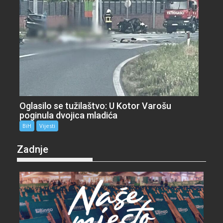
Oglasilo se tužilaštvo: U Kotor Varošu
poginula dvojica mladića
BiH
Vijesti
Zadnje