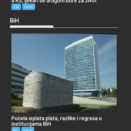
a RS, ljekari se drugom bore za život
USK
Vijesti
BiH
Počela isplata plata, razlike i regresa u
institucijama BiH
BiH
Vijesti