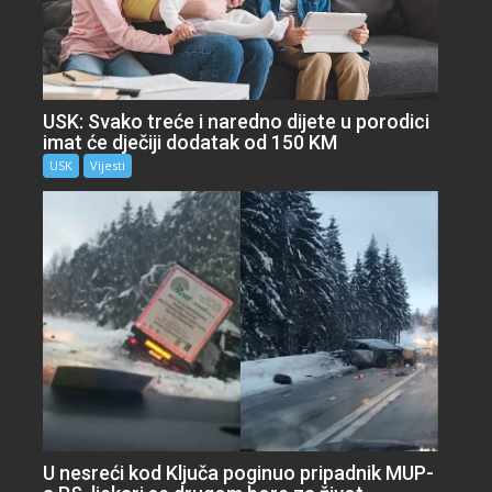
USK: Svako treće i naredno dijete u porodici
imat će dječiji dodatak od 150 KM
USK
Vijesti
U nesreći kod Ključa poginuo pripadnik MUP-