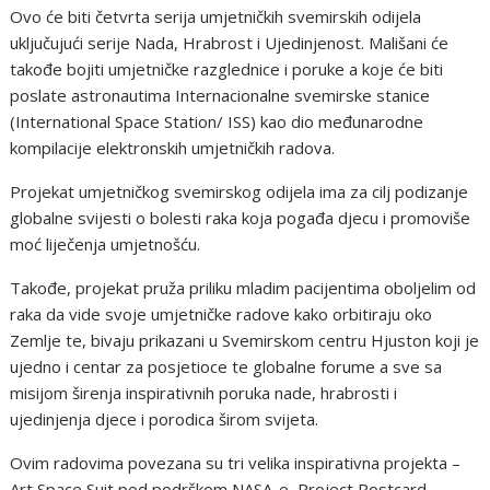
Ovo će biti četvrta serija umjetničkih svemirskih odijela
uključujući serije Nada, Hrabrost i Ujedinjenost. Mališani će
takođe bojiti umjetničke razglednice i poruke a koje će biti
poslate astronautima Internacionalne svemirske stanice
(International Space Station/ ISS) kao dio međunarodne
kompilacije elektronskih umjetničkih radova.
Projekat umjetničkog svemirskog odijela ima za cilj podizanje
globalne svijesti o bolesti raka koja pogađa djecu i promoviše
moć liječenja umjetnošću.
Takođe, projekat pruža priliku mladim pacijentima oboljelim od
raka da vide svoje umjetničke radove kako orbitiraju oko
Zemlje te, bivaju prikazani u Svemirskom centru Hjuston koji je
ujedno i centar za posjetioce te globalne forume a sve sa
misijom širenja inspirativnih poruka nade, hrabrosti i
ujedinjenja djece i porodica širom svijeta.
Ovim radovima povezana su tri velika inspirativna projekta –
Art Space Suit pod podrškom NASA-e, Project Postcard