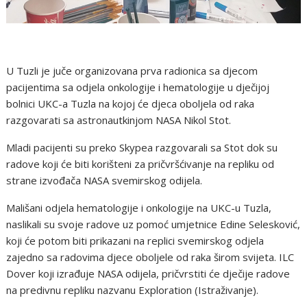
U Tuzli je juče organizovana prva radionica sa djecom
pacijentima sa odjela onkologije i hematologije u dječijoj
bolnici UKC-a Tuzla na kojoj će djeca oboljela od raka
razgovarati sa astronautkinjom NASA Nikol Stot.
Mladi pacijenti su preko Skypea razgovarali sa Stot dok su
radove koji će biti korišteni za pričvršćivanje na repliku od
strane izvođača NASA svemirskog odijela.
Mališani odjela hematologije i onkologije na UKC-u Tuzla,
naslikali su svoje radove uz pomoć umjetnice Edine Selesković,
koji će potom biti prikazani na replici svemirskog odjela
zajedno sa radovima djece oboljele od raka širom svijeta. ILC
Dover koji izrađuje NASA odijela, pričvrstiti će dječije radove
na predivnu repliku nazvanu Exploration (Istraživanje).