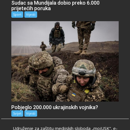
Sudac sa Mundijala dobio preko 6.000
prijetećih poruka
Sport
Vijesti
Pobjeglo 200.000 ukrajinskih vojnika?
Svijet
Vijesti
Udruženje za zaštitu medijskih sloboda „mojUSK“, e-