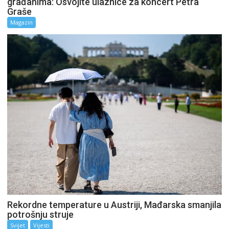
građanima: Osvojite ulaznice za koncert Petra
Graše
Magazin
Rekordne temperature u Austriji, Mađarska smanjila
potrošnju struje
Svijet
Vijesti