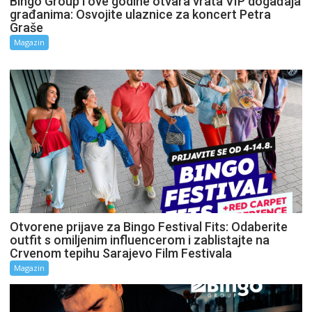
Bingo Group i ove godine otvara vrata VIP događaja
građanima: Osvojite ulaznice za koncert Petra
Graše
Magazin
Otvorene prijave za Bingo Festival Fits: Odaberite
outfit s omiljenim influencerom i zablistajte na
Crvenom tepihu Sarajevo Film Festivala
Magazin