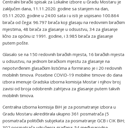
Centralni birački spisak za Lokalne izbore u Gradu Mostaru je
zaključen dana, 11.11.2020. godine sa stanjem na dan,
05.11.2020. godine u 24:00 sata i u isti je uspisano 100.864
birača od čega: 96.797 birača koji glasaju na redovnim biračkim
mjestima, 48 birača za glasanje u odsustvu, 34 za glasanje
lično za općinu iz 1991. godine, i 3.985 birača za glasanje
putem pošte.
Glasalo se na 150 redovnih biračkih mjesta, 16 biračkih mjesta
u odsustvu, na jednom biračkom mjestu za glasanje na
nepotvrđenim glasačkim listićima a formirano je i 20 redovnih
mobilnih timova. Posebne COVID-19 mobilne timove do dana
izbora imenuje Gradska izborna komisija Mostar i njihov broj
zavisi od broja odobrenih zahtjeva za glasanje putem takvih
mobilnih timova.
Centralna izborna komisija BiH je za posmatranje izbora u
Gradu Mostaru akreditirala ukupno 361 posmatrača (5
posmatrača političkih subjekata za posmatranje GCB i CIK BiH;
302 posmatrača udruženja građana; 54 međunarodna