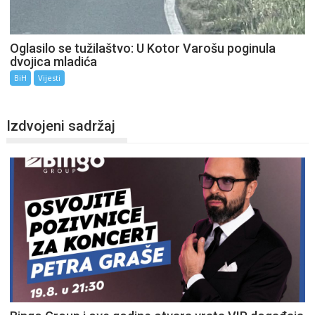
Oglasilo se tužilaštvo: U Kotor Varošu poginula
dvojica mladića
BiH
Vijesti
Izdvojeni sadržaj