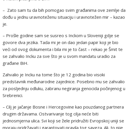
– Zato sam tu da bih pomogao svim građanima ove zemlje da
dođu u jednu uravnoteženu situaciju i uravnotežen mir – kazao
je.
– Prošle godine sam se susreo s Inckom u Sloveniji gdje se
govore dva jezika. Tada mi je on dao jedan papir koji je bio
veći od ovog dokumenta i bila mi je to čast – rekao je Šmit te
se zahvalio Incku za sve što je u svom mandatu uradio za
građane BiH.
Zahvalio je Incku na tome što je 12 godina bio visoki
predstavnik međunarodne zajednice. Posebno mu se zahvalio
za posljednju odluku, zabranu negiranja genocida počinjenog u
Srebrenici.
– Cilj je jačanje Bosne i Hercegovine kao pouzdanog partnera
drugim državama. Ostvarivanje tog cilja neće biti
jednosmjerna ulica. Svi koji se žele pridružiti Evropskoj uniji se
moraju pridržavati i garantovati pravila tog saveza. Ali, to nije