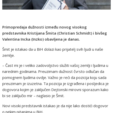
Primopredaja dužnosti između novog visokog
predstavnika Kristijana Šmita (Christian Schmidt) i bivšeg
Valentina Incka (Inzko) obavljena je danas.
Šmit je istakao da u BiH dolazi kao prijatelj svih ljudi u naše
zemlje.
– Čast mi je i veliko zadovoljstvo služiti vašoj zemlji i ljudima u
narednim godinama. Preuzimam dužnost čvrsto odlučan da
pomognem ljudima ovdje. Važno je reći da pozicija koju sada
preuzimam je izuzetna. Ta pozicija je izgrađena i posljedica je
dogovora kojim je zaključen Dejtonski mirovni sporazum kako
bi se zaključio mir – naglasio je Šmit.
Novi visoki predstavnik istakao je da nije lako dostići dogovor
o nekim pitanjima u BiH.