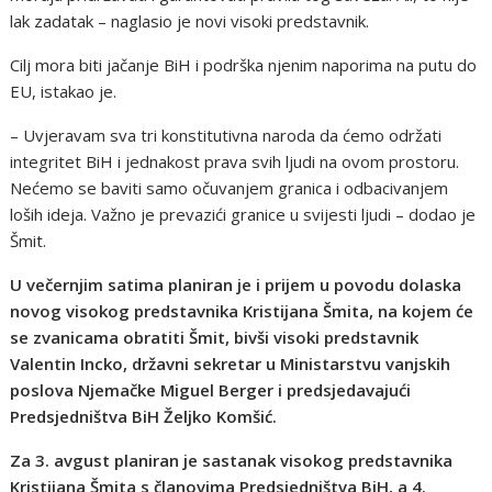
lak zadatak – naglasio je novi visoki predstavnik.
Cilj mora biti jačanje BiH i podrška njenim naporima na putu do
EU, istakao je.
– Uvjeravam sva tri konstitutivna naroda da ćemo održati
integritet BiH i jednakost prava svih ljudi na ovom prostoru.
Nećemo se baviti samo očuvanjem granica i odbacivanjem
loših ideja. Važno je prevazići granice u svijesti ljudi – dodao je
Šmit.
U večernjim satima planiran je i prijem u povodu dolaska
novog visokog predstavnika Kristijana Šmita, na kojem će
se zvanicama obratiti Šmit, bivši visoki predstavnik
Valentin Incko, državni sekretar u Ministarstvu vanjskih
poslova Njemačke Miguel Berger i predsjedavajući
Predsjedništva BiH Željko Komšić.
Za 3. avgust planiran je sastanak visokog predstavnika
Kristijana Šmita s članovima Predsjedništva BiH, a 4.