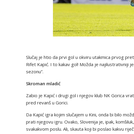
Slučaj je htio da prvi gol u okviru utakmica prvog p
Rifet Kapić. I to kakav gol! Možda je najilustrativnij
sezonu”.
Skroman mladić
Zabio je Kapić i drugi gol i njegov klub NK Gorica vr
pred revanš u Gorici.
Da Kapić igra kojim slučajem u Kini, onda bi bilo možd
prati njegovu igru. Ovako, Slovenija je, ipak, komšilu
svakakvom poslu. Ali, skauta koji bi poslao kakvu rij