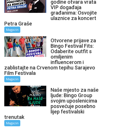
godine otvara vrata
VIP događaja
građanima: Osvojite
ulaznice za koncert
Petra Graše
Magazin
Otvorene prijave za
Bingo Festival Fits:
Odaberite outfit s
omiljenim
influencerom i
zablistajte na Crvenom tepihu Sarajevo
Film Festivala
Magazin
Naše mjesto za naše
ljude: Bingo Group
svojim uposlenicima
posvećuje posebno
lijep festivalski
trenutak
Magazin