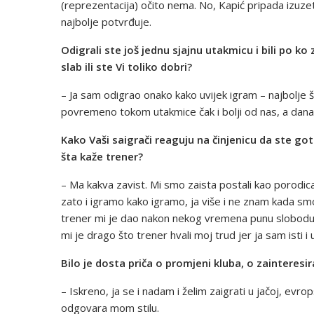
(reprezentacija) očito nema. No, Kapić pripada izuze
najbolje potvrđuje.
Odigrali ste još jednu sjajnu utakmicu i bili po ko zn
slab ili ste Vi toliko dobri?
– Ja sam odigrao onako kako uvijek igram – najbolje št
povremeno tokom utakmice čak i bolji od nas, a dana
Kako Vaši saigrači reaguju na činjenicu da ste goto
šta kaže trener?
– Ma kakva zavist. Mi smo zaista postali kao porodica
zato i igramo kako igramo, ja više i ne znam kada smo 
trener mi je dao nakon nekog vremena punu slobod
mi je drago što trener hvali moj trud jer ja sam isti i u
Bilo je dosta priča o promjeni kluba, o zainteresir
– Iskreno, ja se i nadam i želim zaigrati u jačoj, evrop
odgovara mom stilu.