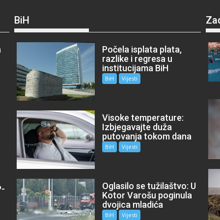
BiH
Za
a
Počela isplata plata,
razlike i regresa u
institucijama BiH
BiH
Vijesti
Visoke temperature:
Izbjegavajte duža
putovanja tokom dana
BiH
Vijesti
Oglasilo se tužilaštvo: U
P-
Kotor Varošu poginula
m
dvojica mladića
BiH
Vijesti