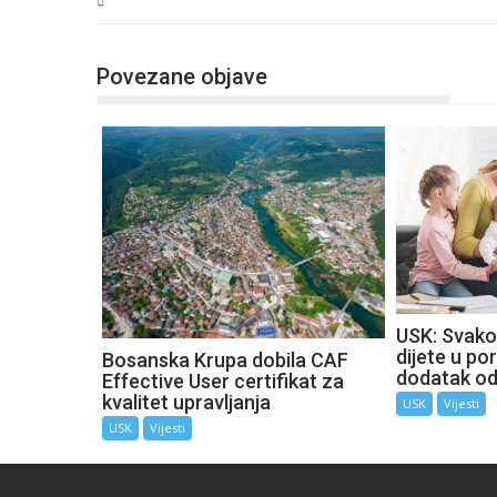
USK
Povezane objave
USK: Svako
dijete u por
Bosanska Krupa dobila CAF
dodatak o
Effective User certifikat za
kvalitet upravljanja
USK
Vijesti
USK
Vijesti