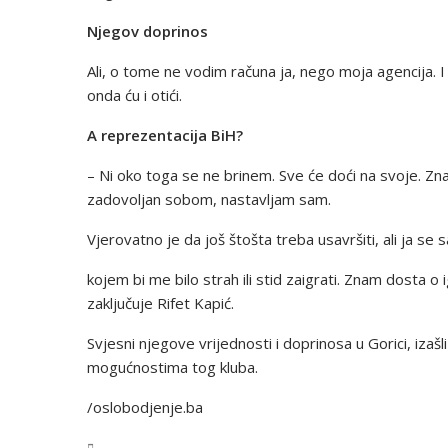
Njegov doprinos
Ali, o tome ne vodim računa ja, nego moja agencija.
onda ću i otići.
A reprezentacija BiH?
– Ni oko toga se ne brinem. Sve će doći na svoje. 
zadovoljan sobom, nastavljam sam.
Vjerovatno je da još štošta treba usavršiti, ali ja s
kojem bi me bilo strah ili stid zaigrati. Znam dosta 
zaključuje Rifet Kapić.
Svjesni njegove vrijednosti i doprinosa u Gorici, izaš
mogućnostima tog kluba.
/oslobodjenje.ba