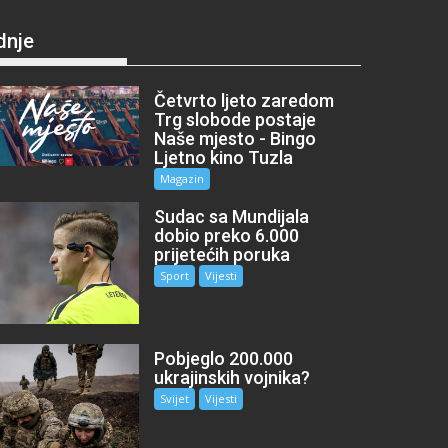
dnje
Četvrto ljeto zaredom
Trg slobode postaje
Naše mjesto - Bingo
Ljetno kino Tuzla
Magazin
Sudac sa Mundijala
dobio preko 6.000
prijetećih poruka
Sport
Vijesti
Pobjeglo 200.000
ukrajinskih vojnika?
Svijet
Vijesti