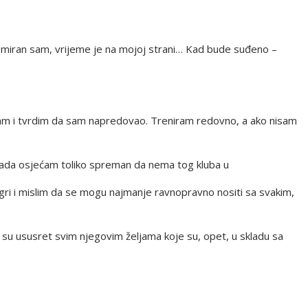
 I miran sam, vrijeme je na mojoj strani… Kad bude suđeno –
Znam i tvrdim da sam napredovao. Treniram redovno, a ako nisam
e sada osjećam toliko spreman da nema tog kluba u
o igri i mislim da se mogu najmanje ravnopravno nositi sa svakim,
li su ususret svim njegovim željama koje su, opet, u skladu sa