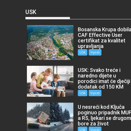
USK
Bosanska Krupa dobil
CAF Effective User
certifikat za kvalitet
upravljanja
USK
Vijesti
USK: Svako treće i
naredno dijete u
porodici imat će dječiji
dodatak od 150 KM
USK
Vijesti
U nesreći kod Ključa
poginuo pripadnik MU
a RS, ljekari se drugo
bore za život
USK
Vijesti