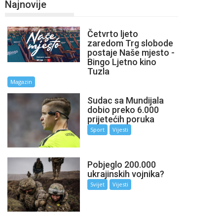
Najnovije
Četvrto ljeto
zaredom Trg slobode
postaje Naše mjesto -
Bingo Ljetno kino
Tuzla
Magazin
Sudac sa Mundijala
dobio preko 6.000
prijetećih poruka
Sport
Vijesti
Pobjeglo 200.000
ukrajinskih vojnika?
Svijet
Vijesti