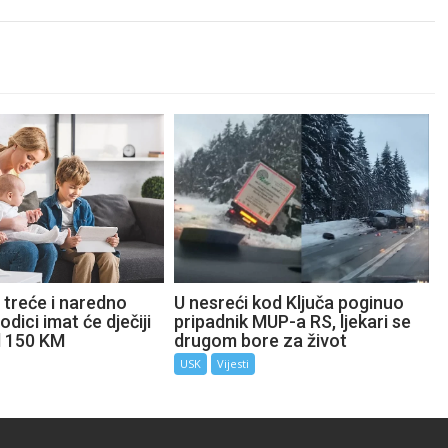
 treće i naredno
U nesreći kod Ključa poginuo
odici imat će dječiji
pripadnik MUP-a RS, ljekari se
d 150 KM
drugom bore za život
USK
Vijesti