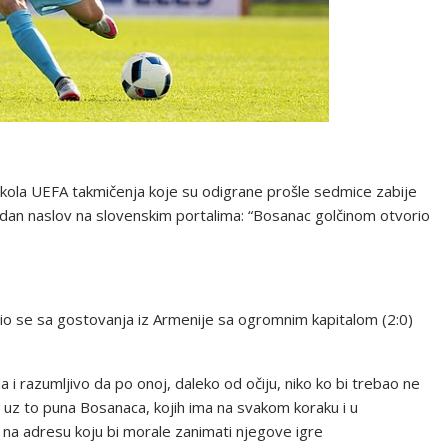
retkola UEFA takmičenja koje su odigrane prošle sedmice zabije
i jedan naslov na slovenskim portalima: “Bosanac golčinom otvorio
atio se sa gostovanja iz Armenije sa ogromnim kapitalom (2:0)
a i razumljivo da po onoj, daleko od očiju, niko ko bi trebao ne
k, uz to puna Bosanaca, kojih ima na svakom koraku i u
eč na adresu koju bi morale zanimati njegove igre