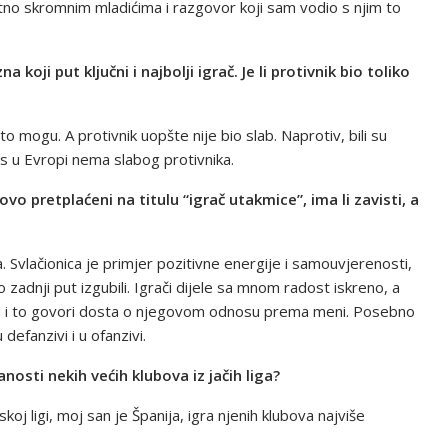
tno skromnim mladićima i razgovor koji sam vodio s njim to
a koji put ključni i najbolji igrač. Je li protivnik bio toliko
o mogu. A protivnik uopšte nije bio slab. Naprotiv, bili su
s u Evropi nema slabog protivnika.
vo pretplaćeni na titulu “igrač utakmice”, ima li zavisti, a
. Svlačionica je primjer pozitivne energije i samouvjerenosti,
zadnji put izgubili. Igrači dijele sa mnom radost iskreno, a
u i to govori dosta o njegovom odnosu prema meni. Posebno
 defanzivi i u ofanzivi.
anosti nekih većih klubova iz jačih liga?
skoj ligi, moj san je Španija, igra njenih klubova najviše