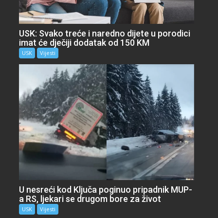
USK: Svako treće i naredno dijete u porodici
imat će dječiji dodatak od 150 KM
USK
Vijesti
U nesreći kod Ključa poginuo pripadnik MUP-
a RS, ljekari se drugom bore za život
USK
Vijesti