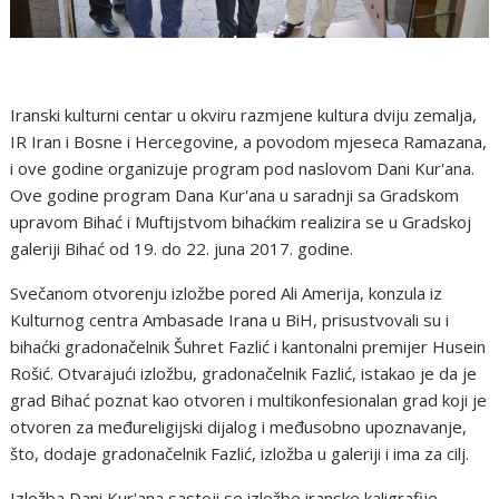
Iranski kulturni centar u okviru razmjene kultura dviju zemalja,
IR Iran i Bosne i Hercegovine, a povodom mjeseca Ramazana,
i ove godine organizuje program pod naslovom Dani Kur'ana.
Ove godine program Dana Kur'ana u saradnji sa Gradskom
upravom Bihać i Muftijstvom bihaćkim realizira se u Gradskoj
galeriji Bihać od 19. do 22. juna 2017. godine.
Svečanom otvorenju izložbe pored Ali Amerija, konzula iz
Kulturnog centra Ambasade Irana u BiH, prisustvovali su i
bihaćki gradonačelnik Šuhret Fazlić i kantonalni premijer Husein
Rošić. Otvarajući izložbu, gradonačelnik Fazlić, istakao je da je
grad Bihać poznat kao otvoren i multikonfesionalan grad koji je
otvoren za međureligijski dijalog i međusobno upoznavanje,
što, dodaje gradonačelnik Fazlić, izložba u galeriji i ima za cilj.
Izložba Dani Kur'ana sastoji se izložbe iranske kaligrafije,