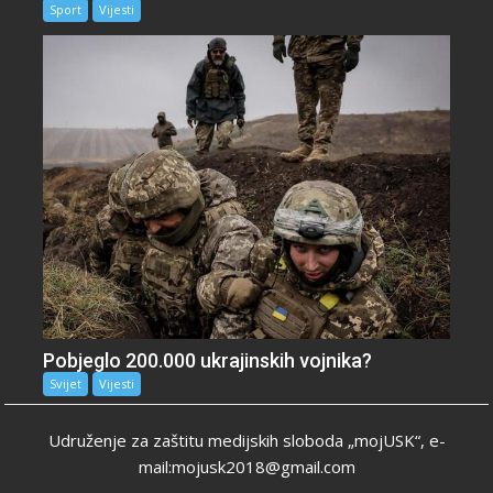
Sport
Vijesti
Pobjeglo 200.000 ukrajinskih vojnika?
Svijet
Vijesti
Udruženje za zaštitu medijskih sloboda „mojUSK“, e-
mail:mojusk2018@gmail.com