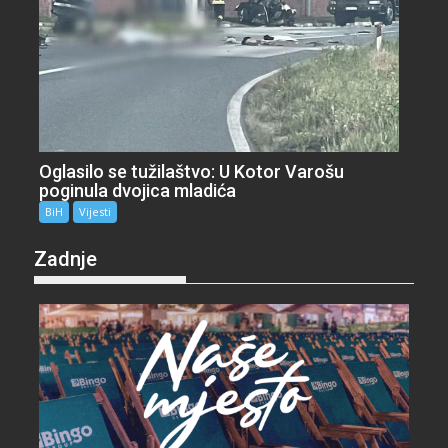
Oglasilo se tužilaštvo: U Kotor Varošu
poginula dvojica mladića
BiH
Vijesti
Zadnje