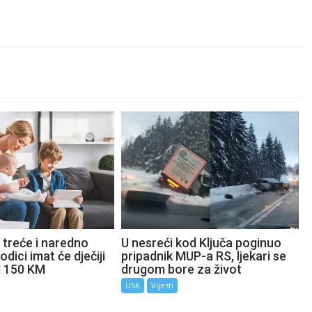
 treće i naredno
U nesreći kod Ključa poginuo
odici imat će dječiji
pripadnik MUP-a RS, ljekari se
d 150 KM
drugom bore za život
USK
Vijesti