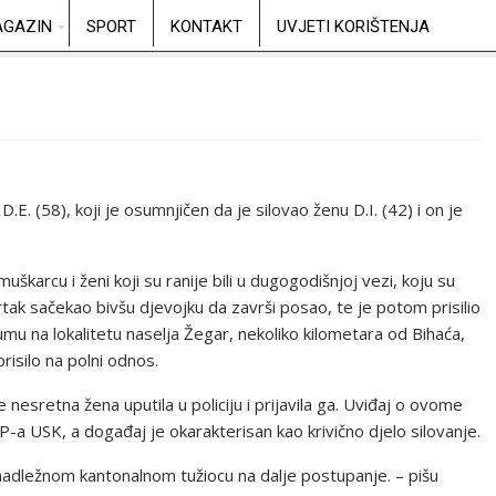
GAZIN
SPORT
KONTAKT
UVJETI KORIŠTENJA
D.E. (58), koji je osumnjičen da je silovao ženu D.I. (42) i on je
karcu i ženi koji su ranije bili u dugogodišnjoj vezi, koju su
tvrtak sačekao bivšu djevojku da završi posao, te je potom prisilio
u na lokalitetu naselja Žegar, nekoliko kilometara od Bihaća,
prisilo na polni odnos.
nesretna žena uputila u policiju i prijavila ga. Uviđaj o ovome
MUP-a USK, a događaj je okarakterisan kao krivično djelo silovanje.
n nadležnom kantonalnom tužiocu na dalje postupanje. – pišu