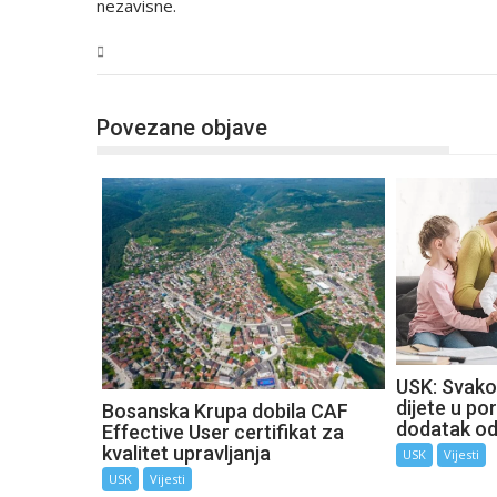
nezavisne.
USK
Povezane objave
USK: Svako
dijete u por
Bosanska Krupa dobila CAF
dodatak o
Effective User certifikat za
kvalitet upravljanja
USK
Vijesti
USK
Vijesti