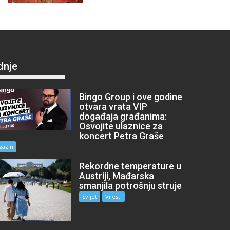
dnje
Bingo Group i ove godine
otvara vrata VIP
događaja građanima:
Osvojite ulaznice za
koncert Petra Graše
gazin
Rekordne temperature u
Austriji, Mađarska
smanjila potrošnju struje
Svijet
Vijesti