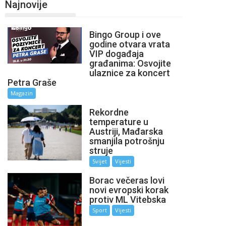
Najnovije
Bingo Group i ove
godine otvara vrata
VIP događaja
građanima: Osvojite
ulaznice za koncert
Petra Graše
Magazin
Rekordne
temperature u
Austriji, Mađarska
smanjila potrošnju
struje
Svijet
Vijesti
Borac večeras lovi
novi evropski korak
protiv ML Vitebska
Sport
Vijesti