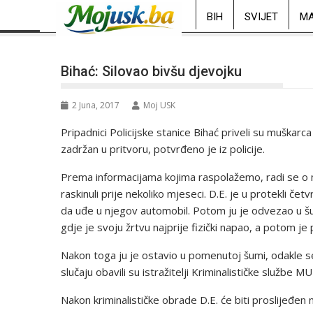
BIH
SVIJET
MA
Bihać: Silovao bivšu djevojku
2 Juna, 2017
Moj USK
Pripadnici Policijske stanice Bihać priveli su muškarca 
zadržan u pritvoru, potvrđeno je iz policije.
Prema informacijama kojima raspolažemo, radi se o muš
raskinuli prije nekoliko mjeseci. D.E. je u protekli če
da uđe u njegov automobil. Potom ju je odvezao u šum
gdje je svoju žrtvu najprije fizički napao, a potom je 
Nakon toga ju je ostavio u pomenutoj šumi, odakle se 
slučaju obavili su istražitelji Kriminalističke službe 
Nakon kriminalističke obrade D.E. će biti proslijeđe