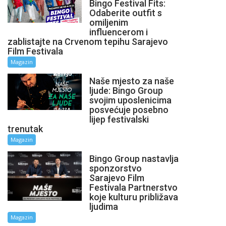
Bingo Festival Fits:
Odaberite outfit s
omiljenim
influencerom i
zablistajte na Crvenom tepihu Sarajevo
Film Festivala
Magazin
Naše mjesto za naše
ljude: Bingo Group
svojim uposlenicima
posvećuje posebno
lijep festivalski
trenutak
Magazin
Bingo Group nastavlja
sponzorstvo
Sarajevo Film
Festivala Partnerstvo
koje kulturu približava
ljudima
Magazin