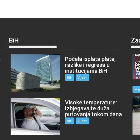
BiH
Za
a
Počela isplata plata,
razlike i regresa u
institucijama BiH
BiH
Vijesti
Ma
Visoke temperature:
Izbjegavajte duža
putovanja tokom dana
BiH
Vijesti