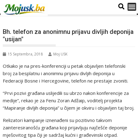
Bh. telefon za anonimnu prijavu divljih deponija
"usijan"
15 Septembra, 2018
Moj USK
Otkako je na pres-konferenciji u petak objavljen telefonski
broj za besplatnu i anonimnu prijavu divljih deponija u
Federaciji Bosne i Hercegovine, telefon ne prestaje zvoniti.
“Prvi pozivi građana uslijedili su ubrzo nakon konferencije za
medije”, rekao je za Fenu Zoran Adžaip, voditelj projekta
“Mapiranje divljih deponija” u čijem je okviru i objavljen taj broj.
Relizatori kampanje iznenađeni su pozitivno takvom
zainteresiranošću građana koji prijavljuju najčešće deponije
mješovitog tipa čiji je sadržaj kućni i građevinski otpad.