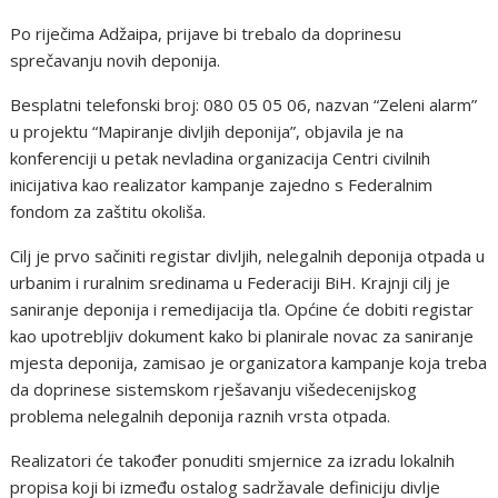
Po riječima Adžaipa, prijave bi trebalo da doprinesu
sprečavanju novih deponija.
Besplatni telefonski broj: 080 05 05 06, nazvan “Zeleni alarm”
u projektu “Mapiranje divljih deponija”, objavila je na
konferenciji u petak nevladina organizacija Centri civilnih
inicijativa kao realizator kampanje zajedno s Federalnim
fondom za zaštitu okoliša.
Cilj je prvo sačiniti registar divljih, nelegalnih deponija otpada u
urbanim i ruralnim sredinama u Federaciji BiH. Krajnji cilj je
saniranje deponija i remedijacija tla. Općine će dobiti registar
kao upotrebljiv dokument kako bi planirale novac za saniranje
mjesta deponija, zamisao je organizatora kampanje koja treba
da doprinese sistemskom rješavanju višedecenijskog
problema nelegalnih deponija raznih vrsta otpada.
Realizatori će također ponuditi smjernice za izradu lokalnih
propisa koji bi između ostalog sadržavale definiciju divlje