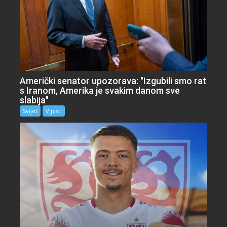
Američki senator upozorava: "Izgubili smo rat
s Iranom, Amerika je svakim danom sve
slabija"
Svijet
Vijesti