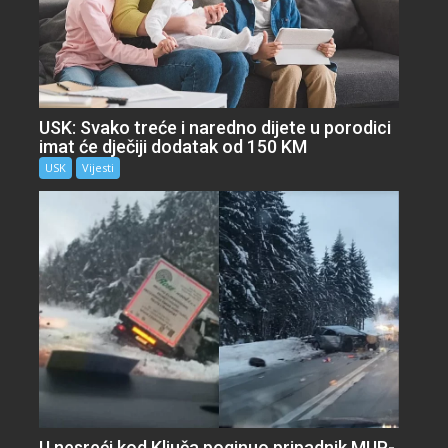
USK: Svako treće i naredno dijete u porodici
imat će dječiji dodatak od 150 KM
USK
Vijesti
U nesreći kod Ključa poginuo pripadnik MUP-