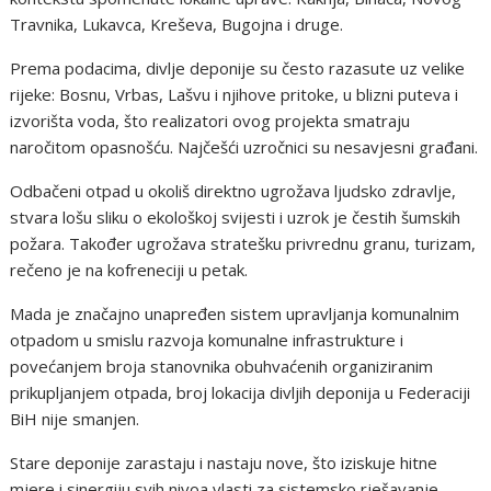
Travnika, Lukavca, Kreševa, Bugojna i druge.
Prema podacima, divlje deponije su često razasute uz velike
rijeke: Bosnu, Vrbas, Lašvu i njihove pritoke, u blizni puteva i
izvorišta voda, što realizatori ovog projekta smatraju
naročitom opasnošću. Najčešći uzročnici su nesavjesni građani.
Odbačeni otpad u okoliš direktno ugrožava ljudsko zdravlje,
stvara lošu sliku o ekološkoj svijesti i uzrok je čestih šumskih
požara. Također ugrožava stratešku privrednu granu, turizam,
rečeno je na kofreneciji u petak.
Mada je značajno unapređen sistem upravljanja komunalnim
otpadom u smislu razvoja komunalne infrastrukture i
povećanjem broja stanovnika obuhvaćenih organiziranim
prikupljanjem otpada, broj lokacija divljih deponija u Federaciji
BiH nije smanjen.
Stare deponije zarastaju i nastaju nove, što iziskuje hitne
mjere i sinergiju svih nivoa vlasti za sistemsko rješavanje