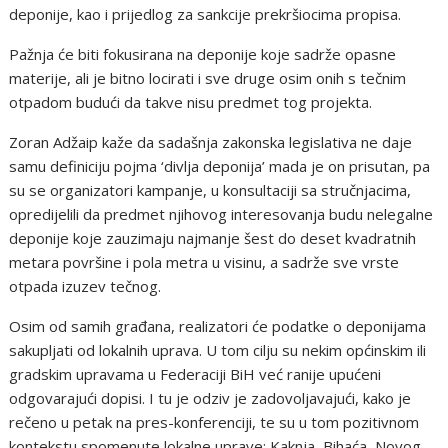
deponije, kao i prijedlog za sankcije prekršiocima propisa.
Pažnja će biti fokusirana na deponije koje sadrže opasne
materije, ali je bitno locirati i sve druge osim onih s tečnim
otpadom budući da takve nisu predmet tog projekta.
Zoran Adžaip kaže da sadašnja zakonska legislativa ne daje
samu definiciju pojma ‘divlja deponija’ mada je on prisutan, pa
su se organizatori kampanje, u konsultaciji sa stručnjacima,
opredijelili da predmet njihovog interesovanja budu nelegalne
deponije koje zauzimaju najmanje šest do deset kvadratnih
metara površine i pola metra u visinu, a sadrže sve vrste
otpada izuzev tečnog.
Osim od samih građana, realizatori će podatke o deponijama
sakupljati od lokalnih uprava. U tom cilju su nekim općinskim ili
gradskim upravama u Federaciji BiH već ranije upućeni
odgovarajući dopisi. I tu je odziv je zadovoljavajući, kako je
rečeno u petak na pres-konferenciji, te su u tom pozitivnom
kontekstu spomenute lokalne uprave: Kaknja, Bihaća, Novog