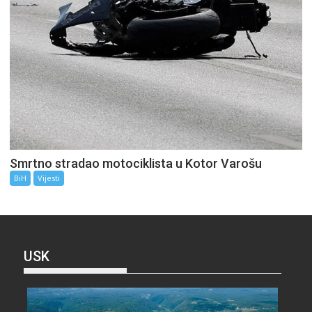
Smrtno stradao motociklista u Kotor Varošu
BiH
Vijesti
USK