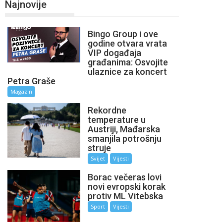
Najnovije
Bingo Group i ove
godine otvara vrata
VIP događaja
građanima: Osvojite
ulaznice za koncert
Petra Graše
Magazin
Rekordne
temperature u
Austriji, Mađarska
smanjila potrošnju
struje
Svijet
Vijesti
Borac večeras lovi
novi evropski korak
protiv ML Vitebska
Sport
Vijesti