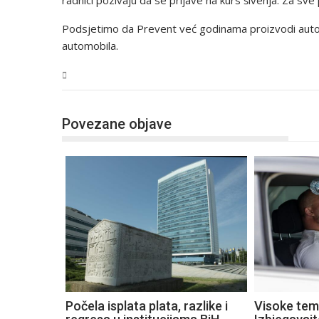
radnici pozivaju da se prijave na kurs šivenja. Za sve
Podsjetimo da Prevent već godinama proizvodi auto
automobila.
BiH
Povezane objave
Počela isplata plata, razlike i
Visoke tem