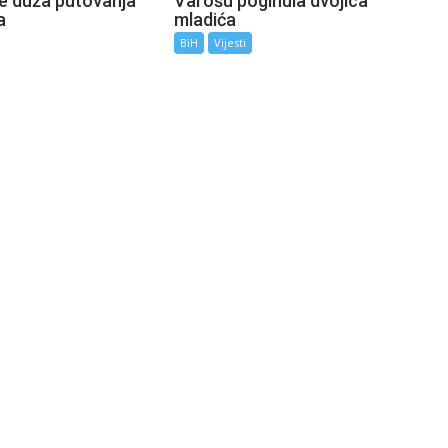
te duža putovanja
Varošu poginula dvojica
a
mladića
BiH
Vijesti