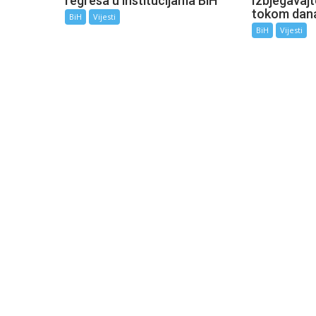
regresa u institucijama BiH
Izbjegavaj
tokom dan
BiH
Vijesti
BiH
Vijesti