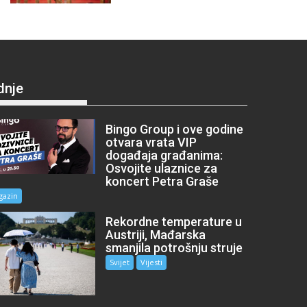
dnje
Bingo Group i ove godine
otvara vrata VIP
događaja građanima:
Osvojite ulaznice za
koncert Petra Graše
gazin
Rekordne temperature u
Austriji, Mađarska
smanjila potrošnju struje
Svijet
Vijesti