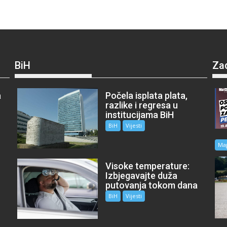
BiH
Za
a
Počela isplata plata,
razlike i regresa u
institucijama BiH
BiH
Vijesti
Ma
Visoke temperature:
Izbjegavajte duža
putovanja tokom dana
BiH
Vijesti