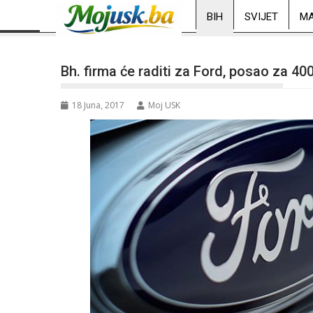
BIH
SVIJET
MA
Bh. firma će raditi za Ford, posao za 40
18 Juna, 2017
Moj USK