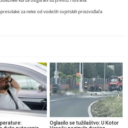
 polaznike kursa osigurani su prevoz i ishrana.
presvlake za neke od vodećih svjetskih proizvođača
perature:
Oglasilo se tužilaštvo: U Kotor