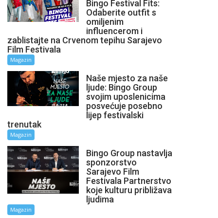
Bingo Festival Fits:
Odaberite outfit s
omiljenim
influencerom i
zablistajte na Crvenom tepihu Sarajevo
Film Festivala
Magazin
Naše mjesto za naše
ljude: Bingo Group
svojim uposlenicima
posvećuje posebno
lijep festivalski
trenutak
Magazin
Bingo Group nastavlja
sponzorstvo
Sarajevo Film
Festivala Partnerstvo
koje kulturu približava
ljudima
Magazin