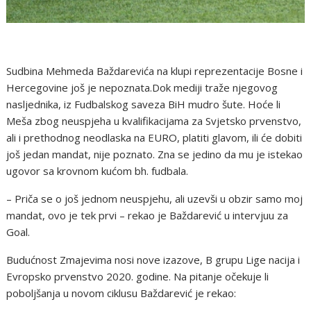
Sudbina Mehmeda Baždarevića na klupi reprezentacije Bosne i
Hercegovine još je nepoznata.Dok mediji traže njegovog
nasljednika, iz Fudbalskog saveza BiH mudro šute. Hoće li
Meša zbog neuspjeha u kvalifikacijama za Svjetsko prvenstvo,
ali i prethodnog neodlaska na EURO, platiti glavom, ili će dobiti
još jedan mandat, nije poznato. Zna se jedino da mu je istekao
ugovor sa krovnom kućom bh. fudbala.
– Priča se o još jednom neuspjehu, ali uzevši u obzir samo moj
mandat, ovo je tek prvi – rekao je Baždarević u intervjuu za
Goal.
Budućnost Zmajevima nosi nove izazove, B grupu Lige nacija i
Evropsko prvenstvo 2020. godine. Na pitanje očekuje li
poboljšanja u novom ciklusu Baždarević je rekao: