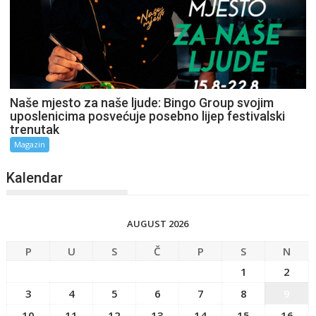
Naše mjesto za naše ljude: Bingo Group svojim
uposlenicima posvećuje posebno lijep festivalski
trenutak
Magazin
Kalendar
AUGUST 2026
P
U
S
Č
P
S
N
1
2
3
4
5
6
7
8
9
10
11
12
13
14
15
16