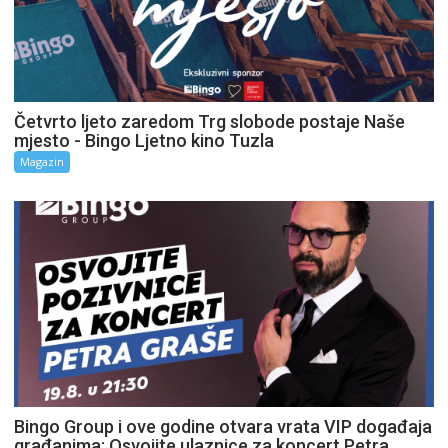
Četvrto ljeto zaredom Trg slobode postaje Naše
mjesto - Bingo Ljetno kino Tuzla
Magazin
Bingo Group i ove godine otvara vrata VIP događaja
građanima: Osvojite ulaznice za koncert Petra