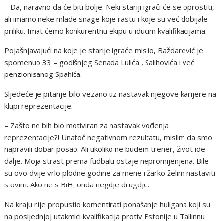
– Da, naravno da će biti bolje. Neki stariji igrači će se oprostiti,
ali imamo neke mlade snage koje rastu i koje su već dobijale
priliku. Imat ćemo konkurentnu ekipu u idućim kvalifikacijama.
Pojašnjavajući na koje je starije igraće mislio, Baždarević je
spomenuo 33 – godišnjeg Senada Lulića , Salihovića i već
penzionisanog Spahića.
Sljedeće je pitanje bilo vezano uz nastavak njegove karijere na
klupi reprezentacije.
– Zašto ne bih bio motiviran za nastavak vođenja
reprezentacije?! Unatoč negativnom rezultatu, mislim da smo
napravili dobar posao. Ali ukoliko ne budem trener, život ide
dalje. Moja strast prema fudbalu ostaje nepromijenjena. Bile
su ovo dvije vrlo plodne godine za mene i žarko želim nastaviti
s ovim. Ako ne s BiH, onda negdje drugdje.
Na kraju nije propustio komentirati ponašanje huligana koji su
na posljednjoj utakmici kvalifikacija protiv Estonije u Tallinnu