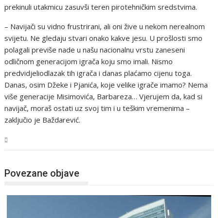
prekinuli utakmicu zasuvši teren pirotehničkim sredstvima.
– Navijači su vidno frustrirani, ali oni žive u nekom nerealnom
svijetu. Ne gledaju stvari onako kakve jesu. U prošlosti smo
polagali previše nade u našu nacionalnu vrstu zaneseni
odličnom generacijom igrača koju smo imali. Nismo
predvidjeliodlazak tih igrača i danas plaćamo cijenu toga.
Danas, osim Džeke i Pjanića, koje velike igrače imamo? Nema
više generacije Misimovića, Barbareza… Vjerujem da, kad si
navijač, moraš ostati uz svoj tim i u teškim vremenima –
zaključio je Baždarević.
BiH
Povezane objave