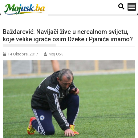
Baždarević: Navijači žive u nerealnom svijetu,
koje velike igrače osim Džeke i Pjanića imamo?
14 Oktobra, 2017
Moj USK