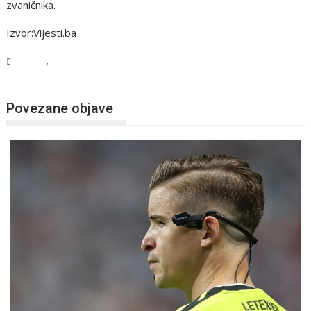
zvaničnika.
Izvor:Vijesti.ba
,
Svijet
Vijesti
Povezane objave