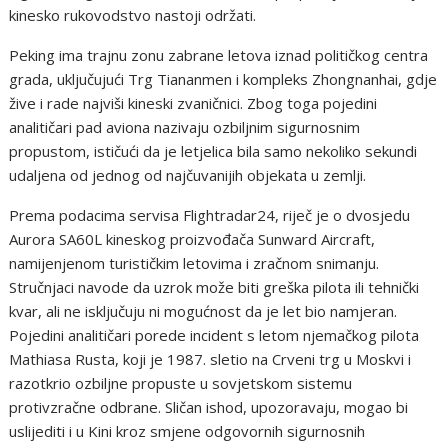
kinesko rukovodstvo nastoji održati.
Peking ima trajnu zonu zabrane letova iznad političkog centra
grada, uključujući Trg Tiananmen i kompleks Zhongnanhai, gdje
žive i rade najviši kineski zvaničnici. Zbog toga pojedini
analitičari pad aviona nazivaju ozbiljnim sigurnosnim
propustom, ističući da je letjelica bila samo nekoliko sekundi
udaljena od jednog od najčuvanijih objekata u zemlji.
Prema podacima servisa Flightradar24, riječ je o dvosjedu
Aurora SA60L kineskog proizvođača Sunward Aircraft,
namijenjenom turističkim letovima i zračnom snimanju.
Stručnjaci navode da uzrok može biti greška pilota ili tehnički
kvar, ali ne isključuju ni mogućnost da je let bio namjeran.
Pojedini analitičari porede incident s letom njemačkog pilota
Mathiasa Rusta, koji je 1987. sletio na Crveni trg u Moskvi i
razotkrio ozbiljne propuste u sovjetskom sistemu
protivzračne odbrane. Sličan ishod, upozoravaju, mogao bi
uslijediti i u Kini kroz smjene odgovornih sigurnosnih