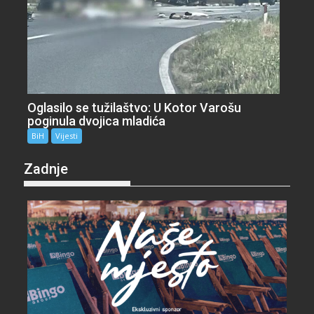
Oglasilo se tužilaštvo: U Kotor Varošu
poginula dvojica mladića
BiH
Vijesti
Zadnje