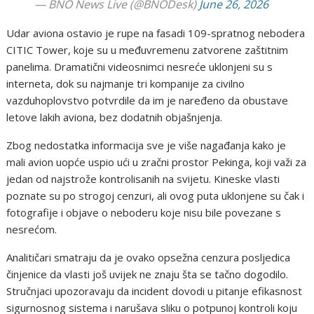
— BNO News Live (@BNODesk)
June 26, 2026
Udar aviona ostavio je rupe na fasadi 109-spratnog nebodera
CITIC Tower, koje su u međuvremenu zatvorene zaštitnim
panelima. Dramatični videosnimci nesreće uklonjeni su s
interneta, dok su najmanje tri kompanije za civilno
vazduhoplovstvo potvrdile da im je naređeno da obustave
letove lakih aviona, bez dodatnih objašnjenja.
Zbog nedostatka informacija sve je više nagađanja kako je
mali avion uopće uspio ući u zračni prostor Pekinga, koji važi za
jedan od najstrože kontrolisanih na svijetu. Kineske vlasti
poznate su po strogoj cenzuri, ali ovog puta uklonjene su čak i
fotografije i objave o neboderu koje nisu bile povezane s
nesrećom.
Analitičari smatraju da je ovako opsežna cenzura posljedica
činjenice da vlasti još uvijek ne znaju šta se tačno dogodilo.
Stručnjaci upozoravaju da incident dovodi u pitanje efikasnost
sigurnosnog sistema i narušava sliku o potpunoj kontroli koju