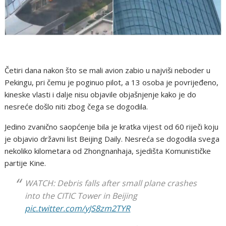
Četiri dana nakon što se mali avion zabio u najviši neboder u
Pekingu, pri čemu je poginuo pilot, a 13 osoba je povrijeđeno,
kineske vlasti i dalje nisu objavile objašnjenje kako je do
nesreće došlo niti zbog čega se dogodila.
Jedino zvanično saopćenje bila je kratka vijest od 60 riječi koju
je objavio državni list Beijing Daily. Nesreća se dogodila svega
nekoliko kilometara od Zhongnanhaja, sjedišta Komunističke
partije Kine.
WATCH: Debris falls after small plane crashes
into the CITIC Tower in Beijing
pic.twitter.com/yJS8zm2TYR