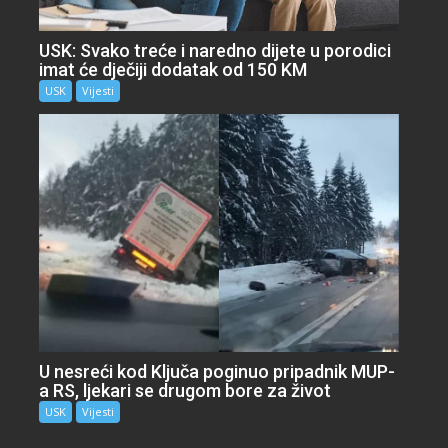
USK: Svako treće i naredno dijete u porodici
imat će dječiji dodatak od 150 KM
USK
Vijesti
U nesreći kod Ključa poginuo pripadnik MUP-
a RS, ljekari se drugom bore za život
USK
Vijesti