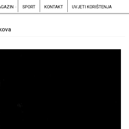
GAZIN
SPORT
KONTAKT
UVJETI KORIŠTENJA
akova