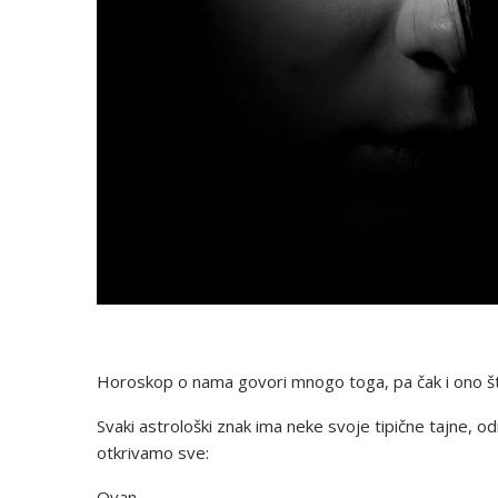
Horoskop o nama govori mnogo toga, pa čak i ono št
Svaki astrološki znak ima neke svoje tipične tajne, o
otkrivamo sve:
Ovan