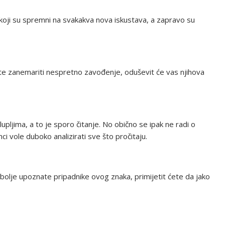
oji su spremni na svakakva nova iskustava, a zapravo su
ćete zanemariti nespretno zavođenje, oduševit će vas njihova
lupljima, a to je sporo čitanje. No obično se ipak ne radi o
ci vole duboko analizirati sve što pročitaju.
o bolje upoznate pripadnike ovog znaka, primijetit ćete da jako