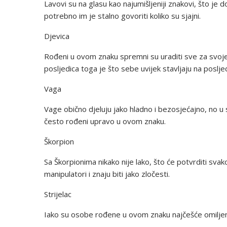
Lavovi su na glasu kao najumišljeniji znakovi, što je do
potrebno im je stalno govoriti koliko su sjajni.
Djevica
Rođeni u ovom znaku spremni su uraditi sve za svoje 
posljedica toga je što sebe uvijek stavljaju na poslj
Vaga
Vage obično djeluju jako hladno i bezosjećajno, no u se
često rođeni upravo u ovom znaku.
Škorpion
Sa Škorpionima nikako nije lako, što će potvrditi sv
manipulatori i znaju biti jako zločesti.
Strijelac
Iako su osobe rođene u ovom znaku najčešće omiljene 