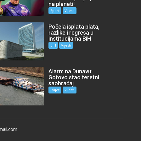
na planeti!
Sport
Vijesti
Počela isplata plata,
razlike i regresa u
institucijama BiH
BiH
Vijesti
Alarm na Dunavu:
Gotovo stao teretni
saobraćaj
Svijet
Vijesti
mail.com