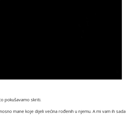
o pokušavamo skriti.
dnosno mane koje dijeli većina rođenih u njemu. A mi vam ih sada