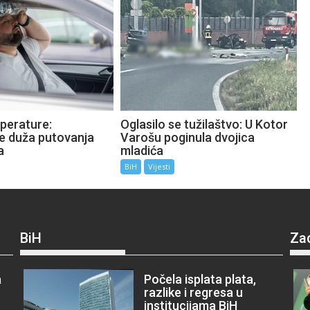
perature:
Oglasilo se tužilaštvo: U Kotor
te duža putovanja
Varošu poginula dvojica
a
mladića
BiH
Vijesti
BiH
Za
a
Počela isplata plata,
razlike i regresa u
institucijama BiH