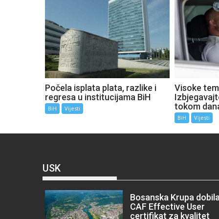
Počela isplata plata, razlike i
Visoke tem
regresa u institucijama BiH
Izbjegavaj
tokom dan
BiH
Vijesti
BiH
Vijesti
USK
Bosanska Krupa dobil
CAF Effective User
certifikat za kvalitet