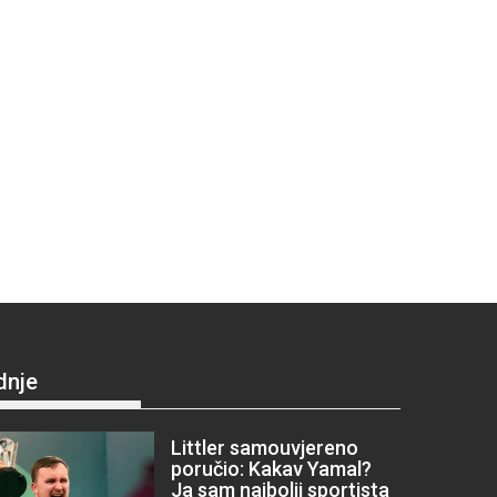
dnje
Littler samouvjereno
poručio: Kakav Yamal?
Ja sam najbolji sportista