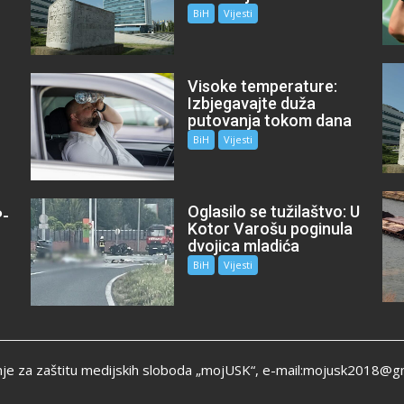
BiH
Vijesti
Visoke temperature:
Izbjegavajte duža
putovanja tokom dana
BiH
Vijesti
Oglasilo se tužilaštvo: U
P-
Kotor Varošu poginula
m
dvojica mladića
BiH
Vijesti
je za zaštitu medijskih sloboda „mojUSK“, e-mail:mojusk2018@g