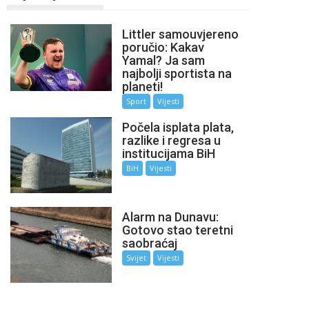
Littler samouvjereno
poručio: Kakav
Yamal? Ja sam
najbolji sportista na
planeti!
Sport
Vijesti
Počela isplata plata,
razlike i regresa u
institucijama BiH
BiH
Vijesti
Alarm na Dunavu:
Gotovo stao teretni
saobraćaj
Svijet
Vijesti