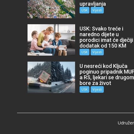
upravljanja
USK
Vijesti
USK: Svako treće i
naredno dijete u
porodici imat će dječiji
dodatak od 150 KM
USK
Vijesti
U nesreći kod Ključa
poginuo pripadnik MU
a RS, ljekari se drugo
bore za život
USK
Vijesti
Udružen