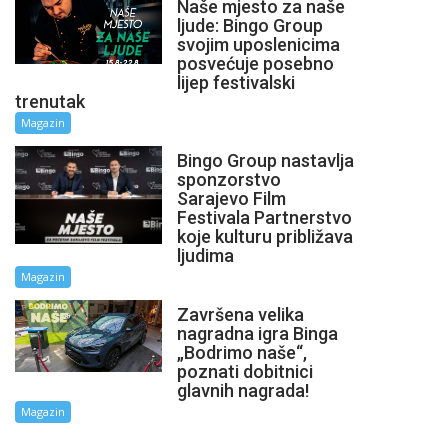
Naše mjesto za naše
ljude: Bingo Group
svojim uposlenicima
posvećuje posebno
lijep festivalski
trenutak
Magazin
Bingo Group nastavlja
sponzorstvo
Sarajevo Film
Festivala Partnerstvo
koje kulturu približava
ljudima
Magazin
Završena velika
nagradna igra Binga
„Bodrimo naše“,
poznati dobitnici
glavnih nagrada!
Magazin