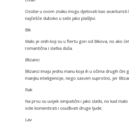
Osobe u ovom znaku mogu djelovati kao avanturisti k
najčešće duboko u sebi jako plašljivi.
Bik
Malo je onih koji su u flertu gori od Bikova, no ako 
romantična i slatka duša.
Blizanci
Blizanci imaju jednu manu koja ih u očima drugih čini g
manjku inteligencije, nego sasvim suprotno, jer Blizan
Rak
Na prvu su uvijek simpatični i jako slatki, no kad mal
vole komentirati i osuđivati druge ljude.
Lav