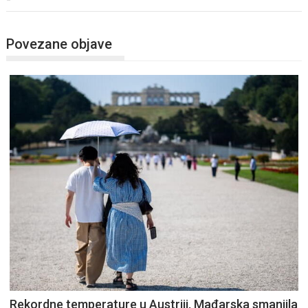
Povezane objave
Rekordne temperature u Austriji, Mađarska smanjila