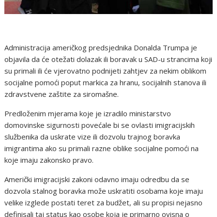
Administracija američkog predsjednika Donalda Trumpa je
objavila da će otežati dolazak ili boravak u SAD-u strancima koji
su primali ili će vjerovatno podnijeti zahtjev za nekim oblikom
socijalne pomoći poput markica za hranu, socijalnih stanova ili
zdravstvene zaštite za siromašne.
Predloženim mjerama koje je izradilo ministarstvo
domovinske sigurnosti povećale bi se ovlasti imigracijskih
službenika da uskrate vize ili dozvolu trajnog boravka
imigrantima ako su primali razne oblike socijalne pomoći na
koje imaju zakonsko pravo.
Američki imigracijski zakoni odavno imaju odredbu da se
dozvola stalnog boravka može uskratiti osobama koje imaju
velike izglede postati teret za budžet, ali su propisi nejasno
definisali taj status kao osobe koja je primarno ovisna o