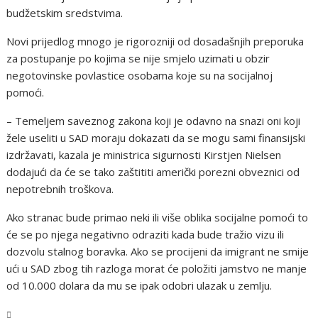
budžetskim sredstvima.
Novi prijedlog mnogo je rigorozniji od dosadašnjih preporuka
za postupanje po kojima se nije smjelo uzimati u obzir
negotovinske povlastice osobama koje su na socijalnoj
pomoći.
– Temeljem saveznog zakona koji je odavno na snazi oni koji
žele useliti u SAD moraju dokazati da se mogu sami finansijski
izdržavati, kazala je ministrica sigurnosti Kirstjen Nielsen
dodajući da će se tako zaštititi američki porezni obveznici od
nepotrebnih troškova.
Ako stranac bude primao neki ili više oblika socijalne pomoći to
će se po njega negativno odraziti kada bude tražio vizu ili
dozvolu stalnog boravka. Ako se procijeni da imigrant ne smije
ući u SAD zbog tih razloga morat će položiti jamstvo ne manje
od 10.000 dolara da mu se ipak odobri ulazak u zemlju.
Svijet