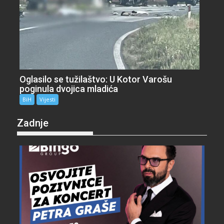
Oglasilo se tužilaštvo: U Kotor Varošu
poginula dvojica mladića
BiH
Vijesti
Zadnje