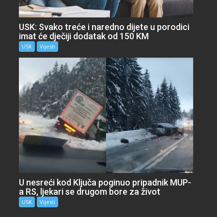
USK: Svako treće i naredno dijete u porodici
imat će dječiji dodatak od 150 KM
USK
Vijesti
U nesreći kod Ključa poginuo pripadnik MUP-
a RS, ljekari se drugom bore za život
USK
Vijesti