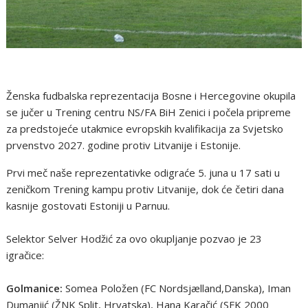
Ženska fudbalska reprezentacija Bosne i Hercegovine okupila
se jučer u Trening centru NS/FA BiH Zenici i počela pripreme
za predstojeće utakmice evropskih kvalifikacija za Svjetsko
prvenstvo 2027. godine protiv Litvanije i Estonije.
Prvi meč naše reprezentativke odigraće 5. juna u 17 sati u
zeničkom Trening kampu protiv Litvanije, dok će četiri dana
kasnije gostovati Estoniji u Parnuu.
Selektor Selver Hodžić za ovo okupljanje pozvao je 23
igračice:
Golmanice:
Somea Položen (FC Nordsjælland,Danska), Iman
Dumanjić (ŽNK Split, Hrvatska), Hana Karačić (SFK 2000