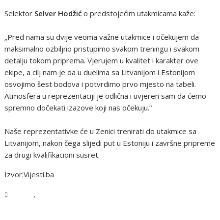
Selektor
Selver Hodžić
o predstojećim utakmicama kaže:
„Pred nama su dvije veoma važne utakmice i očekujem da
maksimalno ozbiljno pristupimo svakom treningu i svakom
detalju tokom priprema. Vjerujem u kvalitet i karakter ove
ekipe, a cilj nam je da u duelima sa Litvanijom i Estonijom
osvojimo šest bodova i potvrdimo prvo mjesto na tabeli.
Atmosfera u reprezentaciji je odlična i uvjeren sam da ćemo
spremno dočekati izazove koji nas očekuju.“
Naše reprezentativke će u Zenici trenirati do utakmice sa
Litvanijom, nakon čega slijedi put u Estoniju i završne pripreme
za drugi kvalifikacioni susret.
Izvor:Vijesti.ba
,
Sport
Vijesti