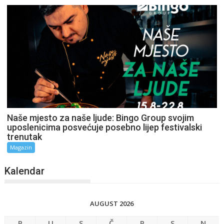
Naše mjesto za naše ljude: Bingo Group svojim
uposlenicima posvećuje posebno lijep festivalski
trenutak
Magazin
Kalendar
AUGUST 2026
P
U
S
Č
P
S
N