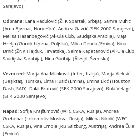
Sarajevo)
Odbrana:
Lana Radulović (ŽFK Spartak, Srbija), Samra Muhić
(Arna Bjørnar, Norveška), Andrea Gavrić (SFK 2000 Sarajevo),
Melisa Hasanbegović (Al-Ula Club, Saudijska Arabija), Maja
Hrelja (Gornik Łęczna, Poljska), Milica Denda (Emina), Nina
Brnić (ŽNK Hajduk, Hrvatska), Selma Kapetanović (Al-Ula Club,
Saudijska Sarabija), Nina Garibija (Älvsjö, Švedska).
Vezni red:
Marija Ana Milinković (Inter, Italija), Marija Aleksić
(Beşiktaş, Turska), Elma Husić (Emina), Emina Ekić (Houston
Dash, SAD), Dalal Bratović (SFK 2000 Sarajevo), Đula Velagić
(SFK 2000 Sarajevo).
Napad:
Sofija Krajšumović (WFC CSKA, Rusija), Andrea
Grebenar (Lokomotiv Moskva, Rusija), Milena Nikolić (WFC
CSKA, Rusija), Vina Crnoja (RB Salzburg, Austrija), Andrea Čule
(Emina).