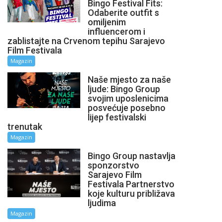
Bingo Festival Fits:
Odaberite outfit s
omiljenim
influencerom i
zablistajte na Crvenom tepihu Sarajevo
Film Festivala
Magazin
Naše mjesto za naše
ljude: Bingo Group
svojim uposlenicima
posvećuje posebno
lijep festivalski
trenutak
Magazin
Bingo Group nastavlja
sponzorstvo
Sarajevo Film
Festivala Partnerstvo
koje kulturu približava
ljudima
Magazin