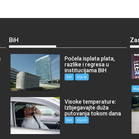
BiH
Za
a
Počela isplata plata,
razlike i regresa u
institucijama BiH
BiH
Vijesti
Ma
Visoke temperature:
Izbjegavajte duža
putovanja tokom dana
BiH
Vijesti