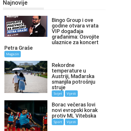
Najnovije
Bingo Group i ove
godine otvara vrata
VIP događaja
građanima: Osvojite
ulaznice za koncert
Petra Graše
Magazin
Rekordne
temperature u
Austriji, Mađarska
smanjila potrošnju
struje
Svijet
Vijesti
Borac večeras lovi
novi evropski korak
protiv ML Vitebska
Sport
Vijesti