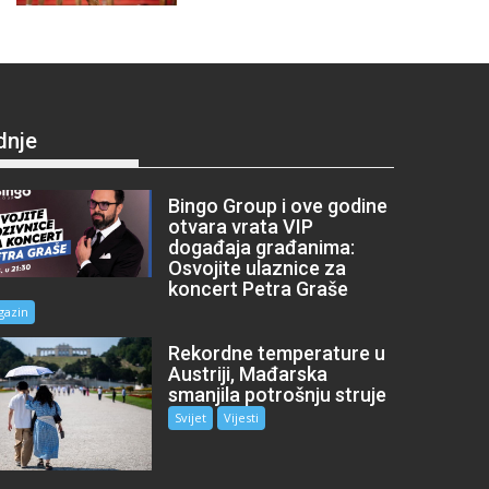
dnje
Bingo Group i ove godine
otvara vrata VIP
događaja građanima:
Osvojite ulaznice za
koncert Petra Graše
gazin
Rekordne temperature u
Austriji, Mađarska
smanjila potrošnju struje
Svijet
Vijesti