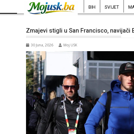
BIH
SVIJET
MA
Zmajevi stigli u San Francisco, navijači 
30 Juna, 2026
Moj USK