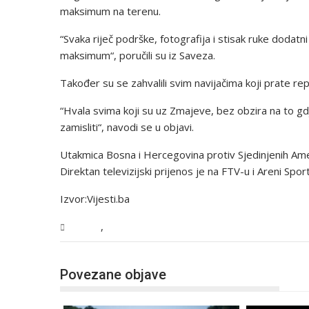
maksimum na terenu.
“Svaka riječ podrške, fotografija i stisak ruke dodat
maksimum“, poručili su iz Saveza.
Također su se zahvalili svim navijačima koji prate rep
“Hvala svima koji su uz Zmajeve, bez obzira na to g
zamisliti“, navodi se u objavi.
Utakmica Bosna i Hercegovina protiv Sjedinjenih Ameri
Direktan televizijski prijenos je na FTV-u i Areni Spor
Izvor:Vijesti.ba
,
Sport
Vijesti
Povezane objave