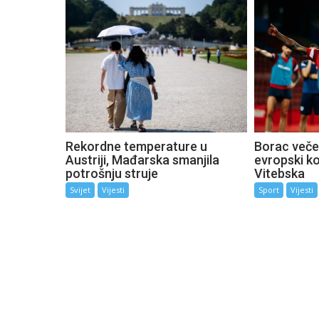
Rekordne temperature u
Borac večer
Austriji, Mađarska smanjila
evropski k
potrošnju struje
Vitebska
Svijet
Vijesti
Sport
Vijesti