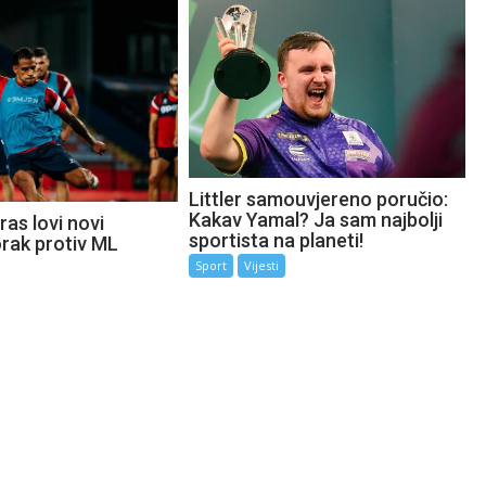
Littler samouvjereno poručio:
Kakav Yamal? Ja sam najbolji
as lovi novi
sportista na planeti!
orak protiv ML
Sport
Vijesti