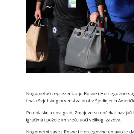
Nogometaši reprezentacije Bosne i Hercegovine stigl
finala Svjetskog prvenstva protiv Sjedinjenih Američk
Po dolasku u novi grad, Zmajeve su dočekali navijači ko
igračima i požele im sreću uoči velikog izazova.
Nogometni savez Bosne i Hercegovine objavio je da je