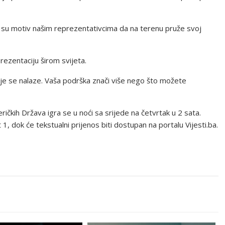
ni su motiv našim reprezentativcima da na terenu pruže svoj
rezentaciju širom svijeta.
dje se nalaze. Vaša podrška znači više nego što možete
čkih Država igra se u noći sa srijede na četvrtak u 2 sata.
t 1, dok će tekstualni prijenos biti dostupan na portalu Vijesti.ba.