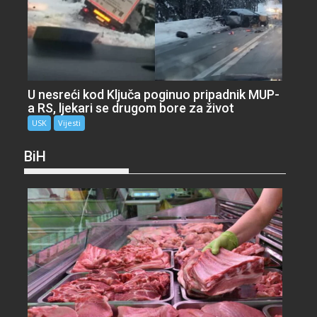
U nesreći kod Ključa poginuo pripadnik MUP-
a RS, ljekari se drugom bore za život
USK
Vijesti
BiH