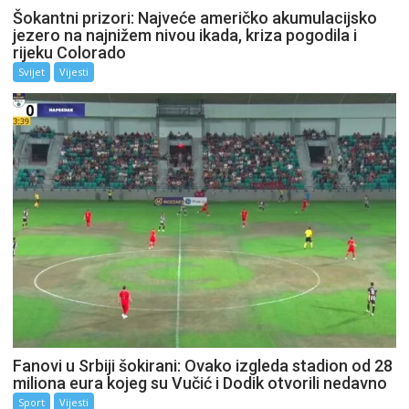
Šokantni prizori: Najveće američko akumulacijsko
jezero na najnižem nivou ikada, kriza pogodila i
rijeku Colorado
Svijet
Vijesti
Fanovi u Srbiji šokirani: Ovako izgleda stadion od 28
miliona eura kojeg su Vučić i Dodik otvorili nedavno
Sport
Vijesti