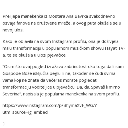
Prelijepa manekenka iz Mostara Ana Bavrka svakodnevno
osvaja fanove na društvene mreže, a ovog puta okušala se u
novoj ulozi.
Kako je objavila na svom Instagram profilu, ona je doživjela
malu transformaciju u popularnom muzičkom showu Hayat TV-
a, te se okušala u ulozi pjevačice.
“Osim što ovaj pogled izražava zabrinutost oko toga da li sam
Gospode Bože isključila peglu ili ne, također se čudi svima
vama koji ne znate da večeras morate pogledati
transformaciju voditeljice u pjevačicu. Da, da. Spavaš li mirno
Severina”, napisala je popularna manekenka na svom profilu.
https://www.instagram.com/p/BhymaXvF_WG/?
utm_source=ig_embed
Magazin