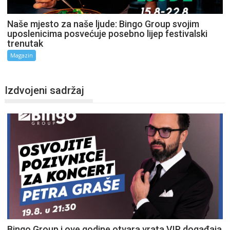
Naše mjesto za naše ljude: Bingo Group svojim
uposlenicima posvećuje posebno lijep festivalski
trenutak
Magazin
Izdvojeni sadržaj
Bingo Group i ove godine otvara vrata VIP događaja