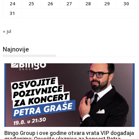
24
25
26
27
28
29
30
31
« jul
Najnovije
Bingo Group i ove godine otvara vrata VIP događaja
građanima: Osvojite ulaznice za koncert Petra