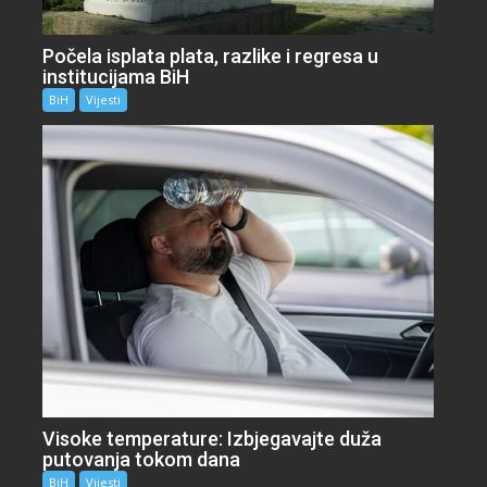
Počela isplata plata, razlike i regresa u
institucijama BiH
BiH
Vijesti
Visoke temperature: Izbjegavajte duža
putovanja tokom dana
BiH
Vijesti