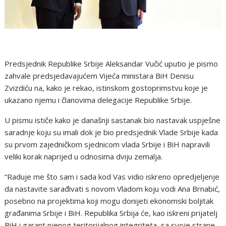
Predsjednik Republike Srbije Aleksandar Vučić uputio je pismo
zahvale predsjedavajućem Vijeća ministara BiH Denisu
Zvizdiću na, kako je rekao, istinskom gostoprimstvu koje je
ukazano njemu i članovima delegacije Republike Srbije.
U pismu ističe kako je današnji sastanak bio nastavak uspješne
saradnje koju su imali dok je bio predsjednik Vlade Srbije kada
su prvom zajedničkom sjednicom vlada Srbije i BiH napravili
veliki korak naprijed u odnosima dviju zemalja.
“Raduje me što sam i sada kod Vas vidio iskreno opredjeljenje
da nastavite sarađivati s novom Vladom koju vodi Ana Brnabić,
posebno na projektima koji mogu donijeti ekonomski boljitak
građanima Srbije i BiH. Republika Srbija će, kao iskreni prijatelj
BiH i garant njenog teritorijalnog integriteta, sa svoje strane