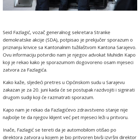
Seid Fazlagić, vozač generalnog sekretara Stranke
demokratske akcije (SDA), potpisao je prekjučer sporazum o
priznanju krivice sa Kantonalnim tužilaštvom Kantona Sarajevo.
Ovu informaciju potvrdio nam je njegov advokat Muhidin Kapo
koji je rekao kako je sporazumom dogovoreno osam mjeseci
zatvora za Fazlagića.
Kako kaže, sljedeći pretres u Općinskom sudu u Sarajevu
zakazan je za 20. juni kada će se postupak razdvojiti i signirati
drugom sudiji koji će razmatrati sporazum.
Kapo nam je rekao da Fazlagićevo zdravstveno stanje nije
najbolje te da njegov klijent već pet mjeseci leži u pritvoru.
Inače, Fazlagić se tereti da je automobilom otišao po
direktora zatvora u kojem je bio pritvoren bivši izvršni direktor