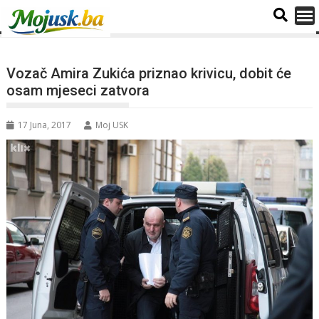
Vozač Amira Zukića priznao krivicu, dobit će
osam mjeseci zatvora
17 Juna, 2017
Moj USK