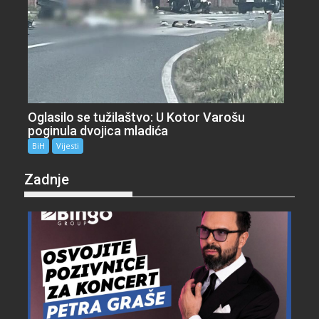
Oglasilo se tužilaštvo: U Kotor Varošu
poginula dvojica mladića
BiH
Vijesti
Zadnje