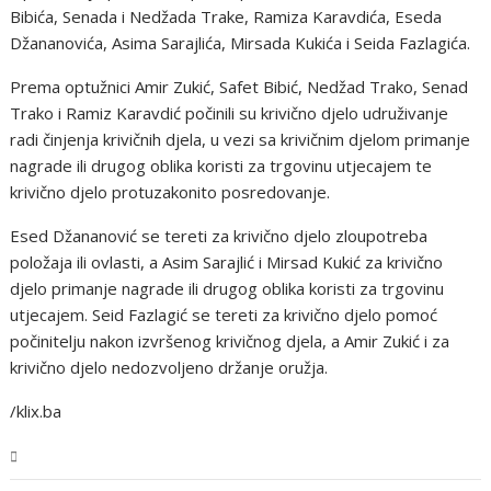
Bibića, Senada i Nedžada Trake, Ramiza Karavdića, Eseda
Džananovića, Asima Sarajlića, Mirsada Kukića i Seida Fazlagića.
Prema optužnici Amir Zukić, Safet Bibić, Nedžad Trako, Senad
Trako i Ramiz Karavdić počinili su krivično djelo udruživanje
radi činjenja krivičnih djela, u vezi sa krivičnim djelom primanje
nagrade ili drugog oblika koristi za trgovinu utjecajem te
krivično djelo protuzakonito posredovanje.
Esed Džananović se tereti za krivično djelo zloupotreba
položaja ili ovlasti, a Asim Sarajlić i Mirsad Kukić za krivično
djelo primanje nagrade ili drugog oblika koristi za trgovinu
utjecajem. Seid Fazlagić se tereti za krivično djelo pomoć
počinitelju nakon izvršenog krivičnog djela, a Amir Zukić i za
krivično djelo nedozvoljeno držanje oružja.
/klix.ba
BiH