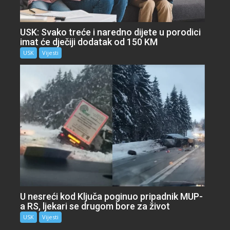
USK: Svako treće i naredno dijete u porodici
imat će dječiji dodatak od 150 KM
USK
Vijesti
U nesreći kod Ključa poginuo pripadnik MUP-
a RS, ljekari se drugom bore za život
USK
Vijesti