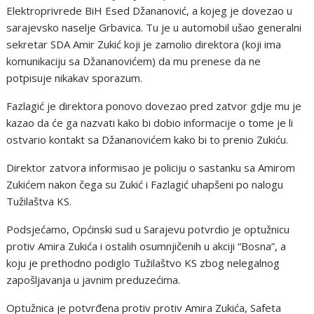
Elektroprivrede BiH Esed Džananović, a kojeg je dovezao u
sarajevsko naselje Grbavica. Tu je u automobil ušao generalni
sekretar SDA Amir Zukić koji je zamolio direktora (koji ima
komunikaciju sa Džananovićem) da mu prenese da ne
potpisuje nikakav sporazum.
Fazlagić je direktora ponovo dovezao pred zatvor gdje mu je
kazao da će ga nazvati kako bi dobio informacije o tome je li
ostvario kontakt sa Džananovićem kako bi to prenio Zukiću.
Direktor zatvora informisao je policiju o sastanku sa Amirom
Zukićem nakon čega su Zukić i Fazlagić uhapšeni po nalogu
Tužilaštva KS.
Podsjećamo, Općinski sud u Sarajevu potvrdio je optužnicu
protiv Amira Zukića i ostalih osumnjičenih u akciji “Bosna”, a
koju je prethodno podiglo Tužilaštvo KS zbog nelegalnog
zapošljavanja u javnim preduzećima.
Optužnica je potvrđena protiv protiv Amira Zukića, Safeta