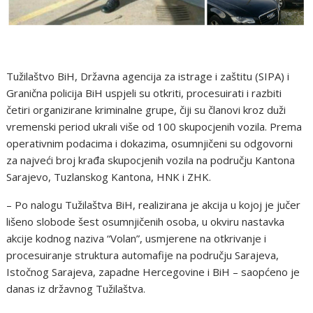
Tužilaštvo BiH, Državna agencija za istrage i zaštitu (SIPA) i
Granična policija BiH uspjeli su otkriti, procesuirati i razbiti
četiri organizirane kriminalne grupe, čiji su članovi kroz duži
vremenski period ukrali više od 100 skupocjenih vozila. Prema
operativnim podacima i dokazima, osumnjičeni su odgovorni
za najveći broj krađa skupocjenih vozila na području Kantona
Sarajevo, Tuzlanskog Kantona, HNK i ZHK.
– Po nalogu Tužilaštva BiH, realizirana je akcija u kojoj je jučer
lišeno slobode šest osumnjičenih osoba, u okviru nastavka
akcije kodnog naziva “Volan”, usmjerene na otkrivanje i
procesuiranje struktura automafije na području Sarajeva,
Istočnog Sarajeva, zapadne Hercegovine i BiH – saopćeno je
danas iz državnog Tužilaštva.