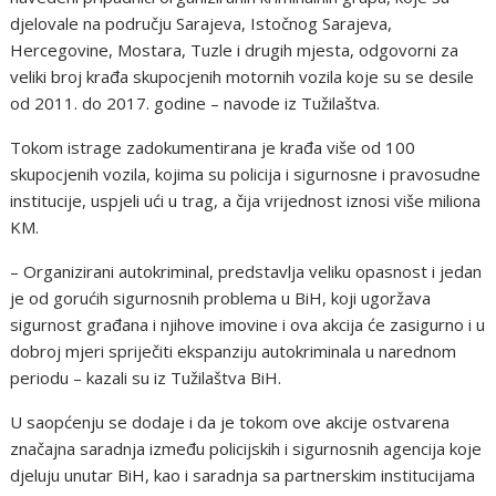
djelovale na području Sarajeva, Istočnog Sarajeva,
Hercegovine, Mostara, Tuzle i drugih mjesta, odgovorni za
veliki broj krađa skupocjenih motornih vozila koje su se desile
od 2011. do 2017. godine – navode iz Tužilaštva.
Tokom istrage zadokumentirana je krađa više od 100
skupocjenih vozila, kojima su policija i sigurnosne i pravosudne
institucije, uspjeli ući u trag, a čija vrijednost iznosi više miliona
KM.
– Organizirani autokriminal, predstavlja veliku opasnost i jedan
je od gorućih sigurnosnih problema u BiH, koji ugoržava
sigurnost građana i njihove imovine i ova akcija će zasigurno i u
dobroj mjeri spriječiti ekspanziju autokriminala u narednom
periodu – kazali su iz Tužilaštva BiH.
U saopćenju se dodaje i da je tokom ove akcije ostvarena
značajna saradnja između policijskih i sigurnosnih agencija koje
djeluju unutar BiH, kao i saradnja sa partnerskim institucijama