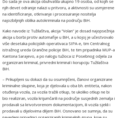
Do sada je ova akcija obuhvatila ukupno 19 osoba, od kojih se
njih devet odranije nalazi u pritvoru, a aktivnosti su usmjerene
na identificiranje, otkrivanje i procesuiranje nositelja
najozbiljnijih oblika autokriminala na području BiH.
Kako navode iz Tužilaštva, akcija “Volan” je dosad najopsežnija
akcija u borbi protiv automafije u BiH, a u kojoj je učestvovalo
više desetaka policijskih operativaca SIPA-e, tim Centralnog
istražnog ureda Granične policije BiH, te tim pripadnika MUP-a
Kantona Sarajevo, a po nalogu tužioca iz Posebnog odjela za
organizirani kriminal, privredni kriminal i korupciju Tužilaštva
BiH.
– Prikupljeni su dokazi da su osumnjičeni, članovi organizirane
kriminalne skupine, koja je djelovala u oba bh. entiteta, nakon
otuđenja vozila, za vozila tražili otkup, te ukoliko otkup ne bi
bio realiziran, vozila krijumčarili na područje susjednih zemalja i
prodavali sa krivotvorenom dokumentacijom, ili vozila sjekli i
prodavali u dijelovima diljem BiH. Osnovano se sumnja, da su
navedeni pripadnici organiziranih kriminalnih grupa, koje su