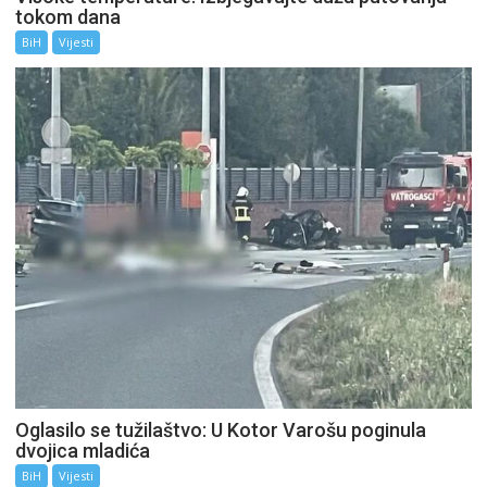
tokom dana
BiH
Vijesti
Oglasilo se tužilaštvo: U Kotor Varošu poginula
dvojica mladića
BiH
Vijesti