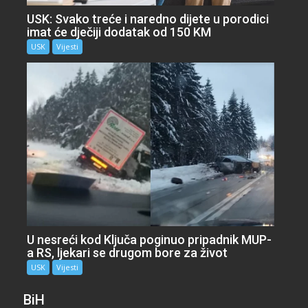
USK: Svako treće i naredno dijete u porodici
imat će dječiji dodatak od 150 KM
USK
Vijesti
U nesreći kod Ključa poginuo pripadnik MUP-
a RS, ljekari se drugom bore za život
USK
Vijesti
BiH