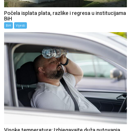
Počela isplata plata, razlike i regresa u institucijama
BiH
BiH
Vijesti
Visoke temperature: Izbjegavajte duža putovanja