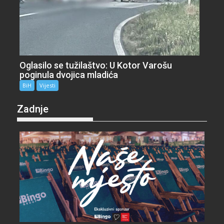
Oglasilo se tužilaštvo: U Kotor Varošu
poginula dvojica mladića
BiH
Vijesti
Zadnje