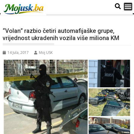
“Volan” razbio četiri automafijaške grupe,
vrijednost ukradenih vozila više miliona KM
14 Jula, 2017
Moj USK