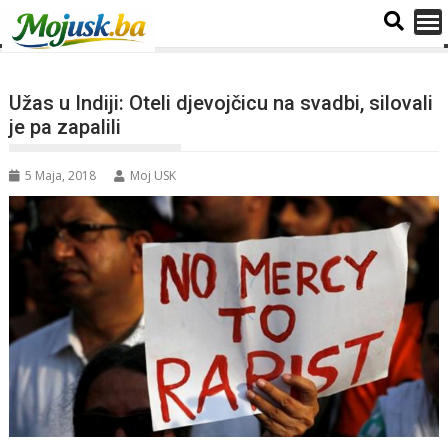
Užas u Indiji: Oteli djevojčicu na svadbi, silovali
je pa zapalili
5 Maja, 2018
Moj USK