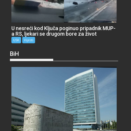
U nesreći kod Ključa poginuo pripadnik MUP-
a RS, ljekari se drugom bore za život
USK
Vijesti
BiH