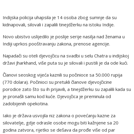
Indijska policija uhapsila je 14 osoba zbog sumnje da su
kidnapovali, silovali i zapalili tinejdžerku na istoku Indije.
Novo ubistvo uslijedilo je poslije serije nasilja nad ženama u
Indiji uprkos pooštravanju zakona, prenose agencije.
Napadači su oteli djevojčicu na svadbi u selu Chatra u indijskoj
državi Jharkhand, više puta su je silovali i pustili je da ode kući.
Članovi seoskog vijeća kaznili su počinioce sa 50.000 rupija
(770 dolara). Počinioci su pretukli članove djevojčicine
porodice zato što su ih prijavili, a tinejdžerku su zapalili kada su
je pronašli samu kod kuće. Djevojčica je preminula od
zadobijenih opekotina.
Iako je država usvojila niz zakona o povećanju kazne za
silovatelje, gdje odrasle osobe mogu biti kažnjene sa 20
godina zatvora, rijetko se dešava da prođe više od par