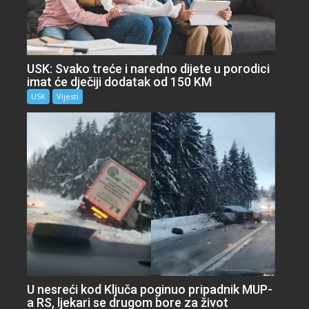
USK: Svako treće i naredno dijete u porodici
imat će dječiji dodatak od 150 KM
USK
Vijesti
U nesreći kod Ključa poginuo pripadnik MUP-
a RS, ljekari se drugom bore za život