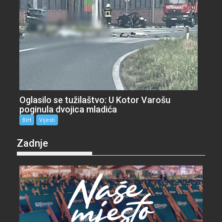
Oglasilo se tužilaštvo: U Kotor Varošu
poginula dvojica mladića
BiH
Vijesti
Zadnje