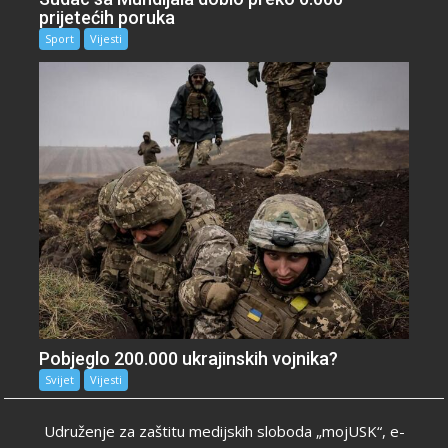
prijetećih poruka
Sport
Vijesti
Pobjeglo 200.000 ukrajinskih vojnika?
Svijet
Vijesti
Udruženje za zaštitu medijskih sloboda „mojUSK“, e-