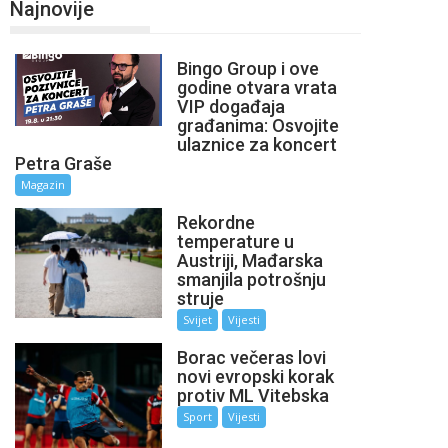
Najnovije
Bingo Group i ove
godine otvara vrata
VIP događaja
građanima: Osvojite
ulaznice za koncert
Petra Graše
Magazin
Rekordne
temperature u
Austriji, Mađarska
smanjila potrošnju
struje
Svijet
Vijesti
Borac večeras lovi
novi evropski korak
protiv ML Vitebska
Sport
Vijesti