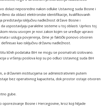
ve ovo dolazi neposredno nakon odluke Ustavnog suda Bosne i
no da oblast elektronske identifikacije, kvalifikovanih
ja predstavlja isključivu nadležnost države Bosne i
da uspostavljaju paralelne sisteme u toj oblasti. Uprkos toj
skom nivou usvojen je novi zakon kojim se uređuje upravo
enata i usluga povjerenja, čime je faktički ponovo otvoren
definisao kao isključivu državnu nadležnost.
titu ličnih podataka BiH ne mogu se posmatrati izolovano.
tucija u vršenju poslova koji su po odluci Ustavnog suda BiH
n, a državnim institucijama se administrativnim putem
 ostaje bez operativnog kapaciteta, dok prostor ostaje otvoren
etno gube.
o oporezivanje Bosne i Hercegovine, kroz koji hiljade