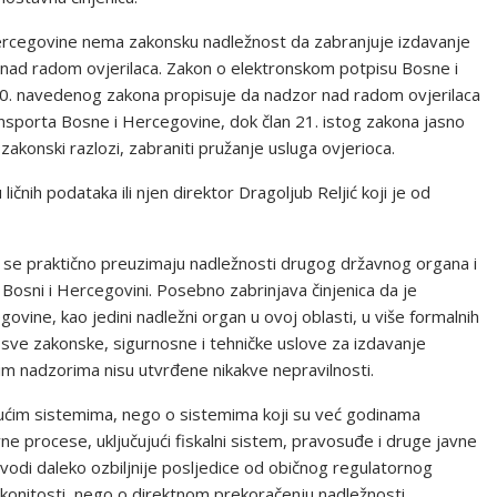
Hercegovine nema zakonsku nadležnost da zabranjuje izdavanje
or nad radom ovjerilaca. Zakon o elektronskom potpisu Bosne i
20. navedenog zakona propisuje da nadzor nad radom ovjerilaca
ransporta Bosne i Hercegovine, dok član 21. istog zakona jasno
akonski razlozi, zabraniti pružanje usluga ovjerioca.
ičnih podataka ili njen direktor Dragoljub Reljić koji je od
se praktično preuzimaju nadležnosti drugog državnog organa i
u Bosni i Hercegovini. Posebno zabrinjava činjenica da je
ovine, kao jedini nadležni organ u ovoj oblasti, u više formalnih
 sve zakonske, sigurnosne i tehničke uslove za izdavanje
nim nadzorima nisu utvrđene nikakve nepravilnosti.
udućim sistemima, nego o sistemima koji su već godinama
avne procese, uključujući fiskalni sistem, pravosuđe i druge javne
zvodi daleko ozbiljnije posljedice od običnog regulatornog
zakonitosti, nego o direktnom prekoračenju nadležnosti.