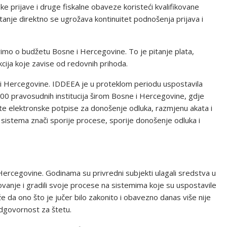
 prijave i druge fiskalne obaveze koristeći kvalifikovane
nje direktno se ugrožava kontinuitet podnošenja prijava i
rimo o budžetu Bosne i Hercegovine. To je pitanje plata,
nkcija koje zavise od redovnih prihoda.
i Hercegovine. IDDEEA je u proteklom periodu uspostavila
 100 pravosudnih institucija širom Bosne i Hercegovine, gdje
iste elektronske potpise za donošenje odluka, razmjenu akata i
 sistema znači sporije procese, sporije donošenje odluka i
i Hercegovine. Godinama su privredni subjekti ulagali sredstva u
ovanje i gradili svoje procese na sistemima koje su uspostavile
že da ono što je jučer bilo zakonito i obavezno danas više nije
odgovornost za štetu.