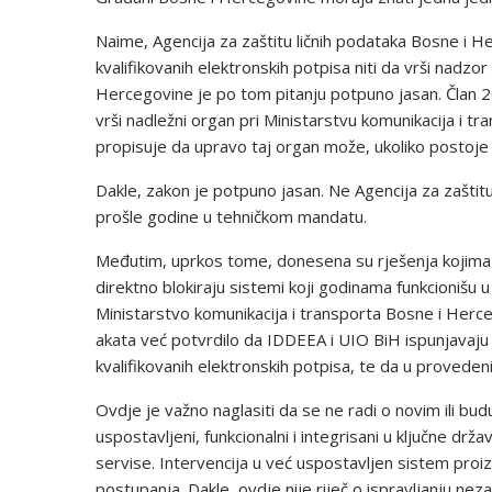
Naime, Agencija za zaštitu ličnih podataka Bosne i 
kvalifikovanih elektronskih potpisa niti da vrši nadz
Hercegovine je po tom pitanju potpuno jasan. Član 
vrši nadležni organ pri Ministarstvu komunikacija i t
propisuje da upravo taj organ može, ukoliko postoje z
Dakle, zakon je potpuno jasan. Ne Agencija za zaštitu l
prošle godine u tehničkom mandatu.
Međutim, uprkos tome, donesena su rješenja kojima 
direktno blokiraju sistemi koji godinama funkcionišu 
Ministarstvo komunikacija i transporta Bosne i Herceg
akata već potvrdilo da IDDEEA i UIO BiH ispunjavaju
kvalifikovanih elektronskih potpisa, te da u provede
Ovdje je važno naglasiti da se ne radi o novim ili b
uspostavljeni, funkcionalni i integrisani u ključne drž
servise. Intervencija u već uspostavljen sistem proi
postupanja. Dakle, ovdje nije riječ o ispravljanju ne