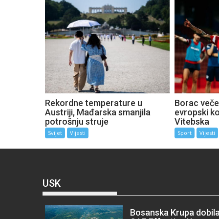
Rekordne temperature u
Borac večer
Austriji, Mađarska smanjila
evropski k
potrošnju struje
Vitebska
Svijet
Vijesti
Sport
Vijesti
USK
Bosanska Krupa dobil