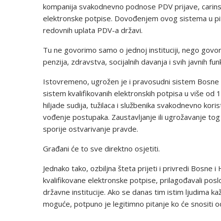
kompanija svakodnevno podnose PDV prijave, carinske
elektronske potpise. Dovođenjem ovog sistema u pita
redovnih uplata PDV-a državi.
Tu ne govorimo samo o jednoj instituciji, nego govo
penzija, zdravstva, socijalnih davanja i svih javnih fu
Istovremeno, ugrožen je i pravosudni sistem Bosne 
sistem kvalifikovanih elektronskih potpisa u više od
hiljade sudija, tužilaca i službenika svakodnevno kor
vođenje postupaka. Zaustavljanje ili ugrožavanje tog
sporije ostvarivanje pravde.
Građani će to sve direktno osjetiti.
Jednako tako, ozbiljna šteta prijeti i privredi Bosne 
kvalifikovane elektronske potpise, prilagođavali posl
državne institucije. Ako se danas tim istim ljudima ka
moguće, potpuno je legitimno pitanje ko će snositi 