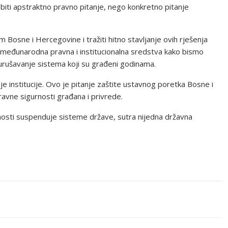
biti apstraktno pravno pitanje, nego konkretno pitanje
osne i Hercegovine i tražiti hitno stavljanje ovih rješenja
 međunarodna pravna i institucionalna sredstva kako bismo
ili urušavanje sistema koji su građeni godinama.
e institucije. Ovo je pitanje zaštite ustavnog poretka Bosne i
ravne sigurnosti građana i privrede.
osti suspenduje sisteme države, sutra nijedna državna