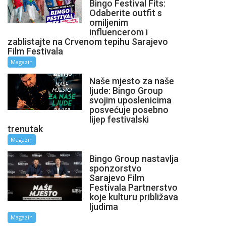
Bingo Festival Fits:
Odaberite outfit s
omiljenim
influencerom i
zablistajte na Crvenom tepihu Sarajevo
Film Festivala
Magazin
Naše mjesto za naše
ljude: Bingo Group
svojim uposlenicima
posvećuje posebno
lijep festivalski
trenutak
Magazin
Bingo Group nastavlja
sponzorstvo
Sarajevo Film
Festivala Partnerstvo
koje kulturu približava
ljudima
Magazin