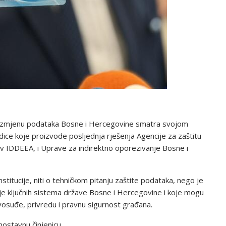
i razmjenu podataka Bosne i Hercegovine smatra svojom
ice koje proizvode posljednja rješenja Agencije za zaštitu
v IDDEEA, i Uprave za indirektno oporezivanje Bosne i
stitucije, niti o tehničkom pitanju zaštite podataka, nego je
nje ključnih sistema države Bosne i Hercegovine i koje mogu
vosuđe, privredu i pravnu sigurnost građana.
ostavnu činjenicu.