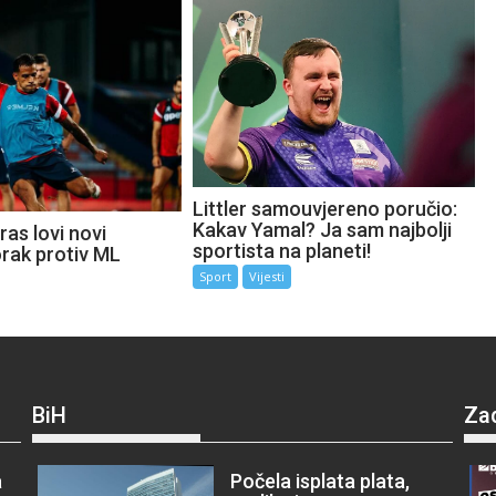
Littler samouvjereno poručio:
Kakav Yamal? Ja sam najbolji
as lovi novi
sportista na planeti!
orak protiv ML
Sport
Vijesti
BiH
Za
a
Počela isplata plata,