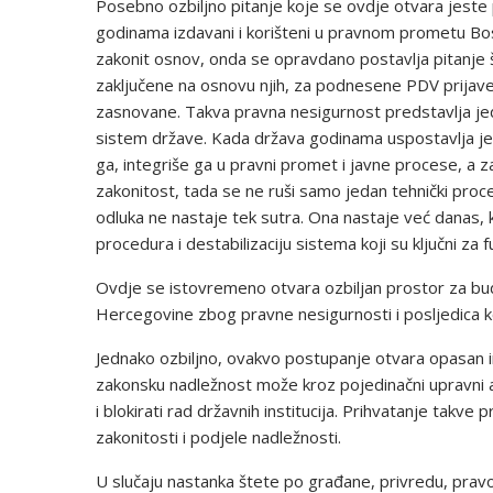
Posebno ozbiljno pitanje koje se ovdje otvara jeste p
godinama izdavani i korišteni u pravnom prometu Bos
zakonit osnov, onda se opravdano postavlja pitanje št
zaključene na osnovu njih, za podnesene PDV prijave
zasnovane. Takva pravna nesigurnost predstavlja jed
sistem države. Kada država godinama uspostavlja jed
ga, integriše ga u pravni promet i javne procese, a
zakonitost, tada se ne ruši samo jedan tehnički proc
odluka ne nastaje tek sutra. Ona nastaje već danas,
procedura i destabilizaciju sistema koji su ključni za 
Ovdje se istovremeno otvara ozbiljan prostor za bud
Hercegovine zbog pravne nesigurnosti i posljedica 
Jednako ozbiljno, ovakvo postupanje otvara opasan i
zakonsku nadležnost može kroz pojedinačni upravni a
i blokirati rad državnih institucija. Prihvatanje takve
zakonitosti i podjele nadležnosti.
U slučaju nastanka štete po građane, privredu, pravos