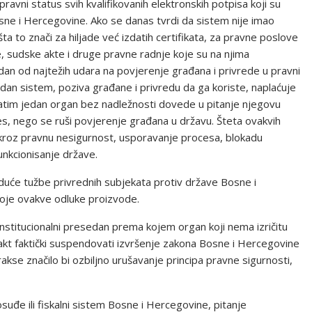
ravni status svih kvalifikovanih elektronskih potpisa koji su
ne i Hercegovine. Ako se danas tvrdi da sistem nije imao
a to znači za hiljade već izdatih certifikata, za pravne poslove
, sudske akte i druge pravne radnje koje su na njima
an od najtežih udara na povjerenje građana i privrede u pravni
an sistem, poziva građane i privredu da ga koriste, naplaćuje
 zatim jedan organ bez nadležnosti dovede u pitanje njegovu
es, nego se ruši povjerenje građana u državu. Šteta ovakvih
 kroz pravnu nesigurnost, usporavanje procesa, blokadu
funkcionisanje države.
uće tužbe privrednih subjekata protiv države Bosne i
koje ovakve odluke proizvode.
nstitucionalni presedan prema kojem organ koji nema izričitu
kt faktički suspendovati izvršenje zakona Bosne i Hercegovine
 prakse značilo bi ozbiljno urušavanje principa pravne sigurnosti,
uđe ili fiskalni sistem Bosne i Hercegovine, pitanje