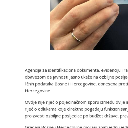
Agencija za identifikaciona dokumenta, evidenciju 
obavezom da javnosti jasno ukaže na ozbiljne posljed
ličnih podataka Bosne i Hercegovine, donesena proti
Hercegovine.
Ovdje nije riječ o pojedinačnom sporu između dvije in
riječ o odlukama koje direktno pogađaju funkcionisa
proizvesti ozbiljne posljedice po budžet države, pra
Građani Bosne i Hercegovine moraju znati jednu jedn