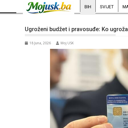
BIH
SVIJET
MA
Ugroženi budžet i pravosuđe: Ko ugrožav
18 Juna, 2026
Moj USK