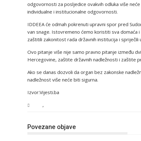
odgovornosti za posljedice ovakvih odluka više neće 
individualne i institucionalne odgovornosti.
IDDEEA će odmah pokrenuti upravni spor pred Sudom B
van snage. Istovremeno ćemo koristiti sva domaća i
zaštitili zakonitost rada državnih institucija i spriječ
Ovo pitanje više nije samo pravno pitanje između dvij
Hercegovine, zaštite državnih nadležnosti i zaštite p
Ako se danas dozvoli da organ bez zakonske nadležn
nadležnost više neće biti sigurna.
Izvor:Vijesti.ba
,
BiH
Vijesti
Povezane objave