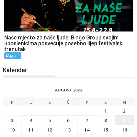
Naše mjesto za naše ljude: Bingo Group svojim
uposlenicima posvećuje posebno lijep festivalski
trenutak
Magazin
Kalendar
AUGUST 2026
P
U
S
Č
P
S
N
1
2
3
4
5
6
7
8
9
10
11
12
13
14
15
16