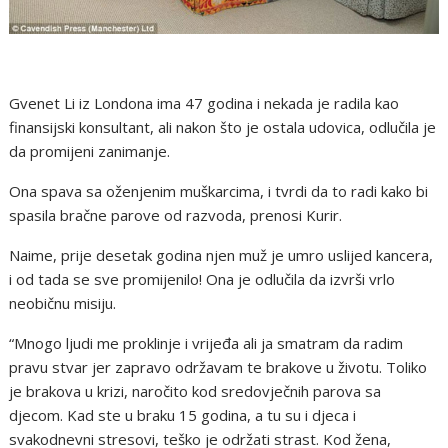
Gvenet Li iz Londona ima 47 godina i nekada je radila kao
finansijski konsultant, ali nakon što je ostala udovica, odlučila je
da promijeni zanimanje.
Ona spava sa oženjenim muškarcima, i tvrdi da to radi kako bi
spasila bračne parove od razvoda, prenosi Kurir.
Naime, prije desetak godina njen muž je umro uslijed kancera,
i od tada se sve promijenilo! Ona je odlučila da izvrši vrlo
neobičnu misiju.
“Mnogo ljudi me proklinje i vrijeđa ali ja smatram da radim
pravu stvar jer zapravo održavam te brakove u životu. Toliko
je brakova u krizi, naročito kod sredovječnih parova sa
djecom. Kad ste u braku 15 godina, a tu su i djeca i
svakodnevni stresovi, teško je održati strast. Kod žena,