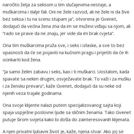
naročito želja za seksom u tim slučajevima nestaje, a
muškarcima i dalje fali. Oni ne žele razvod, ali ne žele ni da žive
bez seksa i tu na scenu stupam ja”, otvorena je Gvenet,
dodajući da većina žena zna da im se muževi viđaju sa njom, ali
“rado se prave da ne znaju, jer vide da im brak cvjeta”.
Ona tim muškarcima pruža sve, i seks i izlaske, a sve to bez
opasnosti da će se pojaviti na kućnom pragu i prijetiti da će ih
ocinkariti kod žena.
“Ja samo želim zabavu i seks, kao i ti muškarci. Uostalom, kada
spavate sa nekim drugim, osvježavate brak. To važi i za mušku
i za žensku prevaru”, kaže Gvenet, dodajući da su neke od
njenih veza trajale godinama.
Ona svoje klijente nalazi putem specijalizovanog sajta koji
spaja uspješne poslovne ljude sa sličnim ženama. Tako Gvenet
putuje širom svijeta kako bi došla do zainteresovanih klijenata.
A njen privatni ljubavni život je, kaže, njena stvar. Ako joj se