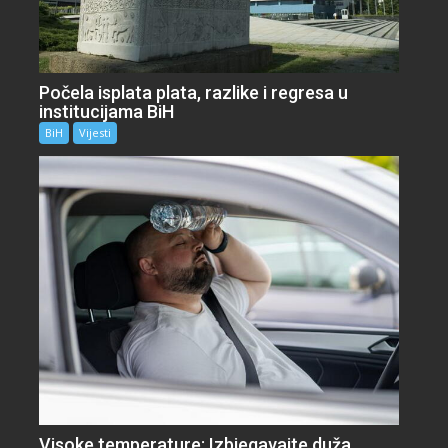
Počela isplata plata, razlike i regresa u
institucijama BiH
BiH
Vijesti
Visoke temperature: Izbjegavajte duža