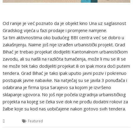
Od ranije je već poznato da je objekt kino Una uz saglasnost
Gradskog vijeća u fazi prodaje i promjene namjene.
Sa tim aktivnostima oko budućeg BBI centra već se dobro u
zakašnjenju. Naime još nije izrađen urbanistički projekt. Grad
Bihać je trebao projekat dodijeliti Kantonalnom urbanističkom
zavodu, ali su naišli na različita tumačenja, može li mu se ili se
ne može tek tako dodijeliti projekat ili on ipak mora doći putem
tendera. Grad Bihać je tako ipak uputio javni poziv i pokrenuo
postupak javne nabavke. Na natječaj su se javila 3 ponuđača i
odabrana je firma Ipsa Sarajevo sa kojom je izvršeno
sklapanje ugovora. No još nije počela izgradnja urbanističkog
projekta na kojeg se čeka sve dok ne prođu dodatni rokovi za
žalbe koje su kod nas uobičajene nakon gotovo svih tendera.
USK
Featured