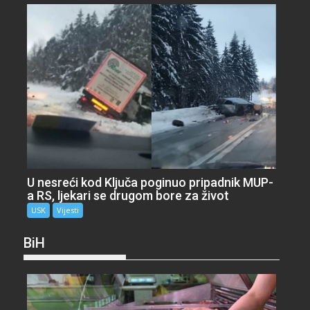
U nesreći kod Ključa poginuo pripadnik MUP-
a RS, ljekari se drugom bore za život
USK
Vijesti
BiH