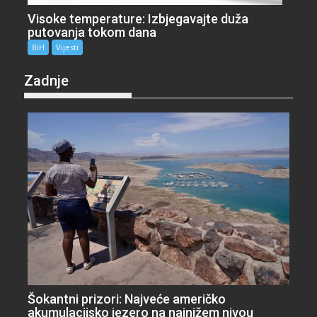
Visoke temperature: Izbjegavajte duža
putovanja tokom dana
BiH
Vijesti
Zadnje
Šokantni prizori: Najveće američko
akumulacijsko jezero na najnižem nivou