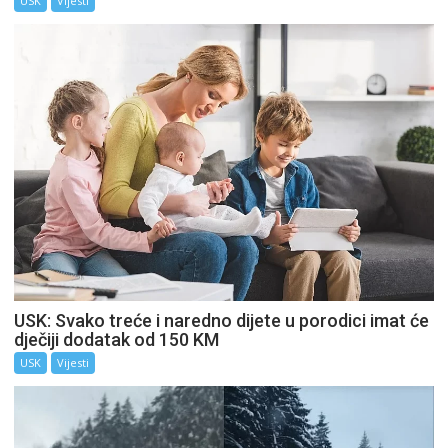
USK
Vijesti
USK: Svako treće i naredno dijete u porodici imat će
dječiji dodatak od 150 KM
USK
Vijesti