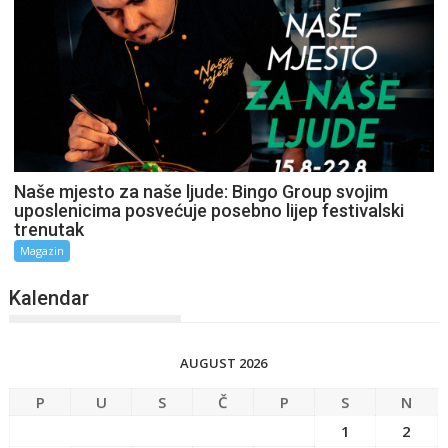
Naše mjesto za naše ljude: Bingo Group svojim
uposlenicima posvećuje posebno lijep festivalski
trenutak
Magazin
Kalendar
AUGUST 2026
P
U
S
Č
P
S
N
1
2