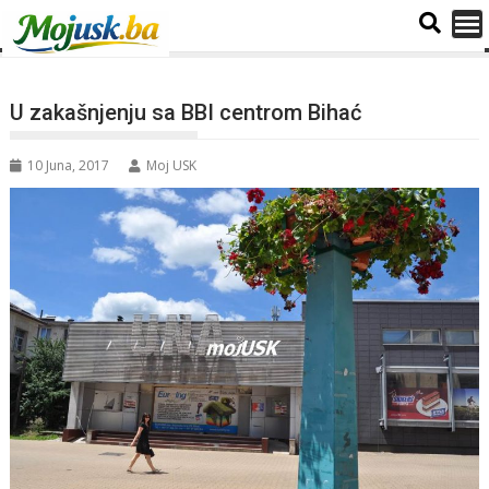
U zakašnjenju sa BBI centrom Bihać
10 Juna, 2017
Moj USK