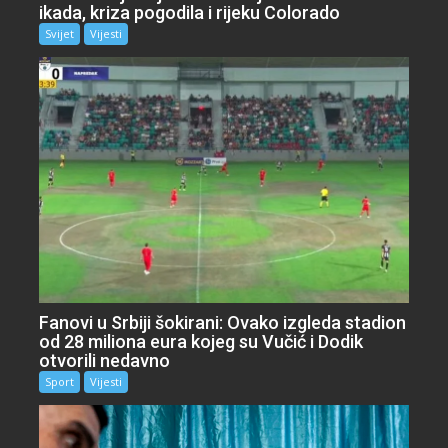
ikada, kriza pogodila i rijeku Colorado
Svijet
Vijesti
Fanovi u Srbiji šokirani: Ovako izgleda stadion
od 28 miliona eura kojeg su Vučić i Dodik
otvorili nedavno
Sport
Vijesti