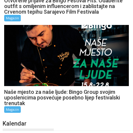
Otvorene prijave za Bingo Festival Fits: Odaberite
outfit s omiljenim influencerom i zablistajte na
Crvenom tepihu Sarajevo Film Festivala
Magazin
Naše mjesto za naše ljude: Bingo Group svojim
uposlenicima posvećuje posebno lijep festivalski
trenutak
Magazin
Kalendar