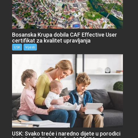
Bosanska Krupa dobila CAF Effective User
certifikat za kvalitet upravljanja
USK
Vijesti
USK: Svako treće i naredno dijete u porodici