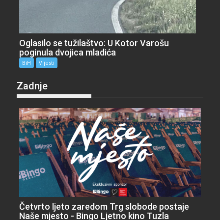
Oglasilo se tužilaštvo: U Kotor Varošu
poginula dvojica mladića
BiH
Vijesti
Zadnje
Četvrto ljeto zaredom Trg slobode postaje
Naše mjesto - Bingo Ljetno kino Tuzla