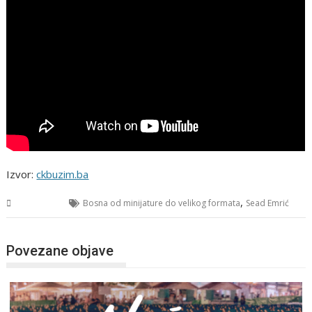
Izvor:
ckbuzim.ba
,
Magazin
Bosna od minijature do velikog formata
Sead Emrić
Povezane objave