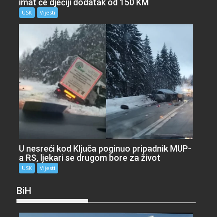
imat će dječiji dodatak od 150 KM
USK
Vijesti
U nesreći kod Ključa poginuo pripadnik MUP-
a RS, ljekari se drugom bore za život
USK
Vijesti
BiH