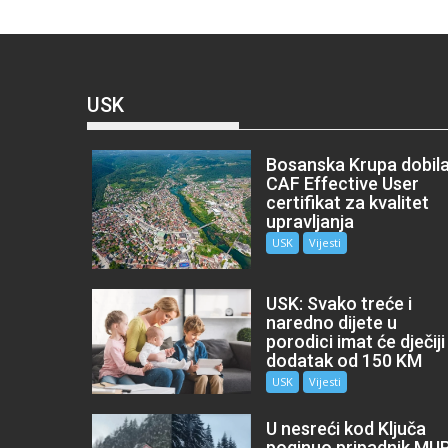
USK
Bosanska Krupa dobil
CAF Effective User
certifikat za kvalitet
upravljanja
USK
Vijesti
USK: Svako treće i
naredno dijete u
porodici imat će dječiji
dodatak od 150 KM
USK
Vijesti
U nesreći kod Ključa
poginuo pripadnik MU