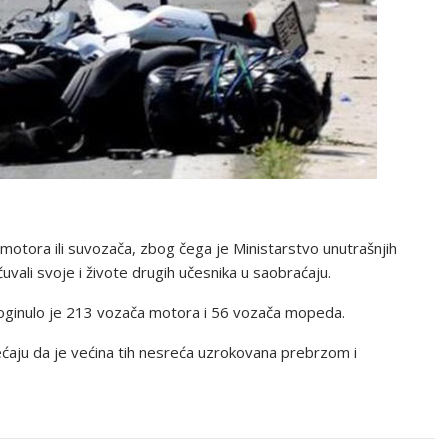
motora ili suvozača, zbog čega je Ministarstvo unutrašnjih
uvali svoje i živote drugih učesnika u saobraćaju.
oginulo je 213 vozača motora i 56 vozača mopeda.
ećaju da je većina tih nesreća uzrokovana prebrzom i