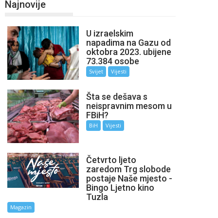
Najnovije
U izraelskim
napadima na Gazu od
oktobra 2023. ubijene
73.384 osobe
Svijet
Vijesti
Šta se dešava s
neispravnim mesom u
FBiH?
BiH
Vijesti
Četvrto ljeto
zaredom Trg slobode
postaje Naše mjesto -
Bingo Ljetno kino
Tuzla
Magazin