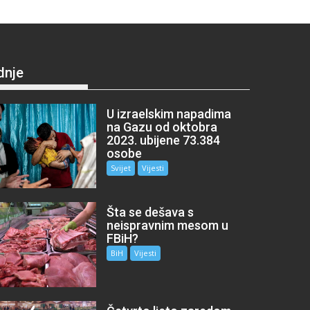
dnje
U izraelskim napadima
na Gazu od oktobra
2023. ubijene 73.384
osobe
Svijet
Vijesti
Šta se dešava s
neispravnim mesom u
FBiH?
BiH
Vijesti