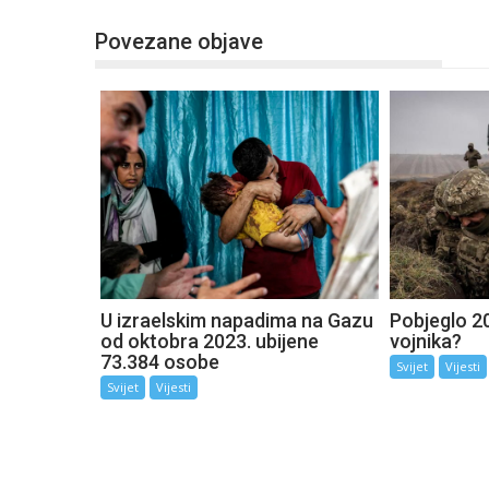
Povezane objave
U izraelskim napadima na Gazu
Pobjeglo 20
od oktobra 2023. ubijene
vojnika?
73.384 osobe
Svijet
Vijesti
Svijet
Vijesti