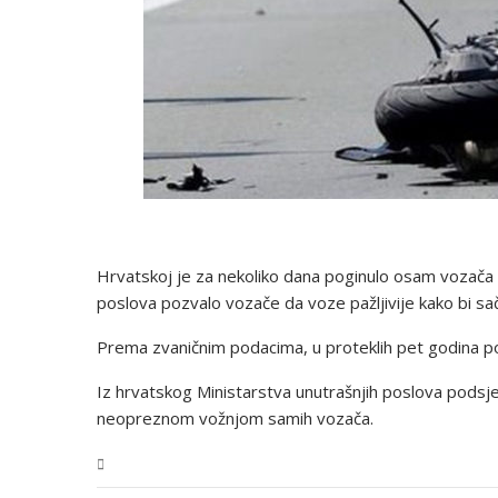
Hrvatskoj je za nekoliko dana poginulo osam vozača 
poslova pozvalo vozače da voze pažljivije kako bi sač
Prema zvaničnim podacima, u proteklih pet godina p
Iz hrvatskog Ministarstva unutrašnjih poslova podsj
neopreznom vožnjom samih vozača.
Svijet