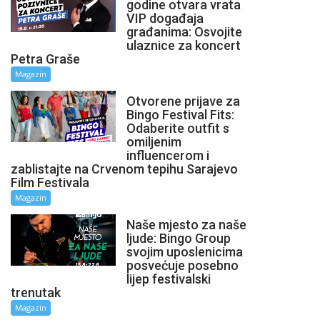
godine otvara vrata
VIP događaja
građanima: Osvojite
ulaznice za koncert
Petra Graše
Magazin
Otvorene prijave za
Bingo Festival Fits:
Odaberite outfit s
omiljenim
influencerom i
zablistajte na Crvenom tepihu Sarajevo
Film Festivala
Magazin
Naše mjesto za naše
ljude: Bingo Group
svojim uposlenicima
posvećuje posebno
lijep festivalski
trenutak
Magazin