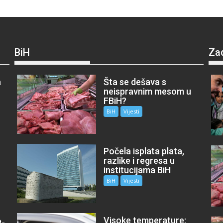
BiH
Za
a
Šta se dešava s
neispravnim mesom u
FBiH?
BiH
Vijesti
Počela isplata plata,
razlike i regresa u
institucijama BiH
BiH
Vijesti
Visoke temperature:
P-