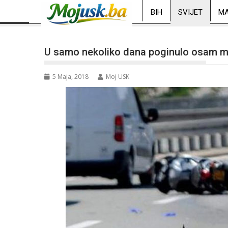
BIH
SVIJET
MA
U samo nekoliko dana poginulo osam mo
5 Maja, 2018
Moj USK