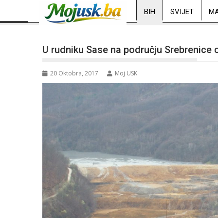
BIH
SVIJET
MA
U rudniku Sase na području Srebrenice
20 Oktobra, 2017
Moj USK