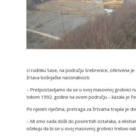
U rudniku Sase, na području Srebrenice, otkrivena je
žrtava bošnjačke nacionalnosti.
– Pretpostavljamo da se u ovoj masovnoj grobnici na
tokom 1992. godine na ovom području – kazala je Fen
Po njenim riječima, pretraga za žrtvama trajala je dv
– Mi smo sada došli do posmrtnih ostataka, a ekshuma
očekuju da bi se u ovoj masovnoj grobnici trebao nalaz