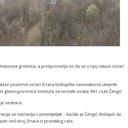
 masovna grobnica, a pretpostavlja se da se u njoj nalaze ostaci
laze posmrtni ostaci žrtava bošnjačke nacionalnosti ubijenih
i glasnogovornica Instituta za nestale osobe BiH Lejla Čengić.
ije sedmice.
cija se nastavlja u ponedjeljak – kazala je Čengić dodajući da
iti veći broj žrtava iz proteklog rata.