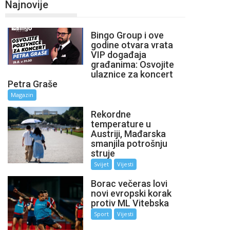
Najnovije
Bingo Group i ove
godine otvara vrata
VIP događaja
građanima: Osvojite
ulaznice za koncert
Petra Graše
Magazin
Rekordne
temperature u
Austriji, Mađarska
smanjila potrošnju
struje
Svijet
Vijesti
Borac večeras lovi
novi evropski korak
protiv ML Vitebska
Sport
Vijesti