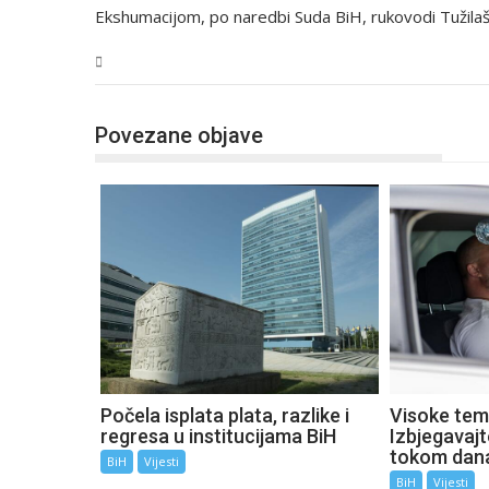
Ekshumacijom, po naredbi Suda BiH, rukovodi Tužilaš
BiH
Povezane objave
Počela isplata plata, razlike i
Visoke tem
regresa u institucijama BiH
Izbjegavaj
tokom dan
BiH
Vijesti
BiH
Vijesti