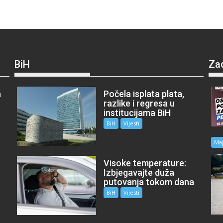
BiH
Za
a
Počela isplata plata,
razlike i regresa u
institucijama BiH
BiH
Vijesti
Ma
Visoke temperature:
Izbjegavajte duža
putovanja tokom dana
BiH
Vijesti