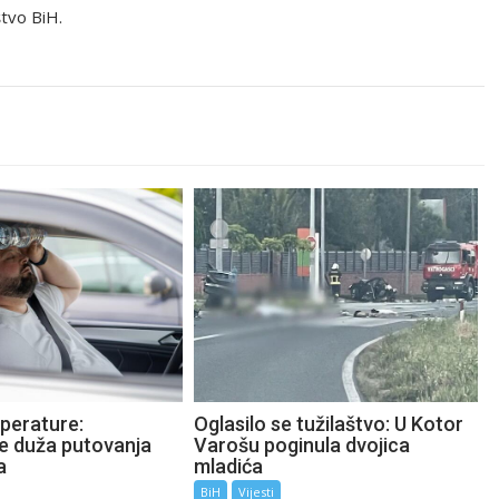
tvo BiH.
perature:
Oglasilo se tužilaštvo: U Kotor
te duža putovanja
Varošu poginula dvojica
a
mladića
BiH
Vijesti