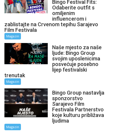
Bingo Festival Fits:
Odaberite outfit s
omiljenim
influencerom i
zablistajte na Crvenom tepihu Sarajevo
Film Festivala
Magazin
Naše mjesto za naše
ljude: Bingo Group
svojim uposlenicima
posvećuje posebno
lijep festivalski
trenutak
Magazin
Bingo Group nastavlja
sponzorstvo
Sarajevo Film
Festivala Partnerstvo
koje kulturu približava
ljudima
Magazin