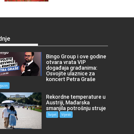
dnje
Bingo Group i ove godine
otvara vrata VIP
događaja građanima:
Osvojite ulaznice za
koncert Petra Graše
gazin
Rekordne temperature u
Austriji, Mađarska
smanjila potrošnju struje
Svijet
Vijesti