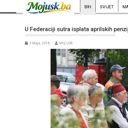
BIH
SVIJET
MA
U Federaciji sutra isplata aprilskih penz
3 Maja, 2018
Moj USK