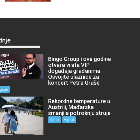
dnje
Bingo Group i ove godine
otvara vrata VIP
događaja građanima:
Osvojite ulaznice za
koncert Petra Graše
gazin
Rekordne temperature u
Austriji, Mađarska
smanjila potrošnju struje
Svijet
Vijesti