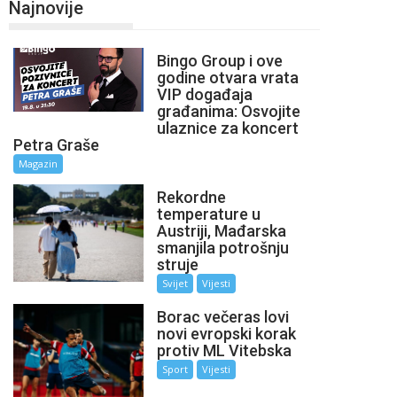
Najnovije
Bingo Group i ove
godine otvara vrata
VIP događaja
građanima: Osvojite
ulaznice za koncert
Petra Graše
Magazin
Rekordne
temperature u
Austriji, Mađarska
smanjila potrošnju
struje
Svijet
Vijesti
Borac večeras lovi
novi evropski korak
protiv ML Vitebska
Sport
Vijesti