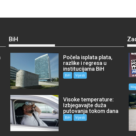
BiH
Za
a
Počela isplata plata,
razlike i regresa u
institucijama BiH
BiH
Vijesti
Ma
Visoke temperature:
Izbjegavajte duža
putovanja tokom dana
BiH
Vijesti