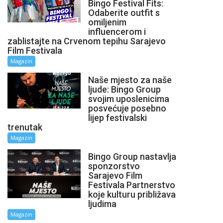
Bingo Festival Fits:
Odaberite outfit s
omiljenim
influencerom i
zablistajte na Crvenom tepihu Sarajevo
Film Festivala
Magazin
Naše mjesto za naše
ljude: Bingo Group
svojim uposlenicima
posvećuje posebno
lijep festivalski
trenutak
Magazin
Bingo Group nastavlja
sponzorstvo
Sarajevo Film
Festivala Partnerstvo
koje kulturu približava
ljudima
Magazin