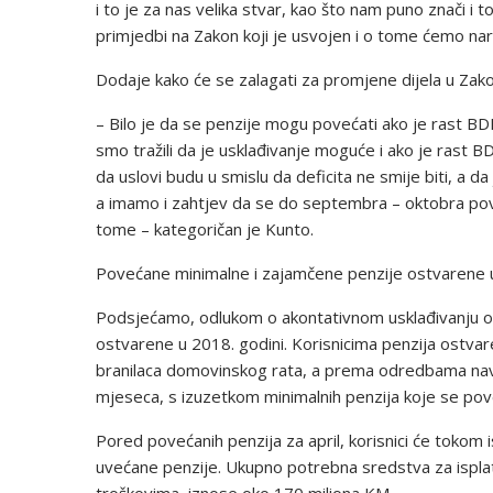
i to je za nas velika stvar, kao što nam puno znači i t
primjedbi na Zakon koji je usvojen i o tome ćemo na
Dodaje kako će se zalagati za promjene dijela u Zako
– Bilo je da se penzije mogu povećati ako je rast BDP
smo tražili da je usklađivanje moguće i ako je rast BD
da uslovi budu u smislu da deficita ne smije biti, a d
a imamo i zahtjev da se do septembra – oktobra pove
tome – kategoričan je Kunto.
Povećane minimalne i zajamčene penzije ostvarene u
Podsjećamo, odlukom o akontativnom usklađivanju o
ostvarene u 2018. godini. Korisnicima penzija ostv
branilaca domovinskog rata, a prema odredbama nave
mjeseca, s izuzetkom minimalnih penzija koje se pov
Pored povećanih penzija za april, korisnici će tokom i
uvećane penzije. Ukupno potrebna sredstva za isplatu 