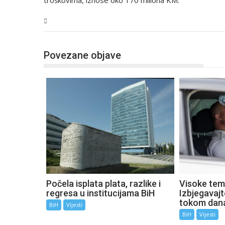
troškovima, iznose oko 170 miliona KM.
BiH
Povezane objave
Počela isplata plata, razlike i
Visoke tem
regresa u institucijama BiH
Izbjegavaj
tokom dan
BiH
Vijesti
BiH
Vijesti