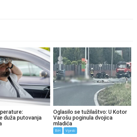
perature:
Oglasilo se tužilaštvo: U Kotor
te duža putovanja
Varošu poginula dvojica
a
mladića
BiH
Vijesti