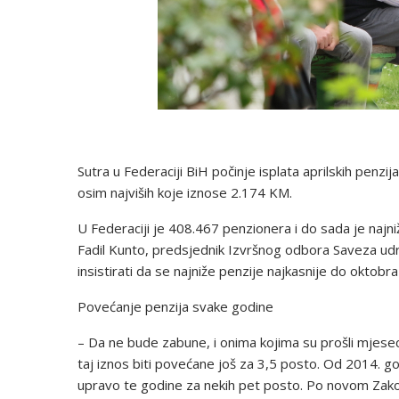
Sutra u Federaciji BiH počinje isplata aprilskih penz
osim najviših koje iznose 2.174 KM.
U Federaciji je 408.467 penzionera i do sada je najn
Fadil Kunto, predsjednik Izvršnog odbora Saveza ud
insistirati da se najniže penzije najkasnije do oktob
Povećanje penzija svake godine
– Da ne bude zabune, i onima kojima su prošli mjesec
taj iznos biti povećane još za 3,5 posto. Od 2014. g
upravo te godine za nekih pet posto. Po novom Zak