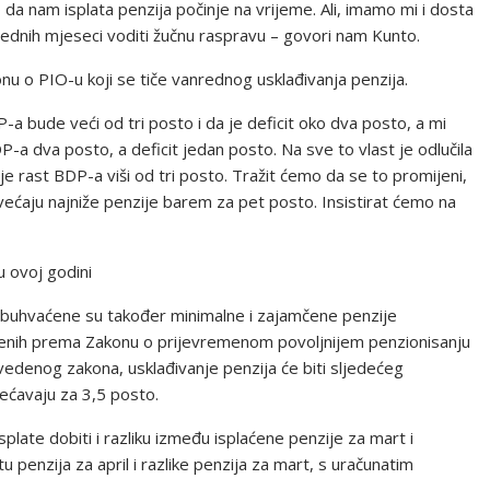
o da nam isplata penzija počinje na vrijeme. Ali, imamo mi i dosta
rednih mjeseci voditi žučnu raspravu – govori nam Kunto.
nu o PIO-u koji se tiče vanrednog usklađivanja penzija.
-a bude veći od tri posto i da je deficit oko dva posto, a mi
P-a dva posto, a deficit jedan posto. Na sve to vlast je odlučila
a je rast BDP-a viši od tri posto. Tražit ćemo da se to promijeni,
ćaju najniže penzije barem za pet posto. Insistirat ćemo na
 ovoj godini
buhvaćene su također minimalne i zajamčene penzije
arenih prema Zakonu o prijevremenom povoljnijem penzionisanju
denog zakona, usklađivanje penzija će biti sljedećeg
ećavaju za 3,5 posto.
splate dobiti i razliku između isplaćene penzije za mart i
penzija za april i razlike penzija za mart, s uračunatim