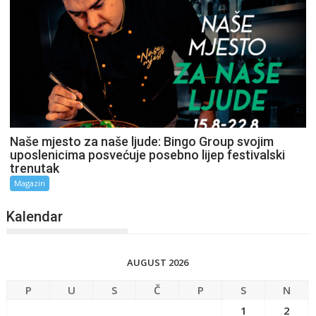
Naše mjesto za naše ljude: Bingo Group svojim
uposlenicima posvećuje posebno lijep festivalski
trenutak
Magazin
Kalendar
AUGUST 2026
P
U
S
Č
P
S
N
1
2