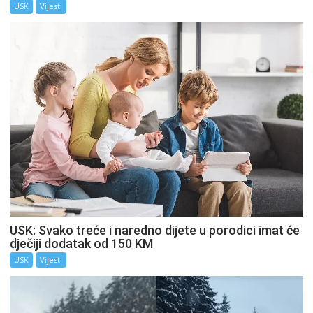
USK
Vijesti
USK: Svako treće i naredno dijete u porodici imat će
dječiji dodatak od 150 KM
USK
Vijesti