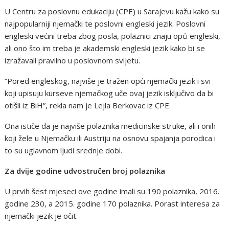
U Centru za poslovnu edukaciju (CPE) u Sarajevu kažu kako su
najpopularniji njemački te poslovni engleski jezik. Poslovni
engleski većini treba zbog posla, polaznici znaju opći engleski,
ali ono što im treba je akademski engleski jezik kako bi se
izražavali pravilno u poslovnom svijetu.
“Pored engleskog, najviše je tražen opći njemački jezik i svi
koji upisuju kurseve njemačkog uče ovaj jezik isključivo da bi
otišli iz BiH”, rekla nam je Lejla Berkovac iz CPE.
Ona ističe da je najviše polaznika medicinske struke, ali i onih
koji žele u Njemačku ili Austriju na osnovu spajanja porodica i
to su uglavnom ljudi srednje dobi.
Za dvije godine udvostručen broj polaznika
U prvih šest mjeseci ove godine imali su 190 polaznika, 2016.
godine 230, a 2015. godine 170 polaznika. Porast interesa za
njemački jezik je očit.