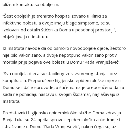
bližem kontaktu sa oboljelim.
“Šest oboljelih je trenutno hospitalizovano u Klinici za
infektivne bolesti, a dvoje imaju blage simptome, te su
izolovani od ostalih štićenika Doma u posebnoj prostoriji”,
objašnjavaju u Institutu.
Iz Instituta navode da od osmoro novooboljele djece, šestoro
nije bilo vakcinisano, a dvoje nepotpuno vakcinisano protiv
morbila prije pojave ove bolesti u Domu “Rada Vranješević”.
“Sva oboljela djeca su stabilnog zdravstvenog stanja i bez
komplikacija. Preporučene higijensko epidemiološke mjere u
Domu se i dalje sprovode, a štićenicima je preporučeno da za
sada ne pohađaju nastavu u svojim školama”, naglašavaju iz
Instituta.
Predstavnici higijensko epidemiološke službe Doma zdravlja
Banja Luka su 24. aprila sproveli epidemiološko anketiranje i
istraživanje u Domu “Rada Vranješević”, nakon čega su, uz