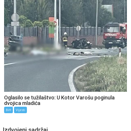
Oglasilo se tužilaštvo: U Kotor Varošu poginula
dvojica mladića
BiH
Vijesti
Izdvojeni sadržaj