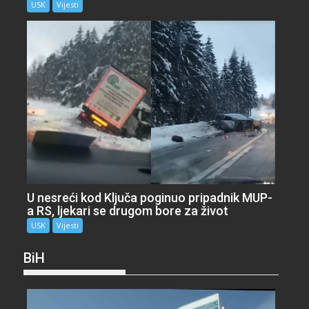
USK
Vijesti
U nesreći kod Ključa poginuo pripadnik MUP-
a RS, ljekari se drugom bore za život
USK
Vijesti
BiH