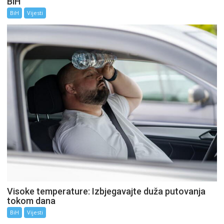
BiH
BiH
Vijesti
Visoke temperature: Izbjegavajte duža putovanja
tokom dana
BiH
Vijesti