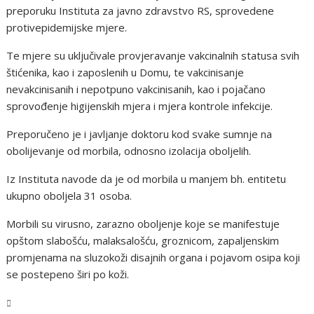
preporuku Instituta za javno zdravstvo RS, sprovedene
protivepidemijske mjere.
Te mjere su uključivale provjeravanje vakcinalnih statusa svih
štićenika, kao i zaposlenih u Domu, te vakcinisanje
nevakcinisanih i nepotpuno vakcinisanih, kao i pojačano
sprovođenje higijenskih mjera i mjera kontrole infekcije.
Preporučeno je i javljanje doktoru kod svake sumnje na
obolijevanje od morbila, odnosno izolacija oboljelih.
Iz Instituta navode da je od morbila u manjem bh. entitetu
ukupno oboljela 31 osoba.
Morbili su virusno, zarazno oboljenje koje se manifestuje
opštom slabošću, malaksalošću, groznicom, zapaljenskim
promjenama na sluzokoži disajnih organa i pojavom osipa koji
se postepeno širi po koži.
BiH