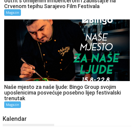
outfit s omiljenim influencerom i zablistajte na
Crvenom tepihu Sarajevo Film Festivala
Magazin
Naše mjesto za naše ljude: Bingo Group svojim
uposlenicima posvećuje posebno lijep festivalski
trenutak
Magazin
Kalendar