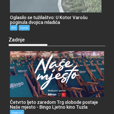
Oglasilo se tužilaštvo: U Kotor Varošu
poginula dvojica mladića
BiH
Vijesti
Zadnje
Četvrto ljeto zaredom Trg slobode postaje
Naše mjesto - Bingo Ljetno kino Tuzla
Magazin