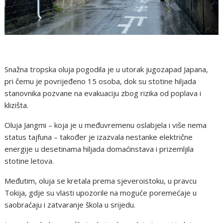
Snažna tropska oluja pogodila je u utorak jugozapad Japana,
pri čemu je povrijeđeno 15 osoba, dok su stotine hiljada
stanovnika pozvane na evakuaciju zbog rizika od poplava i
klizišta.
Oluja Jangmi – koja je u međuvremenu oslabjela i više nema
status tajfuna – također je izazvala nestanke električne
energije u desetinama hiljada domaćinstava i prizemljila
stotine letova.
Međutim, oluja se kretala prema sjeveroistoku, u pravcu
Tokija, gdje su vlasti upozorile na moguće poremećaje u
saobraćaju i zatvaranje škola u srijedu.