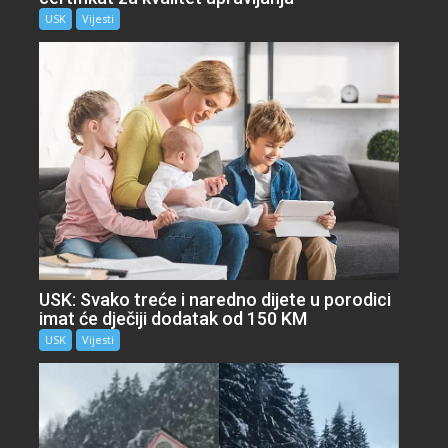
USK
Vijesti
USK: Svako treće i naredno dijete u porodici
imat će dječiji dodatak od 150 KM
USK
Vijesti