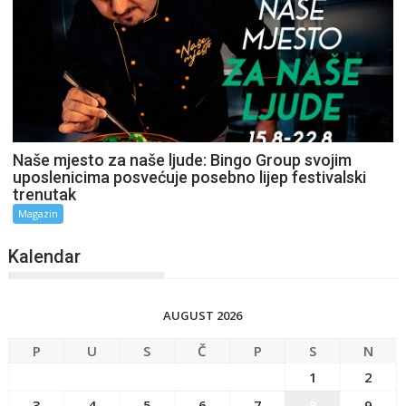
Naše mjesto za naše ljude: Bingo Group svojim
uposlenicima posvećuje posebno lijep festivalski
trenutak
Magazin
Kalendar
AUGUST 2026
P
U
S
Č
P
S
N
1
2
3
4
5
6
7
8
9