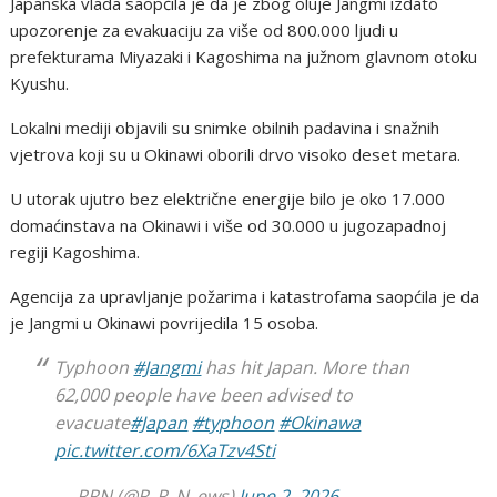
Japanska vlada saopćila je da je zbog oluje Jangmi izdato
upozorenje za evakuaciju za više od 800.000 ljudi u
prefekturama Miyazaki i Kagoshima na južnom glavnom otoku
Kyushu.
Lokalni mediji objavili su snimke obilnih padavina i snažnih
vjetrova koji su u Okinawi oborili drvo visoko deset metara.
U utorak ujutro bez električne energije bilo je oko 17.000
domaćinstava na Okinawi i više od 30.000 u jugozapadnoj
regiji Kagoshima.
Agencija za upravljanje požarima i katastrofama saopćila je da
je Jangmi u Okinawi povrijedila 15 osoba.
Typhoon
#Jangmi
has hit Japan. More than
62,000 people have been advised to
evacuate
#Japan
#typhoon
#Okinawa
pic.twitter.com/6XaTzv4Sti
— RRN (@R_R_N_ews)
June 2, 2026