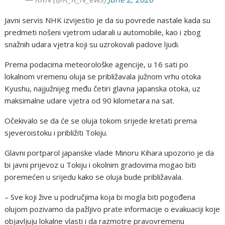
Javni servis NHK izvijestio je da su povrede nastale kada su
predmeti nošeni vjetrom udarali u automobile, kao i zbog
snažnih udara vjetra koji su uzrokovali padove ljudi.
Prema podacima meteorološke agencije, u 16 sati po
lokalnom vremenu oluja se približavala južnom vrhu otoka
Kyushu, najjužnijeg među četiri glavna japanska otoka, uz
maksimalne udare vjetra od 90 kilometara na sat.
Očekivalo se da će se oluja tokom srijede kretati prema
sjeveroistoku i približiti Tokiju.
Glavni portparol japanske vlade Minoru Kihara upozorio je da
bi javni prijevoz u Tokiju i okolnim gradovima mogao biti
poremećen u srijedu kako se oluja bude približavala.
– Sve koji žive u područjima koja bi mogla biti pogođena
olujom pozivamo da pažljivo prate informacije o evakuaciji koje
objavljuju lokalne vlasti i da razmotre pravovremenu