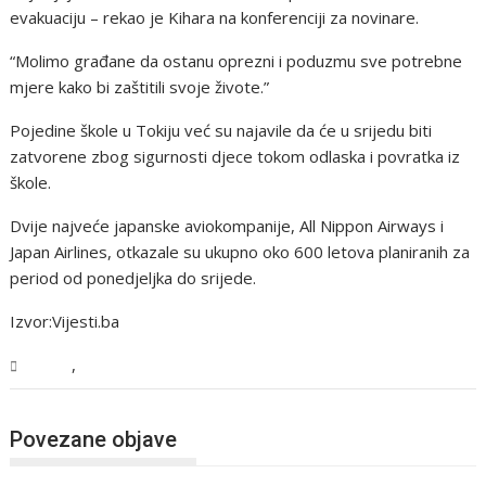
evakuaciju – rekao je Kihara na konferenciji za novinare.
“Molimo građane da ostanu oprezni i poduzmu sve potrebne
mjere kako bi zaštitili svoje živote.”
Pojedine škole u Tokiju već su najavile da će u srijedu biti
zatvorene zbog sigurnosti djece tokom odlaska i povratka iz
škole.
Dvije najveće japanske aviokompanije, All Nippon Airways i
Japan Airlines, otkazale su ukupno oko 600 letova planiranih za
period od ponedjeljka do srijede.
Izvor:Vijesti.ba
,
Svijet
Vijesti
Povezane objave