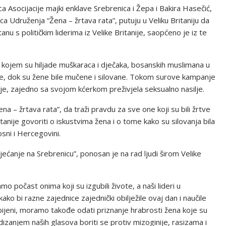
a Asocijacije majki enklave Srebrenica i Žepa i Bakira Hasečić,
ica Udruženja “Žena – žrtava rata”, putuju u Veliku Britaniju da
u s političkim liderima iz Velike Britanije, saopćeno je iz te
 u kojem su hiljade muškaraca i dječaka, bosanskih muslimana u
jere, dok su žene bile mučene i silovane. Tokom surove kampanje
 je, zajedno sa svojom kćerkom preživjela seksualno nasilje.
na – žrtava rata”, da traži pravdu za sve one koji su bili žrtve
tanije govoriti o iskustvima žena i o tome kako su silovanja bila
sni i Hercegovini.
ećanje na Srebrenicu”, ponosan je na rad ljudi širom Velike
o počast onima koji su izgubili živote, a naši lideri u
o bi razne zajednice zajednički obilježile ovaj dan i naučile
bijeni, moramo takođe odati priznanje hrabrosti žena koje su
odizanjem naših glasova boriti se protiv mizoginije, rasizama i