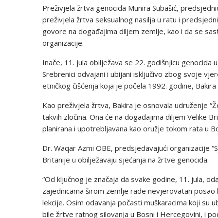
Preživjela žrtva genocida Munira Subašić, predsjednic
preživjela žrtva seksualnog nasilja u ratu i predsjedn
govore na događajima diljem zemlje, kao i da se sastan
organizacije.
Inače, 11. jula obilježava se 22. godišnjicu genocida
Srebrenici odvajani i ubijani isključivo zbog svoje v
etničkog čišćenja koja je počela 1992. godine, Bakira
Kao preživjela žrtva, Bakira je osnovala udruženje “Že
takvih zločina. Ona će na događajima diljem Velike Bri
planirana i upotrebljavana kao oružje tokom rata u Bo
Dr. Waqar Azmi OBE, predsjedavajući organizacije “Sj
Britanije u obilježavaju sjećanja na žrtve genocida:
“Od ključnog je značaja da svake godine, 11. jula, odam
zajednicama širom zemlje rade nevjerovatan posao kak
lekcije. Osim odavanja počasti muškaracima koji su u
bile žrtve ratnog silovanja u Bosni i Hercegovini, i p