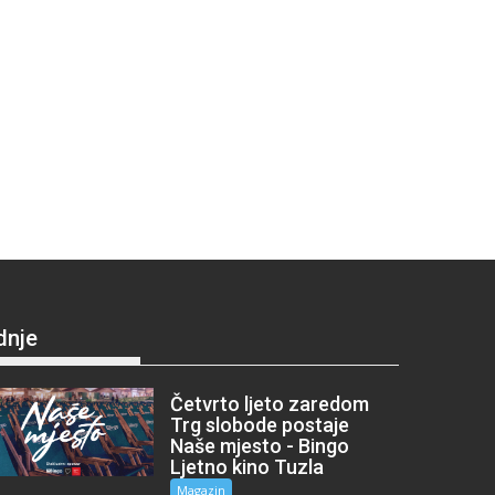
dnje
Četvrto ljeto zaredom
Trg slobode postaje
Naše mjesto - Bingo
Ljetno kino Tuzla
Magazin