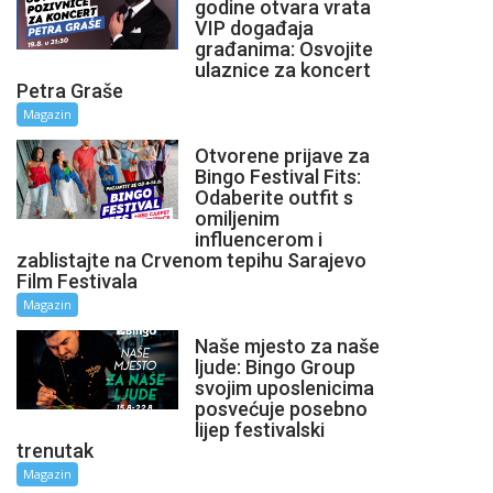
godine otvara vrata
VIP događaja
građanima: Osvojite
ulaznice za koncert
Petra Graše
Magazin
Otvorene prijave za
Bingo Festival Fits:
Odaberite outfit s
omiljenim
influencerom i
zablistajte na Crvenom tepihu Sarajevo
Film Festivala
Magazin
Naše mjesto za naše
ljude: Bingo Group
svojim uposlenicima
posvećuje posebno
lijep festivalski
trenutak
Magazin