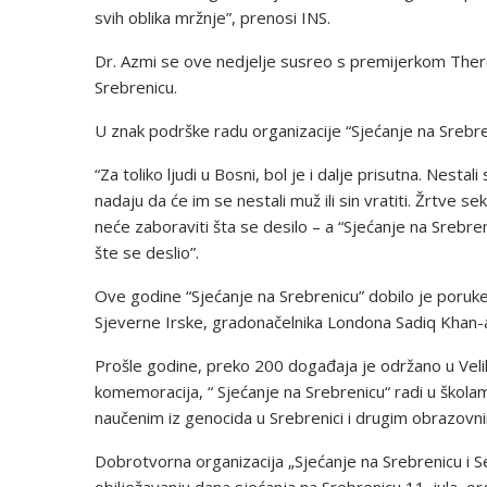
svih oblika mržnje”, prenosi INS.
Dr. Azmi se ove nedjelje susreo s premijerkom Ther
Srebrenicu.
U znak podrške radu organizacije “Sjećanje na Srebren
“Za toliko ljudi u Bosni, bol je i dalje prisutna. Nestali
nadaju da će im se nestali muž ili sin vratiti. Žrtve se
neće zaboraviti šta se desilo – a “Sjećanje na Srebren
šte se deslio”.
Ove godine “Sjećanje na Srebrenicu” dobilo je poruke
Sjeverne Irske, gradonačelnika Londona Sadiq Khan-a 
Prošle godine, preko 200 događaja je održano u Veliko
komemoracija, “ Sjećanje na Srebrenicu“ radi u škol
naučenim iz genocida u Srebrenici i drugim obrazovni
Dobrotvorna organizacija „Sjećanje na Srebrenicu i S