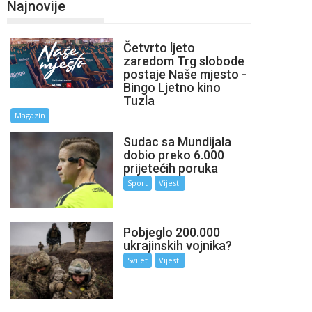
Najnovije
Četvrto ljeto
zaredom Trg slobode
postaje Naše mjesto -
Bingo Ljetno kino
Tuzla
Magazin
Sudac sa Mundijala
dobio preko 6.000
prijetećih poruka
Sport
Vijesti
Pobjeglo 200.000
ukrajinskih vojnika?
Svijet
Vijesti