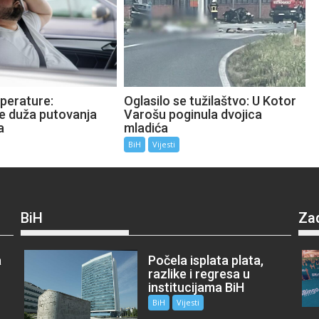
perature:
Oglasilo se tužilaštvo: U Kotor
te duža putovanja
Varošu poginula dvojica
a
mladića
BiH
Vijesti
BiH
Za
a
Počela isplata plata,
razlike i regresa u
institucijama BiH
BiH
Vijesti