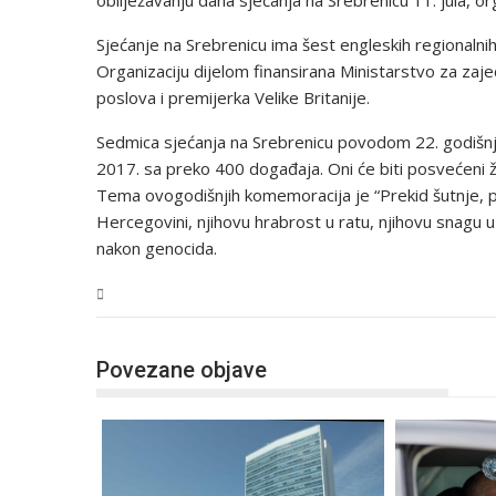
obilježavanju dana sjećanja na Srebrenicu 11. jula, org
Sjećanje na Srebrenicu ima šest engleskih regionalnih
Organizaciju dijelom finansirana Ministarstvo za zaje
poslova i premijerka Velike Britanije.
Sedmica sjećanja na Srebrenicu povodom 22. godišnjic
2017. sa preko 400 događaja. Oni će biti posvećeni žr
Tema ovogodišnjih komemoracija je “Prekid šutnje, po
Hercegovini, njihovu hrabrost u ratu, njihovu snagu u
nakon genocida.
BiH
Povezane objave