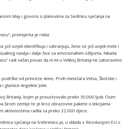
esom May i govorio o planovima za Sedmicu sjećanja na
icu”, premijerka je rekla:
 se još uvijek identifikuju i sahranjuju, žene se još uvijek mole i
ksualnog nasilja i dalje žive sa emocionalnim ožiljcima. Nikada
icu” radi važan posao da ni mi u Velikoj Britaniji ne zaboravimo
 podrške od princeze Anne, Prvih ministara Velsa, Škotske i
i glumice Angeline Jolie.
j Britaniji, kojim je prisustvovalo preko 50.000 ljudi. Osim
ama širom zemlje te je kroz obrazovne pakete o lekcijama
m aktivnostima radila sa preko 32.000 djece.
edmica sjećanja na Srebrenicu je, u skladu s Rezolucijom EU o