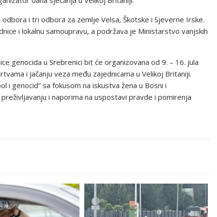
anizator dana sjećanja u Velikoj Britaniji.
 odbora i tri odbora za zemlje Velsa, Škotske i Sjeverne Irske.
dnice i lokalnu samoupravu, a podržava je Ministarstvo vanjskih
e genocida u Srebrenici bit će organizovana od 9. – 16. jula
tvama i jačanju veza među zajednicama u Velikoj Britaniji.
l i genocid” sa fokusom na iskustva žena u Bosni i
 preživljavanju i naporima na uspostavi pravde i pomirenja