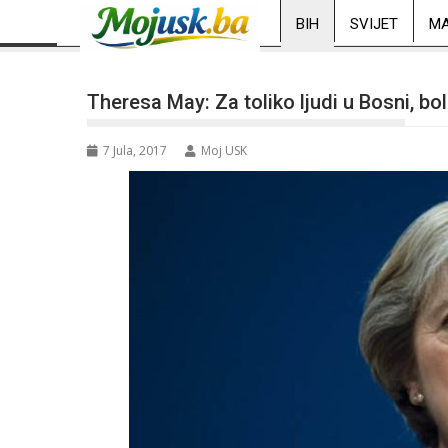
BIH
SVIJET
MA
Theresa May: Za toliko ljudi u Bosni, bol 
7 Jula, 2017
Moj USK