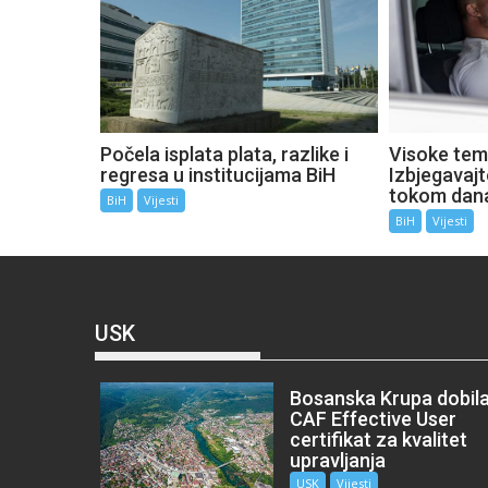
Počela isplata plata, razlike i
Visoke tem
regresa u institucijama BiH
Izbjegavaj
tokom dan
BiH
Vijesti
BiH
Vijesti
USK
Bosanska Krupa dobil
CAF Effective User
certifikat za kvalitet
upravljanja
USK
Vijesti