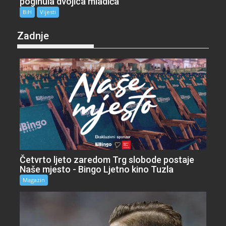
poginula dvojica mladića
BiH
Vijesti
Zadnje
Četvrto ljeto zaredom Trg slobode postaje
Naše mjesto - Bingo Ljetno kino Tuzla
Magazin