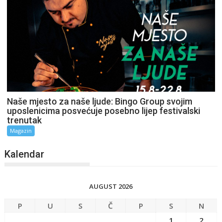
Naše mjesto za naše ljude: Bingo Group svojim
uposlenicima posvećuje posebno lijep festivalski
trenutak
Magazin
Kalendar
AUGUST 2026
P
U
S
Č
P
S
N
1
2