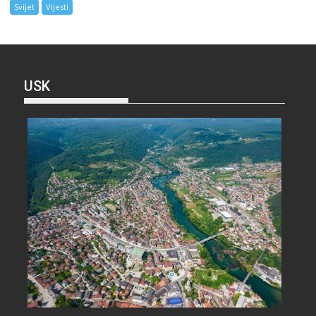
Svijet
Vijesti
USK