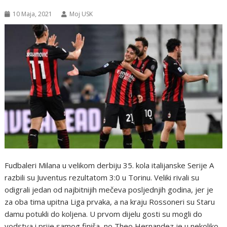
10 Maja, 2021
Moj USK
Fudbaleri Milana u velikom derbiju 35. kola italijanske Serije A
razbili su Juventus rezultatom 3:0 u Torinu. Veliki rivali su
odigrali jedan od najbitnijih mečeva posljednjih godina, jer je
za oba tima upitna Liga prvaka, a na kraju Rossoneri su Staru
damu potukli do koljena. U prvom dijelu gosti su mogli do
vodstva i prije samog finiša, no Theo Hernandez je u nekoliko