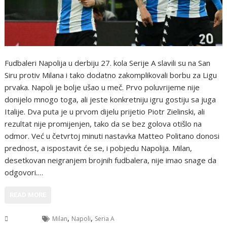
Fudbaleri Napolija u derbiju 27. kola Serije A slavili su na San
Siru protiv Milana i tako dodatno zakomplikovali borbu za Ligu
prvaka. Napoli je bolje ušao u meč. Prvo poluvrijeme nije
donijelo mnogo toga, ali jeste konkretniju igru gostiju sa juga
Italije. Dva puta je u prvom dijelu prijetio Piotr Zielinski, ali
rezultat nije promijenjen, tako da se bez golova otišlo na
odmor. Već u četvrtoj minuti nastavka Matteo Politano donosi
prednost, a ispostavit će se, i pobjedu Napolija. Milan,
desetkovan neigranjem brojnih fudbalera, nije imao snage da
odgovori.…
READ MORE
,
,
Sport
Milan
Napoli
Seria A