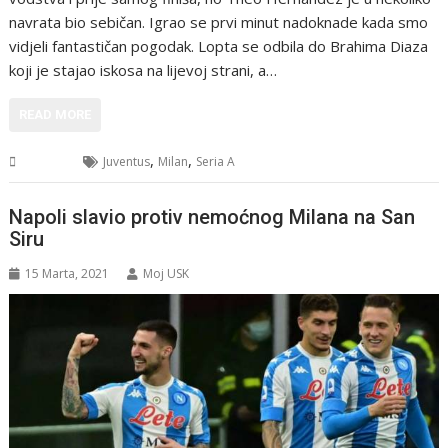
navrata bio sebičan. Igrao se prvi minut nadoknade kada smo
vidjeli fantastičan pogodak. Lopta se odbila do Brahima Diaza
koji je stajao iskosa na lijevoj strani, a…
READ MORE
,
,
Sport
Juventus
Milan
Seria A
Napoli slavio protiv nemoćnog Milana na San
Siru
15 Marta, 2021
Moj USK