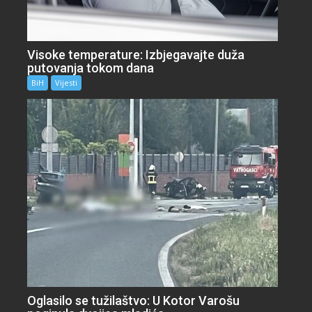
Visoke temperature: Izbjegavajte duža
putovanja tokom dana
BiH
Vijesti
Oglasilo se tužilaštvo: U Kotor Varošu