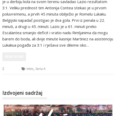
je u derbiju kola na svom terenu savladao Lazio rezultatom
3:1. Veliku prednost tim Antonija Contea stekao je u prvom
poluvremenu, a prvih 45 minuta obilježio je Romelu Lukaku.
Belgijski napadač postigao je dva gola. Prvi iz penala u 22.
minuti, a drugi u 45. minuti. Lazio je u 61. minuti preko
Escalantea smanjio deficit i vratio nadu Rimljanima da mogu
barem do boda, ali dvije minute kasnije Martinez na asistenciju
Lukakua pogađa za 3:1 i rješava sve dileme oko…
READ MORE
,
Sport
Inter
Seria A
Izdvojeni sadržaj