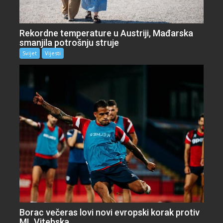
Rekordne temperature u Austriji, Mađarska
smanjila potrošnju struje
Svijet
Vijesti
Borac večeras lovi novi evropski korak protiv
ML Vitebska