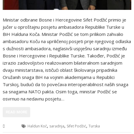
Ministar odbrane Bosne i Hercegovine Sifet Podžić primio je
jučer u oproštajnu posjetu ambasadora Republike Turske u
BiH Halduna Koča. Ministar Podžić se tom prilikom zahvalio
ambasadoru Koču na upriličenoj posjeti prije njegovog odlaska
s dužnosti ambasadora, naglasivši uspješnu saradnju između
Bosne i Hercegovine i Republike Turske. Također, Podžić je
izrazio zadovoljstvo realizovanom bilateralnom saradnjom
dvaju ministarstava, ističući oblast školovanja pripadnika
Oružanih snaga BiH na vojnim akademijama u Republici
Turskoj, budući da to povećava interoperabilnost naših snaga
sa snagama NATO pakta. Osim toga, ministar Podžić se
osvrnuo na nedavnu posjetu…
READ MORE
,
,
,
BiH
Haldun Koč
saradnja
Sifet Podžić
Turska