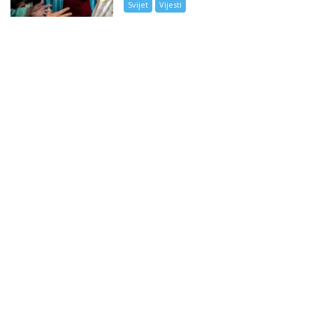
Svijet
Vijesti