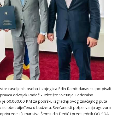
star raseljenih osoba i izbjeglica Edin Ramić danas su potpisali
pravca odvojak Radoč – Izletište Svetinja. Federalno
ilo je 60.000,00 KM za podršku izgradnji ovog značajnog puta
a su obezbijeđena u budžetu. Svečanosti potpisivanja ugovora
odoprivrede i šumarstva Šemsudin Dedić i predsjednik OO SDA