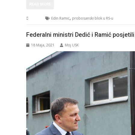
READ MORE
,
BiH
Edin Ramić
probosanski blok u RS-u
Federalni ministri Dedić i Ramić posjetil
18 Maja, 2021
Moj USK