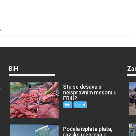
o
BiH
Za
a
Šta se dešava s
neispravnim mesom u
FBiH?
BiH
Vijesti
Počela isplata plata,
razlike i regresa u