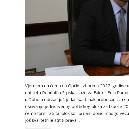
Vjerujem da ćemo na Općim izborima 2022. godine u B
entitetu Republika Srpska, kaže za Faktor Edin Rami
u Doboju održan još jedan sastanak probosanskih str
osnivanju jedinstvenog političkog bloka za Izbore 202
ćemo formirati taj blok koji bi nam donio mnogo veću
još kvalitetnije štititi prava…