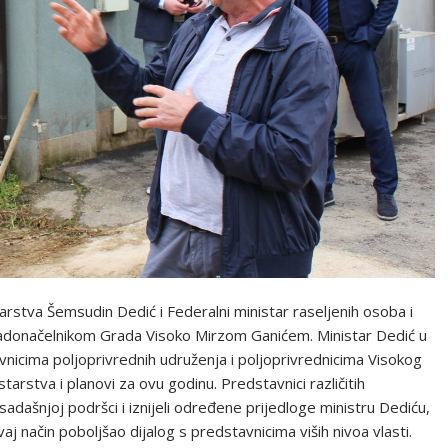
arstva Šemsudin Dedić i Federalni ministar raseljenih osoba i
 gradonačelnikom Grada Visoko Mirzom Ganićem. Ministar Dedić u
nicima poljoprivrednih udruženja i poljoprivrednicima Visokog
arstva i planovi za ovu godinu. Predstavnici različitih
sadašnjoj podršci i iznijeli određene prijedloge ministru Dediću,
vaj način poboljšao dijalog s predstavnicima viših nivoa vlasti.