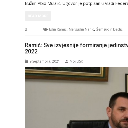
Bužim Abid Mulalić. Ugovor je potpisan u Vladi Fede
READ MORE
,
,
USK
Edin Ramić
Mersudin Nanić
Šemsudin Dedić
Ramić: Sve izvjesnije formiranje jedin
2022.
9 Septembra, 2021
Moj USK