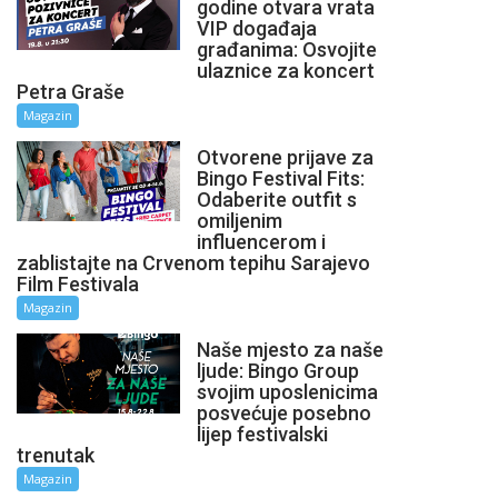
godine otvara vrata
VIP događaja
građanima: Osvojite
ulaznice za koncert
Petra Graše
Magazin
Otvorene prijave za
Bingo Festival Fits:
Odaberite outfit s
omiljenim
influencerom i
zablistajte na Crvenom tepihu Sarajevo
Film Festivala
Magazin
Naše mjesto za naše
ljude: Bingo Group
svojim uposlenicima
posvećuje posebno
lijep festivalski
trenutak
Magazin