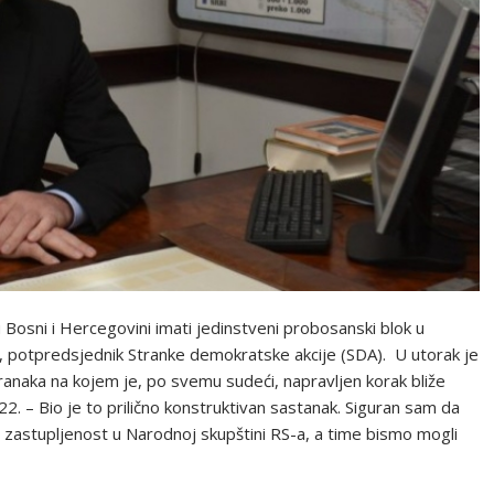
osni i Hercegovini imati jedinstveni probosanski blok u
ć, potpredsjednik Stranke demokratske akcije (SDA). U utorak je
anaka na kojem je, po svemu sudeći, napravljen korak bliže
2. – Bio je to prilično konstruktivan sastanak. Siguran sam da
 zastupljenost u Narodnoj skupštini RS-a, a time bismo mogli