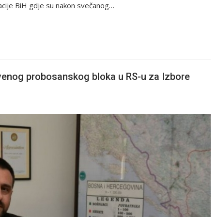
racije BiH gdje su nakon svečanog…
stvenog probosanskog bloka u RS-u za Izbore