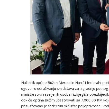
Načelnik općine Bužim Mersudin Nanić i federalni mini
ugovor o udruživanju sredstava za izgradnju putnog 
ministarstvo raseljenih osoba i izbjeglica obezbijed
dok će općina Bužim učestvovati sa 7.000,00 KM koj
prisustvovao je federalni ministar poljoprivrede, v