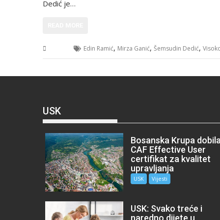
Dedić je…
READ MORE
,
,
,
BiH
Edin Ramić
Mirza Ganić
Šemsudin Dedić
Visok
USK
Bosanska Krupa dobil
CAF Effective User
certifikat za kvalitet
upravljanja
USK
Vijesti
USK: Svako treće i
naredno dijete u