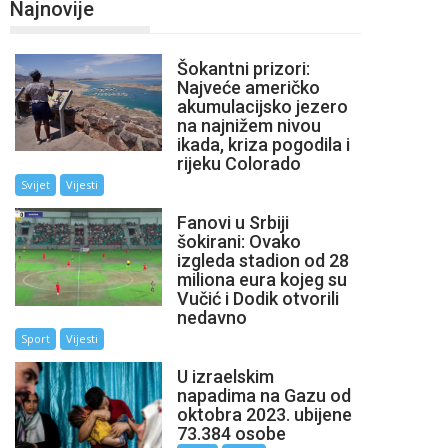
Najnovije
Šokantni prizori:
Najveće američko
akumulacijsko jezero
na najnižem nivou
ikada, kriza pogodila i
rijeku Colorado
Svijet
Vijesti
Fanovi u Srbiji
šokirani: Ovako
izgleda stadion od 28
miliona eura kojeg su
Vučić i Dodik otvorili
nedavno
Sport
Vijesti
U izraelskim
napadima na Gazu od
oktobra 2023. ubijene
73.384 osobe