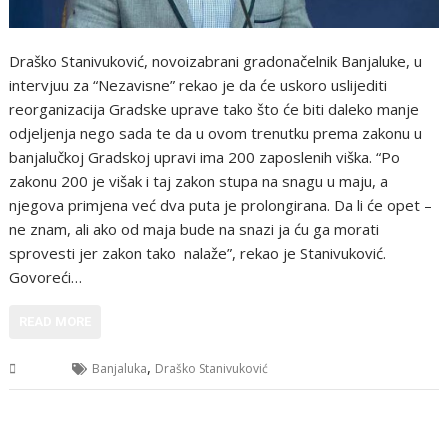
Draško Stanivuković, novoizabrani gradonačelnik Banjaluke, u
intervjuu za “Nezavisne” rekao je da će uskoro uslijediti
reorganizacija Gradske uprave tako što će biti daleko manje
odjeljenja nego sada te da u ovom trenutku prema zakonu u
banjalučkoj Gradskoj upravi ima 200 zaposlenih viška. “Po
zakonu 200 je višak i taj zakon stupa na snagu u maju, a
njegova primjena već dva puta je prolongirana. Da li će opet –
ne znam, ali ako od maja bude na snazi ja ću ga morati
sprovesti jer zakon tako nalaže”, rekao je Stanivuković.
Govoreći…
READ MORE
,
BiH
Banjaluka
Draško Stanivuković