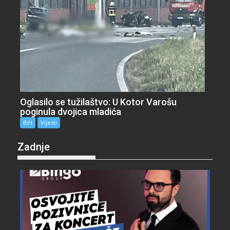
Oglasilo se tužilaštvo: U Kotor Varošu
poginula dvojica mladića
BiH
Vijesti
Zadnje