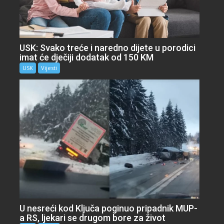
USK: Svako treće i naredno dijete u porodici
imat će dječiji dodatak od 150 KM
USK
Vijesti
U nesreći kod Ključa poginuo pripadnik MUP-
a RS, ljekari se drugom bore za život