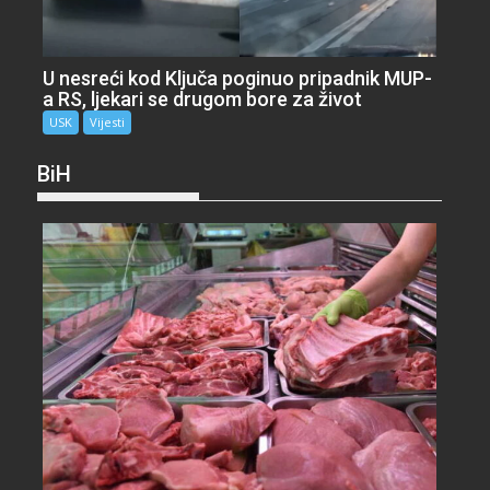
U nesreći kod Ključa poginuo pripadnik MUP-
a RS, ljekari se drugom bore za život
USK
Vijesti
BiH