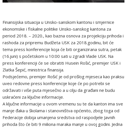
Finansijska situacija u Unsko-sanskom kantonu i smjernice
ekonomske i fiskalne politike Unsko-sanskog kantona za
period 2018. – 2020., kao bazna osnova za projekciju prihoda i
rashoda za pripremu Budžeta USK za 2018.godinu, bit će
tema press konferencije koja će biti organizirana sutra, petak
(16.juni) s početskom u 10:00 sati u zgradi Vlade USK. Na
press konferenciji će se obratiti Husein Rošić, premijer USK i
Zlatka Šepić, ministrica finansija.
Podsjećemo, premijer Rošić je od prošlog mjeseca kao praksu
uveo redovne press konferencije koje će po potrebi se
održavati i više puta mjesečno a u cilju da građani ne budu
uskraćeni za ključne informacije.
A ključne informacije u ovom vremenu su te da kanton ima sve
manje đaka u školama i stanovništva općenito, zbog toga od
Federacije dobija umanjena sredstva od raspodjele Javnih
prihoda što će biti 9 miliona maraka manje u ovoj godini. Jedna