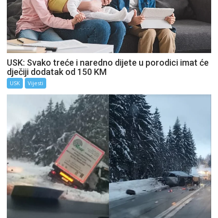
USK: Svako treće i naredno dijete u porodici imat će
dječiji dodatak od 150 KM
USK
Vijesti