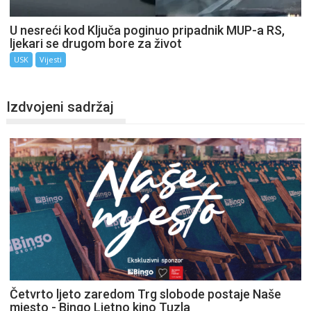
U nesreći kod Ključa poginuo pripadnik MUP-a RS,
ljekari se drugom bore za život
USK
Vijesti
Izdvojeni sadržaj
Četvrto ljeto zaredom Trg slobode postaje Naše
mjesto - Bingo Ljetno kino Tuzla