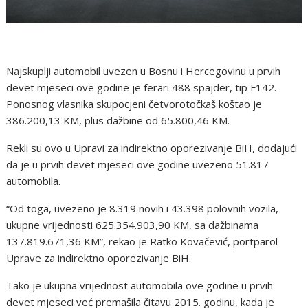
Najskuplji automobil uvezen u Bosnu i Hercegovinu u prvih
devet mjeseci ove godine je ferari 488 spajder, tip F142.
Ponosnog vlasnika skupocjeni četvorotočkaš koštao je
386.200,13 KM, plus dažbine od 65.800,46 KM.
Rekli su ovo u Upravi za indirektno oporezivanje BiH, dodajući
da je u prvih devet mjeseci ove godine uvezeno 51.817
automobila.
“Od toga, uvezeno je 8.319 novih i 43.398 polovnih vozila,
ukupne vrijednosti 625.354.903,90 KM, sa dažbinama
137.819.671,36 KM”, rekao je Ratko Kovačević, portparol
Uprave za indirektno oporezivanje BiH.
Tako je ukupna vrijednost automobila ove godine u prvih
devet mjeseci već premašila čitavu 2015. godinu, kada je