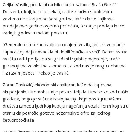
Željko Vasilić, prodajni radnik u auto-salonu “Braća Đukić”
Derventa, koji, kako je rekao, radi isključivo s polovnim
vozilima ne starijim od šest godina, kaže da se i njihova
prodaja ove godine osjetno povećala, te da je prodaja inače
zadnjih godina u malom porastu.
“Generalno smo zadovoljni prodajom vozila, jer je sve manje
kupaca koji daju novac da bi dobili ‘mačka u vreći’. Danas svako
svašta radi i petlja, pa su građani izgubili povjerenje, traže
garanciju na vozilo i na kilometre, a kod nas je mogu dobiti na
12 i 24 mjeseca”, rekao je Vasilić.
Zoran Pavlović, ekonomski analitičar, kaže da kupovina
skupocjenih automobila nije pokazatelj da li ima krize kod naših
građana, nego je suština raslojavanje koje postoji u našem
društvu između ljudi koji kupuju najjeftinija vozila i onih koji su u
stanju da potroše gotovo nezamislive cifre za jednog
četvorotočkaša.
“Danas živimo u vremenu u kojem su sa jedne strane oni koji