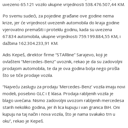
uvezeno 65.121 vozilo ukupne vrijednosti 538.476.507,44 KM.
Po svemu sudeći, za pojedine građane ove godine nema
krize, jer će vrijednost uvezenih automobila do kraja godine
vjerovatno premašiti i proteklu godinu, kada su uvezena
67.834 automobila, ukupne vrijednosti 759.199.884,55 KM, i
dažbina 162.304.233,91 KM.
Adis Kepeš, direktor firme “STARline” Sarajevo, koji je
ovlašteni “Mercedes-Benz” uvoznik, rekao je da su zadovoljni
prodajom automobila, te da je ova godina bolja nego prošla
što se tiče prodaje vozila.
“Najveću zaslugu za prodaju ‘Mercedes-Benz’ vozila imaju novi
modeli, posebno GLC i E klasa. Prodaja rabljenih vozila je
blago uvećana. Nismo zadovoljni uvozom rabljenih mercedesa
starih nekoliko godina, jer ih lica kupuju i van granica BiH. Oni
kupuju na taj način i nova vozila, što je nama svakako trn u
oku”, rekao je Kepeš.