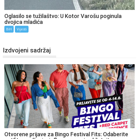
Oglasilo se tužilaštvo: U Kotor Varošu poginula
dvojica mladića
BiH
Vijesti
Izdvojeni sadržaj
Otvorene prijave za Bingo Festival Fits: Odaberite