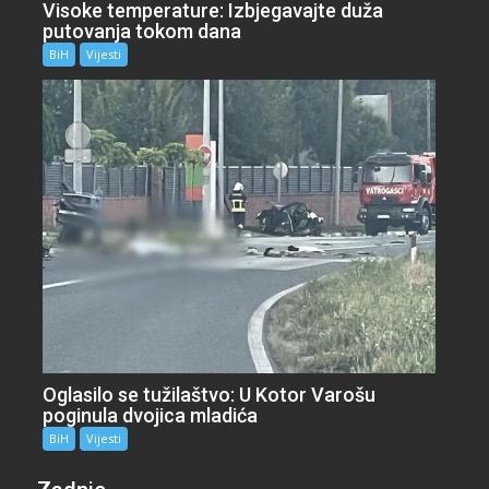
Visoke temperature: Izbjegavajte duža
putovanja tokom dana
BiH
Vijesti
Oglasilo se tužilaštvo: U Kotor Varošu
poginula dvojica mladića
BiH
Vijesti