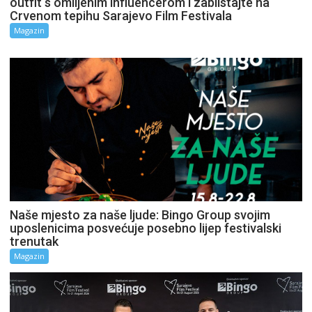
outfit s omiljenim influencerom i zablistajte na
Crvenom tepihu Sarajevo Film Festivala
Magazin
Naše mjesto za naše ljude: Bingo Group svojim
uposlenicima posvećuje posebno lijep festivalski
trenutak
Magazin