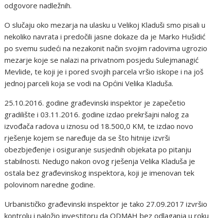
odgovore nadležnih.
O slučaju oko mezarja na ulasku u Velikoj Kladuši smo pisali u
nekoliko navrata i predočili jasne dokaze da je Marko Hušidić
po svemu sudeći na nezakonit način svojim radovima ugrozio
mezarje koje se nalazi na privatnom posjedu Sulejmanagić
Mevlide, te koji je i pored svojih parcela vršio iskope i na još
jednoj parceli koja se vodi na Općini Velika Kladuša.
25.10.2016. godine građevinski inspektor je zapečetio
gradilište i 03.11.2016. godine izdao prekršajni nalog za
izvođača radova u iznosu od 18.500,0 KM, te izdao novo
rješenje kojem se naređuje da se što hitnije izvrši
obezbjeđenje i osiguranje susjednih objekata po pitanju
stabilnosti. Nedugo nakon ovog rješenja Velika Kladuša je
ostala bez građevinskog inspektora, koji je imenovan tek
polovinom naredne godine.
Urbanističko građevinski inspektor je tako 27.09.2017 izvršio
kontrolu i naložio investitoru da ODMAH bez odlaganja u roku