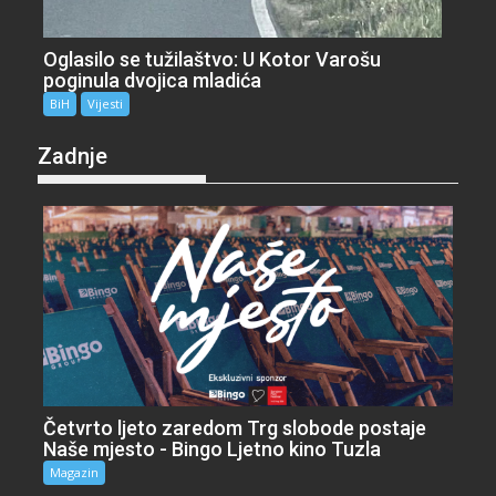
Oglasilo se tužilaštvo: U Kotor Varošu
poginula dvojica mladića
BiH
Vijesti
Zadnje
Četvrto ljeto zaredom Trg slobode postaje
Naše mjesto - Bingo Ljetno kino Tuzla
Magazin