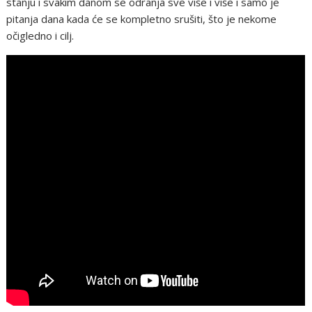
stanju i svakim danom se odranja sve više i više i samo je
pitanja dana kada će se kompletno srušiti, što je nekome
očigledno i cilj.