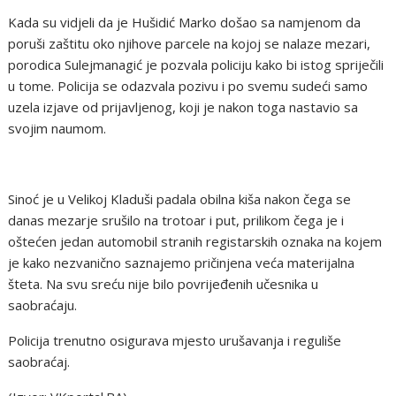
Kada su vidjeli da je Hušidić Marko došao sa namjenom da
poruši zaštitu oko njihove parcele na kojoj se nalaze mezari,
porodica Sulejmanagić je pozvala policiju kako bi istog spriječili
u tome. Policija se odazvala pozivu i po svemu sudeći samo
uzela izjave od prijavljenog, koji je nakon toga nastavio sa
svojim naumom.
Sinoć je u Velikoj Kladuši padala obilna kiša nakon čega se
danas mezarje srušilo na trotoar i put, prilikom čega je i
oštećen jedan automobil stranih registarskih oznaka na kojem
je kako nezvanično saznajemo pričinjena veća materijalna
šteta. Na svu sreću nije bilo povrijeđenih učesnika u
saobraćaju.
Policija trenutno osigurava mjesto urušavanja i reguliše
saobraćaj.