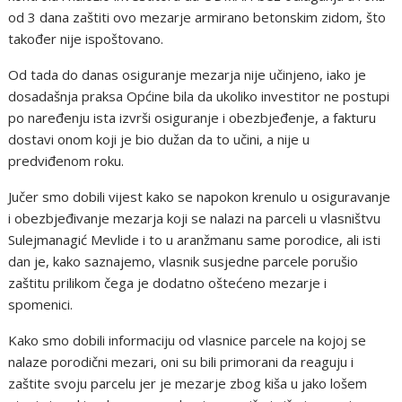
od 3 dana zaštiti ovo mezarje armirano betonskim zidom, što
također nije ispoštovano.
Od tada do danas osiguranje mezarja nije učinjeno, iako je
dosadašnja praksa Općine bila da ukoliko investitor ne postupi
po naređenju ista izvrši osiguranje i obezbjeđenje, a fakturu
dostavi onom koji je bio dužan da to učini, a nije u
predviđenom roku.
Jučer smo dobili vijest kako se napokon krenulo u osiguravanje
i obezbjeđivanje mezarja koji se nalazi na parceli u vlasništvu
Sulejmanagić Mevlide i to u aranžmanu same porodice, ali isti
dan je, kako saznajemo, vlasnik susjedne parcele porušio
zaštitu prilikom čega je dodatno oštećeno mezarje i
spomenici.
Kako smo dobili informaciju od vlasnice parcele na kojoj se
nalaze porodični mezari, oni su bili primorani da reaguju i
zaštite svoju parcelu jer je mezarje zbog kiša u jako lošem