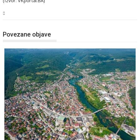
(Izvor: VKportal.BA)
USK
Povezane objave